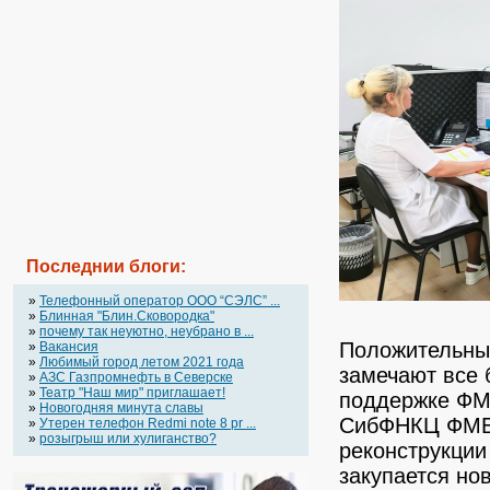
Последнии блоги:
»
Телефонный оператор OOO “СЭЛС” ...
»
Блинная "Блин.Сковородка"
»
почему так неуютно, неубрано в ...
Положительны
»
Вакансия
»
Любимый город летом 2021 года
замечают все 
»
АЗС Газпромнефть в Северске
»
Театр "Наш мир" приглашает!
поддержке ФМ
»
Новогодняя минута славы
СибФНКЦ ФМБА
»
Утерен телефон Redmi note 8 pr ...
»
розыгрыш или хулиганство?
реконструкции
закупается но