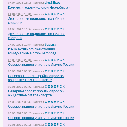
alex33kaw
07.04.2026 15:18
написал
Конкурс чтецов «Колокол Чернобыля»
С Е В Е Р С К
04.04.2026 18:35
написал
Две невестки подрались на юбилее
свекрови
С Е В Е Р С К
04.04.2026 18:34
написал
Две невестки подрались на юбилее
свекрови
барыга
27.03.2026 19:54
написал
Из-за активного снеготаяния
коммунальные службы города...
С Е В Е Р С К
07.03.2026 22:33
написал
Северск принял участие в Лыжне России
С Е В Е Р С К
06.03.2026 00:57
написал
Северчан просят пройти опрос об
общественном транспорте
С Е В Е Р С К
06.03.2026 00:52
написал
Северчан просят пройти опрос об
общественном транспорте
С Е В Е Р С К
06.03.2026 00:37
написал
Северск принял участие в Лыжне России
С Е В Е Р С К
06.03.2026 00:23
написал
Северск принял участие в Лыжне России
С Е В Е Р С К
06.03.2026 00:18
написал