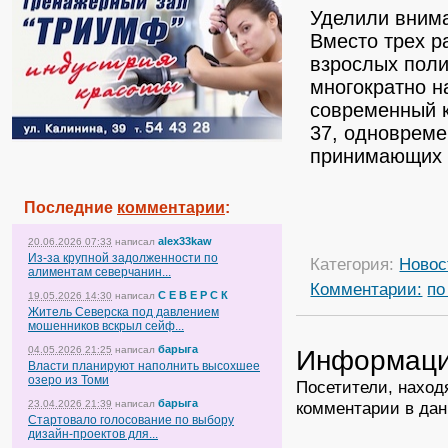
Уделили внима
Вместо трех р
взрослых поли
многократно н
современный к
37, одновреме
принимающих з
Последние
комментарии
:
alex33kaw
20.06.2026 07:33
написал
Из-за крупной задолженности по
Категория:
Новос
алиментам северчанин...
Комментарии:
по
С Е В Е Р С К
19.05.2026 14:30
написал
Житель Северска под давлением
мошенников вскрыл сейф...
барыга
Информац
04.05.2026 21:25
написал
Власти планируют наполнить высохшее
озеро из Томи
Посетители, наход
барыга
комментарии в дан
23.04.2026 21:39
написал
Стартовало голосование по выбору
дизайн-проектов для...