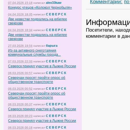
Комментарии:
по
alex33kaw
07.04.2026 15:18
написал
Конкурс чтецов «Колокол Чернобыля»
С Е В Е Р С К
04.04.2026 18:35
написал
Две невестки подрались на юбилее
Информац
свекрови
Посетители, наход
С Е В Е Р С К
04.04.2026 18:34
написал
Две невестки подрались на юбилее
комментарии в дан
свекрови
барыга
27.03.2026 19:54
написал
Из-за активного снеготаяния
коммунальные службы города...
С Е В Е Р С К
07.03.2026 22:33
написал
Северск принял участие в Лыжне России
С Е В Е Р С К
06.03.2026 00:57
написал
Северчан просят пройти опрос об
общественном транспорте
С Е В Е Р С К
06.03.2026 00:52
написал
Северчан просят пройти опрос об
общественном транспорте
С Е В Е Р С К
06.03.2026 00:37
написал
Северск принял участие в Лыжне России
С Е В Е Р С К
06.03.2026 00:23
написал
Северск принял участие в Лыжне России
С Е В Е Р С К
06.03.2026 00:18
написал