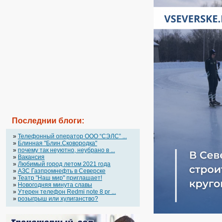
Последнии блоги:
»
Телефонный оператор OOO “СЭЛС” ...
»
Блинная "Блин.Сковородка"
»
почему так неуютно, неубрано в ...
»
Вакансия
»
Любимый город летом 2021 года
»
АЗС Газпромнефть в Северске
»
Театр "Наш мир" приглашает!
»
Новогодняя минута славы
»
Утерен телефон Redmi note 8 pr ...
»
розыгрыш или хулиганство?