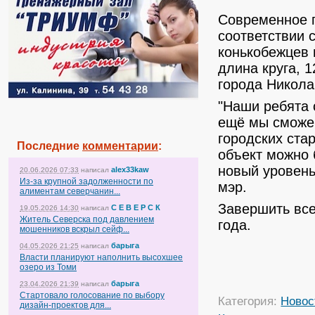
Современное п
соответствии 
конькобежцев 
длина круга, 
города Никола
"Наши ребята 
ещё мы сможе
городских ста
Последние
комментарии
:
объект можно 
новый уровень
alex33kaw
20.06.2026 07:33
написал
Из-за крупной задолженности по
мэр.
алиментам северчанин...
Завершить все
С Е В Е Р С К
19.05.2026 14:30
написал
Житель Северска под давлением
года.
мошенников вскрыл сейф...
барыга
04.05.2026 21:25
написал
Власти планируют наполнить высохшее
озеро из Томи
барыга
23.04.2026 21:39
написал
Стартовало голосование по выбору
Категория:
Новос
дизайн-проектов для...