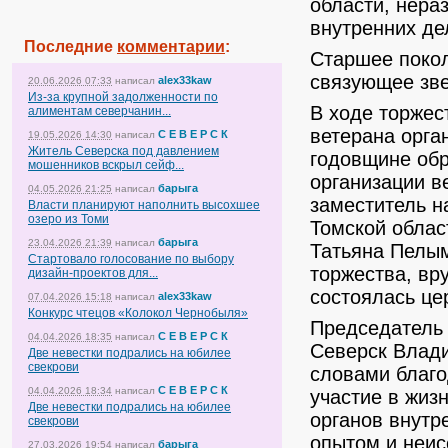
области, нера
внутренних де
Последние
комментарии
:
Старшее покол
связующее зв
alex33kaw
20.06.2026 07:33
написал
Из-за крупной задолженности по
В ходе торжес
алиментам северчанин...
ветерана орга
С Е В Е Р С К
19.05.2026 14:30
написал
Житель Северска под давлением
годовщине об
мошенников вскрыл сейф...
организации в
барыга
04.05.2026 21:25
написал
заместитель н
Власти планируют наполнить высохшее
озеро из Томи
Томской облас
барыга
23.04.2026 21:39
написал
Татьяна Пелым
Стартовало голосование по выбору
торжества, вр
дизайн-проектов для...
состоялась це
alex33kaw
07.04.2026 15:18
написал
Конкурс чтецов «Колокол Чернобыля»
Председатель 
С Е В Е Р С К
04.04.2026 18:35
написал
Северск Влади
Две невестки подрались на юбилее
свекрови
словами благо
С Е В Е Р С К
04.04.2026 18:34
написал
участие в жиз
Две невестки подрались на юбилее
органов внутр
свекрови
опытом и неис
барыга
27.03.2026 19:54
написал