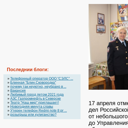
Последнии блоги:
»
Телефонный оператор OOO “СЭЛС” ...
»
Блинная "Блин.Сковородка"
»
почему так неуютно, неубрано в ...
»
Вакансия
»
Любимый город летом 2021 года
»
АЗС Газпромнефть в Северске
17 апреля отм
»
Театр "Наш мир" приглашает!
»
Новогодняя минута славы
дел Российско
»
Утерен телефон Redmi note 8 pr ...
»
розыгрыш или хулиганство?
от небольшого
до Управления