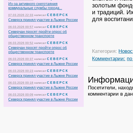
Из-за активного снеготаяния
золотым фонд
коммунальные службы города...
и традиций. И
С Е В Е Р С К
07.03.2026 22:33
написал
для воспитани
Северск принял участие в Лыжне России
С Е В Е Р С К
06.03.2026 00:57
написал
Северчан просят пройти опрос об
общественном транспорте
С Е В Е Р С К
06.03.2026 00:52
написал
Северчан просят пройти опрос об
Категория:
Новос
общественном транспорте
Комментарии:
по
С Е В Е Р С К
06.03.2026 00:37
написал
Северск принял участие в Лыжне России
С Е В Е Р С К
06.03.2026 00:23
написал
Северск принял участие в Лыжне России
Информац
С Е В Е Р С К
06.03.2026 00:18
написал
Посетители, наход
Северск принял участие в Лыжне России
комментарии в дан
С Е В Е Р С К
06.03.2026 00:09
написал
Северск принял участие в Лыжне России