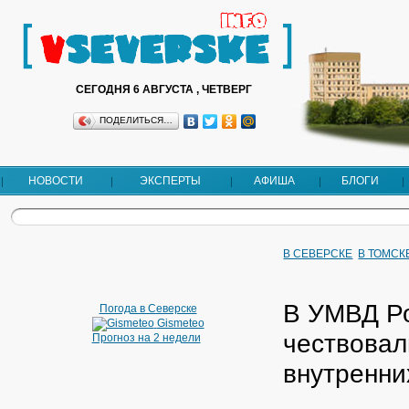
СЕГОДНЯ 6 АВГУСТА , ЧЕТВЕРГ
ПОДЕЛИТЬСЯ…
НОВОСТИ
ЭКСПЕРТЫ
АФИША
БЛОГИ
В СЕВЕРСКЕ
В ТОМСК
В УМВД Ро
Погода в Северске
Gismeteo
чествовал
Прогноз на 2 недели
внутренни