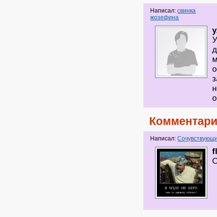
Написал:
свинка
жозефина
у
У
д
м
о
з
н
о
Комментари
Написал:
Сочувствующи
f
О