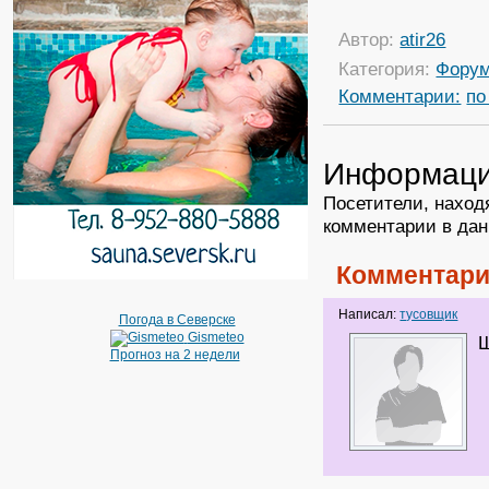
Автор:
atir26
Категория:
Фору
Комментарии:
по
Информац
Посетители, наход
комментарии в дан
Комментари
Написал:
тусовщик
Погода в Северске
Gismeteo
Ш
Прогноз на 2 недели