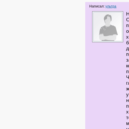
Написал:
ультра
Н
О
п
о
х
б
д
п
з
к
п
Ч
г
ж
у
н
п
х
т
м