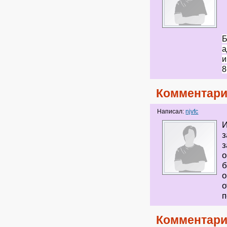
Б
а
и
8
Комментари
Написал:
njvfc
И
з
з
о
б
о
о
п
Комментари