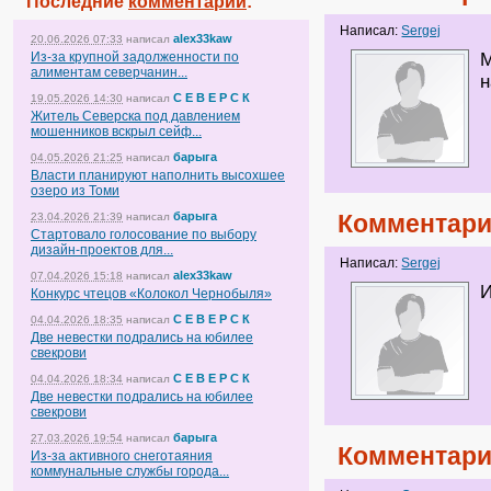
Последние
комментарии
:
Написал:
Sergej
alex33kaw
20.06.2026 07:33
написал
Из-за крупной задолженности по
М
алиментам северчанин...
н
С Е В Е Р С К
19.05.2026 14:30
написал
Житель Северска под давлением
мошенников вскрыл сейф...
барыга
04.05.2026 21:25
написал
Власти планируют наполнить высохшее
озеро из Томи
барыга
Комментари
23.04.2026 21:39
написал
Стартовало голосование по выбору
дизайн-проектов для...
Написал:
Sergej
alex33kaw
07.04.2026 15:18
написал
И
Конкурс чтецов «Колокол Чернобыля»
С Е В Е Р С К
04.04.2026 18:35
написал
Две невестки подрались на юбилее
свекрови
С Е В Е Р С К
04.04.2026 18:34
написал
Две невестки подрались на юбилее
свекрови
барыга
27.03.2026 19:54
написал
Комментари
Из-за активного снеготаяния
коммунальные службы города...