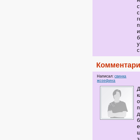
н
с
с
г
п
и
б
у
с
Комментари
Написал:
свинка
жозефина
Д
к
о
п
д
б
е
ш
з