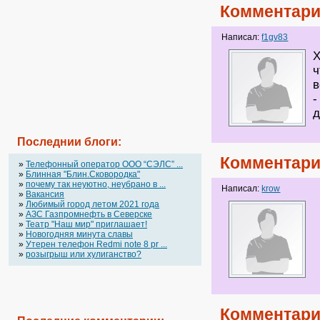
Комментари
Написал:
f1gv83
Х
ч
в
-
д
Последнии блоги:
Комментари
»
Телефонный оператор OOO “СЭЛС” ...
»
Блинная "Блин.Сковородка"
»
почему так неуютно, неубрано в ...
Написал:
krow
»
Вакансия
»
Любимый город летом 2021 года
»
АЗС Газпромнефть в Северске
»
Театр "Наш мир" приглашает!
»
Новогодняя минута славы
»
Утерен телефон Redmi note 8 pr ...
»
розыгрыш или хулиганство?
Комментари