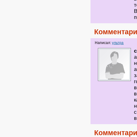
т
В
п
Комментари
Написал:
ультра
а
н
а
з
г
в
в
к
н
с
в
Комментари