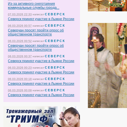
Из-за активного снеготаяния
коммунальные службы города...
С Е В Е Р С К
07.03.2026 22:33
написал
Северск принял участие в Лыжне России
С Е В Е Р С К
06.03.2026 00:57
написал
Северчан просят пройти опрос об
общественном транспорте
С Е В Е Р С К
06.03.2026 00:52
написал
Северчан просят пройти опрос об
общественном транспорте
С Е В Е Р С К
06.03.2026 00:37
написал
Северск принял участие в Лыжне России
С Е В Е Р С К
06.03.2026 00:23
написал
Северск принял участие в Лыжне России
С Е В Е Р С К
06.03.2026 00:18
написал
Северск принял участие в Лыжне России
С Е В Е Р С К
06.03.2026 00:09
написал
Северск принял участие в Лыжне России