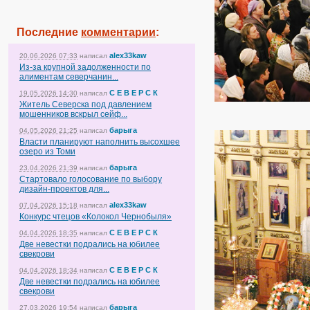
Последние
комментарии
:
alex33kaw
20.06.2026 07:33
написал
Из-за крупной задолженности по
алиментам северчанин...
С Е В Е Р С К
19.05.2026 14:30
написал
Житель Северска под давлением
мошенников вскрыл сейф...
барыга
04.05.2026 21:25
написал
Власти планируют наполнить высохшее
озеро из Томи
барыга
23.04.2026 21:39
написал
Стартовало голосование по выбору
дизайн-проектов для...
alex33kaw
07.04.2026 15:18
написал
Конкурс чтецов «Колокол Чернобыля»
С Е В Е Р С К
04.04.2026 18:35
написал
Две невестки подрались на юбилее
свекрови
С Е В Е Р С К
04.04.2026 18:34
написал
Две невестки подрались на юбилее
свекрови
барыга
27.03.2026 19:54
написал