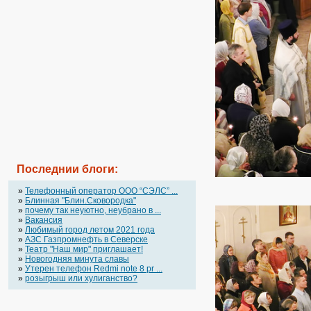
Последнии блоги:
»
Телефонный оператор OOO “СЭЛС” ...
»
Блинная "Блин.Сковородка"
»
почему так неуютно, неубрано в ...
»
Вакансия
»
Любимый город летом 2021 года
»
АЗС Газпромнефть в Северске
»
Театр "Наш мир" приглашает!
»
Новогодняя минута славы
»
Утерен телефон Redmi note 8 pr ...
»
розыгрыш или хулиганство?