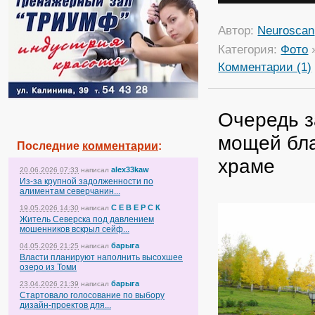
Автор:
Neuroscan
Категория:
Фото
Комментарии (1)
Очередь з
мощей бл
Последние
комментарии
:
храме
alex33kaw
20.06.2026 07:33
написал
Из-за крупной задолженности по
алиментам северчанин...
С Е В Е Р С К
19.05.2026 14:30
написал
Житель Северска под давлением
мошенников вскрыл сейф...
барыга
04.05.2026 21:25
написал
Власти планируют наполнить высохшее
озеро из Томи
барыга
23.04.2026 21:39
написал
Стартовало голосование по выбору
дизайн-проектов для...