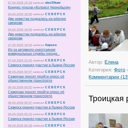
alex33kaw
07.04.2026 15:18
написал
Конкурс чтецов «Колокол Чернобыля»
С Е В Е Р С К
04.04.2026 18:35
написал
Две невестки подрались на юбилее
свекрови
С Е В Е Р С К
04.04.2026 18:34
написал
Две невестки подрались на юбилее
свекрови
барыга
27.03.2026 19:54
написал
Из-за активного снеготаяния
коммунальные службы города...
С Е В Е Р С К
07.03.2026 22:33
написал
Автор:
Елена
Северск принял участие в Лыжне России
Категория:
Фото
С Е В Е Р С К
06.03.2026 00:57
написал
Комментарии (13
Северчан просят пройти опрос об
общественном транспорте
С Е В Е Р С К
06.03.2026 00:52
написал
Северчан просят пройти опрос об
Троицкая 
общественном транспорте
С Е В Е Р С К
06.03.2026 00:37
написал
Северск принял участие в Лыжне России
С Е В Е Р С К
06.03.2026 00:23
написал
Северск принял участие в Лыжне России
С Е В Е Р С К
06.03.2026 00:18
написал