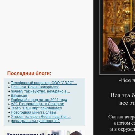
Последнии блоги:
»
Телефонный оператор OOO “СЭЛС” ...
»
Блинная "Блин.Сковородка"
»
почему так неуютно, неубрано в ...
»
Вакансия
»
Любимый город летом 2021 года
»
АЗС Газпромнефть в Северске
»
Театр "Наш мир" приглашает!
»
Новогодняя минута славы
»
Утерен телефон Redmi note 8 pr ...
»
розыгрыш или хулиганство?