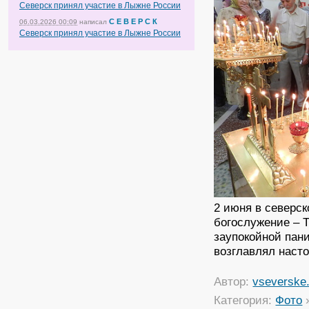
Северск принял участие в Лыжне России
С Е В Е Р С К
06.03.2026 00:09
написал
Северск принял участие в Лыжне России
2 июня в северс
богослужение – 
заупокойной пан
возглавлял наст
Автор:
vseverske.
Категория:
Фото