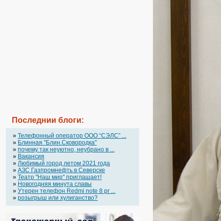
Последнии блоги:
»
Телефонный оператор OOO “СЭЛС” ...
»
Блинная "Блин.Сковородка"
»
почему так неуютно, неубрано в ...
»
Вакансия
»
Любимый город летом 2021 года
»
АЗС Газпромнефть в Северске
»
Театр "Наш мир" приглашает!
»
Новогодняя минута славы
»
Утерен телефон Redmi note 8 pr ...
»
розыгрыш или хулиганство?