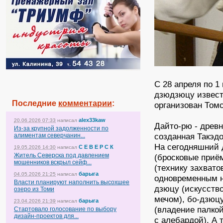
С 28 апреля по 1
дзюдзюцу извест
Последние
комментарии
:
организован Том
alex33kaw
20.06.2026 07:33
написал
Дайто-рю - древ
Из-за крупной задолженности по
созданная Такэдо
алиментам северчанин...
На сегодняшний 
С Е В Е Р С К
19.05.2026 14:30
написал
Житель Северска под давлением
(бросковые приём
мошенников вскрыл сейф...
(технику захвато
барыга
04.05.2026 21:25
написал
одновременным н
Власти планируют наполнить высохшее
дзюцу (искусство
озеро из Томи
мечом), бо-дзюц
барыга
23.04.2026 21:39
написал
(владение палко
Стартовало голосование по выбору
дизайн-проектов для...
с алебардой). А