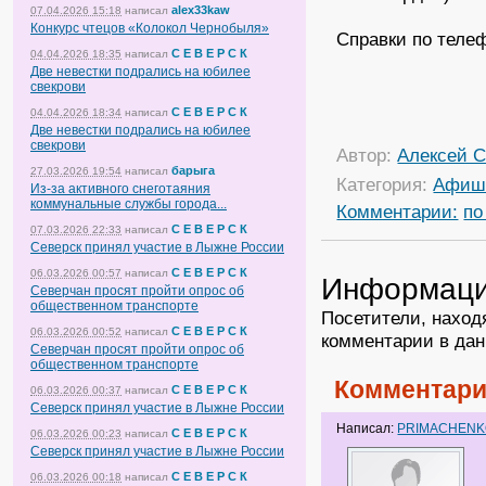
alex33kaw
07.04.2026 15:18
написал
Конкурс чтецов «Колокол Чернобыля»
Справки по телеф
С Е В Е Р С К
04.04.2026 18:35
написал
Две невестки подрались на юбилее
свекрови
С Е В Е Р С К
04.04.2026 18:34
написал
Две невестки подрались на юбилее
свекрови
Автор:
Алексей С
барыга
27.03.2026 19:54
написал
Категория:
Афиш
Из-за активного снеготаяния
коммунальные службы города...
Комментарии:
по
С Е В Е Р С К
07.03.2026 22:33
написал
Северск принял участие в Лыжне России
С Е В Е Р С К
06.03.2026 00:57
написал
Информац
Северчан просят пройти опрос об
общественном транспорте
Посетители, наход
С Е В Е Р С К
06.03.2026 00:52
написал
комментарии в дан
Северчан просят пройти опрос об
общественном транспорте
Комментари
С Е В Е Р С К
06.03.2026 00:37
написал
Северск принял участие в Лыжне России
Написал:
PRIMACHEN
С Е В Е Р С К
06.03.2026 00:23
написал
Северск принял участие в Лыжне России
С Е В Е Р С К
06.03.2026 00:18
написал