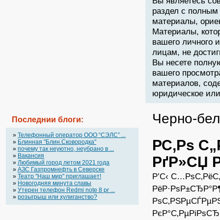
Вы являетесь со
раздел с полным
материалы, орие
Материалы, кото
вашего личного 
лицам, не дости
Вы несете полну
вашего просмотр
материалов, соде
юридическое или 
Черно-бел
Последнии блоги:
»
Телефонный оператор OOO “СЭЛС” ...
Р­С‚Рѕ С
»
Блинная "Блин.Сковородка"
»
почему так неуютно, неубрано в ...
»
Вакансия
РґР»СЏ 
»
Любимый город летом 2021 года
»
АЗС Газпромнефть в Северске
Р’С‹ С…РѕС‚РёС
»
Театр "Наш мир" приглашает!
»
Новогодняя минута славы
РёР·РѕР±СЂР°Р
»
Утерен телефон Redmi note 8 pr ...
»
розыгрыш или хулиганство?
РѕС‚РЅРµСЃРµРЅС
РєР°С‚РµРіРѕС