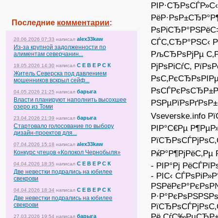
РІР·СЂРѕСЃР»С
РёР·РѕР±СЂР°Р
Последние
комментарии
:
РѕРіСЂР°РЅРёС‡
alex33kaw
20.06.2026 07:33
написал
СЃС‚СЂР°РЅС‹ Р
Из-за крупной задолженности по
РљСЂРѕРјРµ С‚Р
алиментам северчанин...
РјРѕРіСѓС‚ РїР
С Е В Е Р С К
19.05.2026 14:30
написал
Житель Северска под давлением
РѕС‚РєСЂРѕРІРµ
мошенников вскрыл сейф...
РѕСЃРєРѕСЂР±Р
барыга
04.05.2026 21:25
написал
Власти планируют наполнить высохшее
РЅРµРїРѕРґРѕР
озеро из Томи
Vseverske.info
барыга
23.04.2026 21:39
написал
Стартовало голосование по выбору
РІР°С€Рµ Р¶РµР
дизайн-проектов для...
РїСЂРѕСЃРјРѕС‚
alex33kaw
07.04.2026 15:18
написал
РќР°Р¶РјРёС‚Рµ 
Конкурс чтецов «Колокол Чернобыля»
С Е В Е Р С К
- РІР°Рј РёСЃРї
04.04.2026 18:35
написал
Две невестки подрались на юбилее
- РІС‹ СЃРѕРіР»
свекрови
РЅРёРєР°РєРѕР№
С Е В Е Р С К
04.04.2026 18:34
написал
Р·Р°РєРѕРЅРЅР
Две невестки подрались на юбилее
свекрови
РїСЂРѕСЃРјРѕС
Рё СѓС‰РµСЂР±
барыга
27.03.2026 19:54
написал