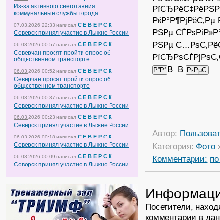
Из-за активного снеготаяния
РїСЂРёС‡РёРЅР
коммунальные службы города...
РќР°Р¶РјРёС‚Рµ 
С Е В Е Р С К
07.03.2026 22:33
написал
РЅРµ СЃРѕРіР»Р
Северск принял участие в Лыжне России
РЅРµ С…РѕС‚Рё
С Е В Е Р С К
06.03.2026 00:57
написал
Северчан просят пройти опрос об
РїСЂРѕСЃРјРѕС‚
общественном транспорте
В В
С Е В Е Р С К
06.03.2026 00:52
написал
Северчан просят пройти опрос об
общественном транспорте
С Е В Е Р С К
06.03.2026 00:37
написал
Северск принял участие в Лыжне России
С Е В Е Р С К
06.03.2026 00:23
написал
Северск принял участие в Лыжне России
Автор:
Пользова
С Е В Е Р С К
06.03.2026 00:18
написал
Северск принял участие в Лыжне России
Категория:
Фото
С Е В Е Р С К
06.03.2026 00:09
написал
Комментарии:
по
Северск принял участие в Лыжне России
Информац
Посетители, наход
комментарии в дан