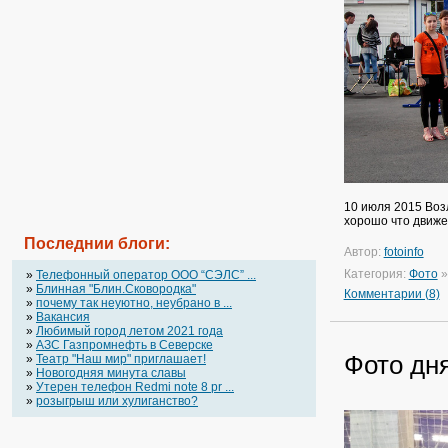
10 июля 2015 Воз
хорошо что движе
Последнии блоги:
Автор:
fotoinfo
Категория:
Фото
»
Телефонный оператор OOO “СЭЛС” ...
»
Блинная "Блин.Сковородка"
Комментарии (8)
»
почему так неуютно, неубрано в ...
»
Вакансия
»
Любимый город летом 2021 года
»
АЗС Газпромнефть в Северске
Фото дн
»
Театр "Наш мир" приглашает!
»
Новогодняя минута славы
»
Утерен телефон Redmi note 8 pr ...
»
розыгрыш или хулиганство?