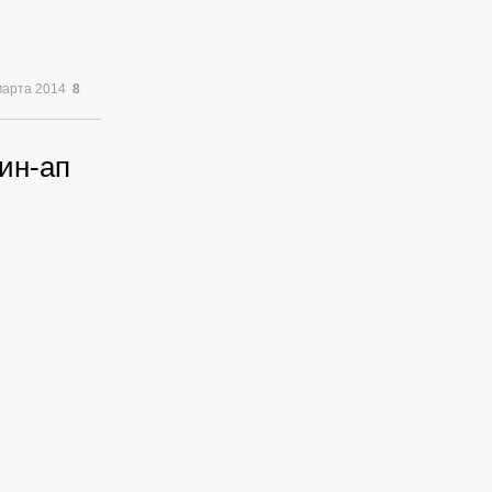
марта 2014
8
ин-ап