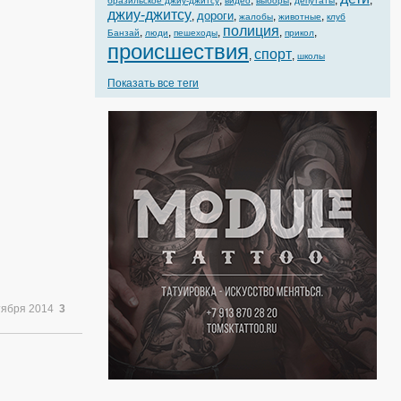
,
,
,
,
,
бразильское джиу-джитсу
видео
выборы
депутаты
джиу-джитсу
дороги
,
,
,
,
жалобы
животные
клуб
полиция
,
,
,
,
,
Банзай
люди
пешеходы
прикол
происшествия
спорт
,
,
школы
Показать все теги
тября 2014
3