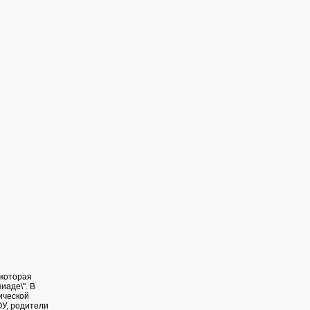
 которая
иаде\". В
ической
ОУ, родители