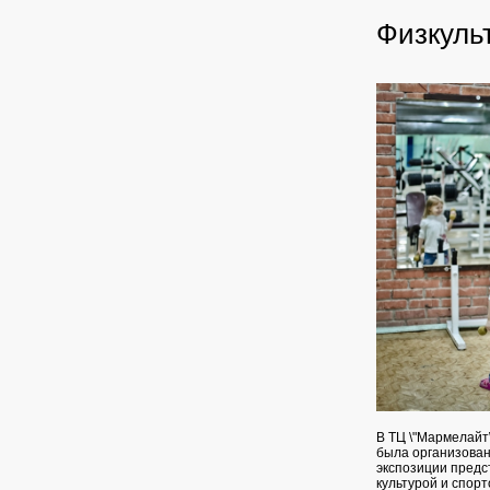
Физкульт
В ТЦ \"Мармелайт\
была организован
экспозиции предс
культурой и спор