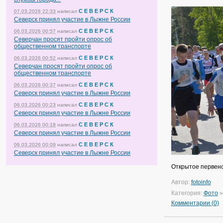
С Е В Е Р С К
07.03.2026 22:33
написал
Северск принял участие в Лыжне России
С Е В Е Р С К
06.03.2026 00:57
написал
Северчан просят пройти опрос об
общественном транспорте
С Е В Е Р С К
06.03.2026 00:52
написал
Северчан просят пройти опрос об
общественном транспорте
С Е В Е Р С К
06.03.2026 00:37
написал
Северск принял участие в Лыжне России
С Е В Е Р С К
06.03.2026 00:23
написал
Северск принял участие в Лыжне России
С Е В Е Р С К
06.03.2026 00:18
написал
Северск принял участие в Лыжне России
С Е В Е Р С К
06.03.2026 00:09
написал
Северск принял участие в Лыжне России
Открытое первенс
Автор:
fotoinfo
Категория:
Фото
Комментарии (0)