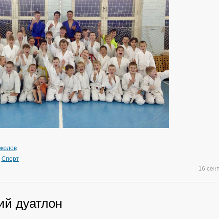
околов
»
Спорт
16 сен
ий дуатлон