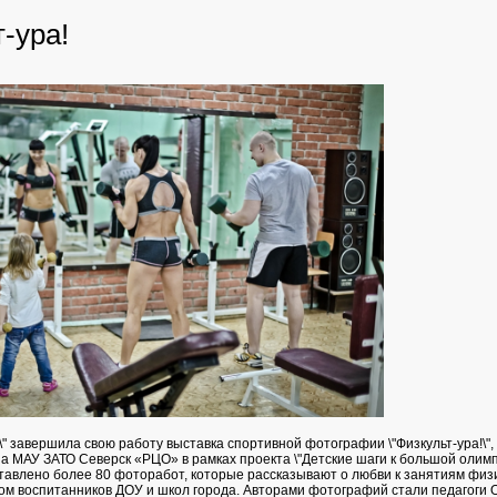
-ура!
" завершила свою работу выставка спортивной фотографии \"Физкульт-ура!\",
а МАУ ЗАТО Северск «РЦО» в рамках проекта \"Детские шаги к большой олимп
тавлено более 80 фоторабот, которые рассказывают о любви к занятиям физ
том воспитанников ДОУ и школ города. Авторами фотографий стали педагоги 