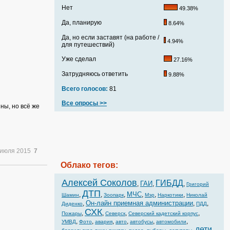
Нет
49.38%
Да, планирую
8.64%
Да, но если заставят (на работе /
4.94%
для путешествий)
Уже сделал
27.16%
Затрудняюсь ответить
9.88%
Всего голосов:
81
Все опросы >>
ны, но всё же
 июля 2015
7
Облако тегов:
Алексей Соколов
ГИБДД
ГАИ
,
,
,
Григорий
ДТП
МЧС
,
,
,
,
,
,
Шамин
Зоопарк
Мэр
Наркотики
Николай
Он-лайн приемная администрации
,
,
,
Диденко
ПДД
СХК
,
,
,
,
Пожары
Северск
Северский кадетский корпус
,
,
,
,
,
,
УМВД
Фото
авария
авто
автобусы
автомобили
дети