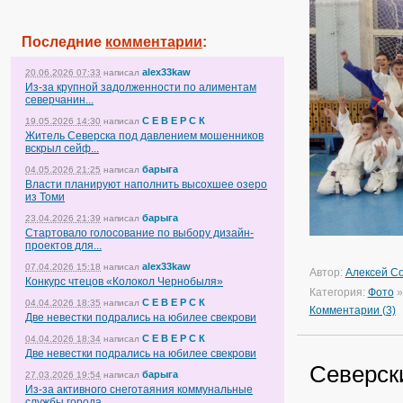
Последние
комментарии
:
alex33kaw
20.06.2026 07:33
написал
Из-за крупной задолженности по алиментам
северчанин...
С Е В Е Р С К
19.05.2026 14:30
написал
Житель Северска под давлением мошенников
вскрыл сейф...
барыга
04.05.2026 21:25
написал
Власти планируют наполнить высохшее озеро
из Томи
барыга
23.04.2026 21:39
написал
Стартовало голосование по выбору дизайн-
проектов для...
alex33kaw
07.04.2026 15:18
написал
Автор:
Алексей С
Конкурс чтецов «Колокол Чернобыля»
Категория:
Фото
С Е В Е Р С К
04.04.2026 18:35
написал
Комментарии (3)
Две невестки подрались на юбилее свекрови
С Е В Е Р С К
04.04.2026 18:34
написал
Две невестки подрались на юбилее свекрови
Северск
барыга
27.03.2026 19:54
написал
Из-за активного снеготаяния коммунальные
службы города...