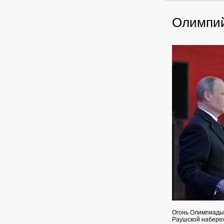
Олимпийс
Огонь Олимпиады 
Раушской набереж