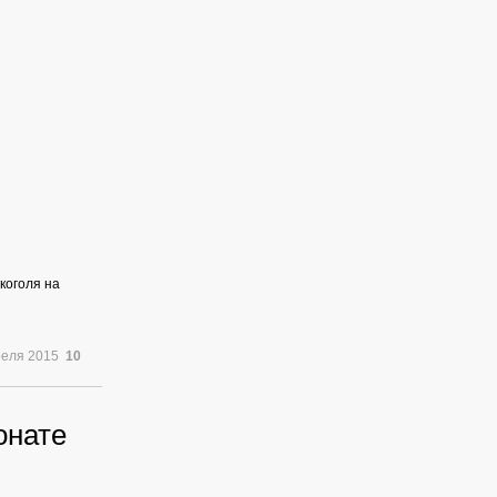
коголя на
реля 2015
10
онате