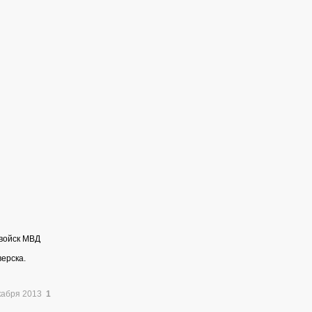
войск МВД
ерска.
кабря 2013
1