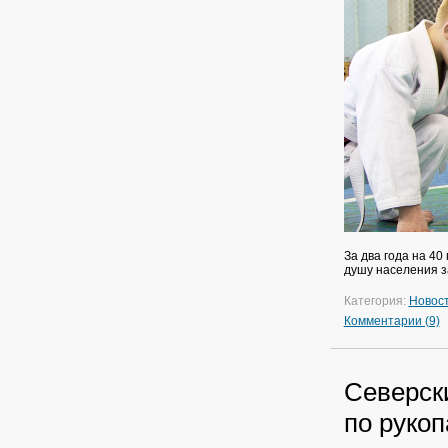
За два года на 4
душу населения за
Категория:
Новос
Комментарии (9)
Северск
по руко