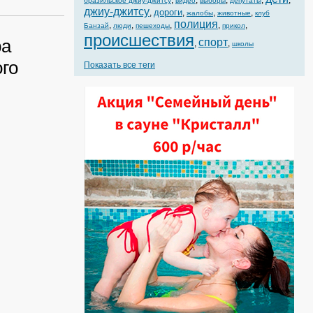
,
,
,
,
,
бразильское джиу-джитсу
видео
выборы
депутаты
джиу-джитсу
дороги
,
,
,
,
жалобы
животные
клуб
полиция
,
,
,
,
,
Банзай
люди
пешеходы
прикол
происшествия
ра
спорт
,
,
школы
го
Показать все теги