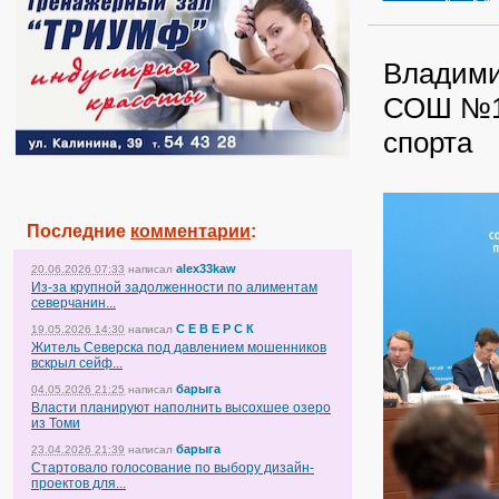
Владими
СОШ №19
спорта
Последние
комментарии
:
alex33kaw
20.06.2026 07:33
написал
Из-за крупной задолженности по алиментам
северчанин...
С Е В Е Р С К
19.05.2026 14:30
написал
Житель Северска под давлением мошенников
вскрыл сейф...
барыга
04.05.2026 21:25
написал
Власти планируют наполнить высохшее озеро
из Томи
барыга
23.04.2026 21:39
написал
Стартовало голосование по выбору дизайн-
проектов для...