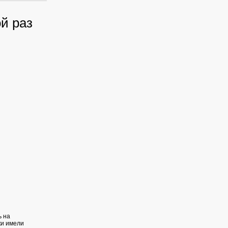
й раз
ь на
ки имели