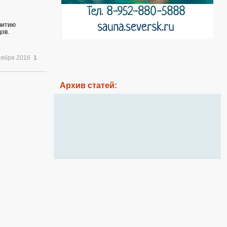
витию
ов.
тября 2016
1
Архив статей: