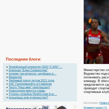
Последнии блоги:
»
Телефонный оператор OOO “СЭЛС” ...
Министерство сп
»
Блинная "Блин.Сковородка"
Ведомство подго
»
почему так неуютно, неубрано в ...
оплачивать расх
»
Вакансия
»
Любимый город летом 2021 года
команду. В обос
»
АЗС Газпромнефть в Северске
предлагается сд
»
Театр "Наш мир" приглашает!
проводит спорти
»
Новогодняя минута славы
спортивные клуб
»
Утерен телефон Redmi note 8 pr ...
»
розыгрыш или хулиганство?
Категория:
Новос
Комментарии (1)