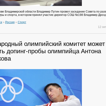
рове Владимирской области Владимир Путин провел заседание Совета по раз
уры и спорта, в котором принял участие директор СОШ №198 Владимир Дрозд
ти
»
Россия
»
Спорт
12 ок
родный олимпийский комитет может
ть допинг-пробы олимпийца Антона
кова