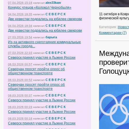
alex33kaw
07.04.2026 15:18
написал
Конкурс чтецов «Колокол Чернобыля»
11 октября в Ков
С Е В Е Р С К
04.04.2026 18:35
написал
физической культ
Две невестки подрались на юбилее свекрови
С Е В Е Р С К
04.04.2026 18:34
написал
Категория:
Новос
Две невестки подрались на юбилее свекрови
Комментарии (7)
барыга
27.03.2026 19:54
написал
Из-за активного снеготаяния коммунальные
службы города...
Междуна
С Е В Е Р С К
07.03.2026 22:33
написал
Северск принял участие в Лыжне России
провери
С Е В Е Р С К
06.03.2026 00:57
написал
Голоцуц
Северчан просят пройти опрос об
общественном транспорте
С Е В Е Р С К
06.03.2026 00:52
написал
Северчан просят пройти опрос об
общественном транспорте
С Е В Е Р С К
06.03.2026 00:37
написал
Северск принял участие в Лыжне России
С Е В Е Р С К
06.03.2026 00:23
написал
Северск принял участие в Лыжне России
С Е В Е Р С К
06.03.2026 00:18
написал
Северск принял участие в Лыжне России