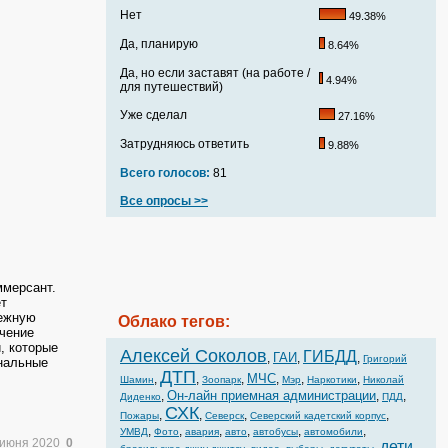
Нет
49.38%
Да, планирую
8.64%
Да, но если заставят (на работе /
4.94%
для путешествий)
Уже сделал
27.16%
Затрудняюсь ответить
9.88%
Всего голосов:
81
Все опросы >>
ммерсант.
т
бежную
Облако тегов:
ючение
, которые
Алексей Соколов
ГИБДД
ГАИ
,
,
,
Григорий
ональные
ДТП
МЧС
,
,
,
,
,
,
Шамин
Зоопарк
Мэр
Наркотики
Николай
Он-лайн приемная администрации
,
,
,
Диденко
ПДД
СХК
,
,
,
,
Пожары
Северск
Северский кадетский корпус
,
,
,
,
,
,
УМВД
Фото
авария
авто
автобусы
автомобили
 июня 2020
0
дети