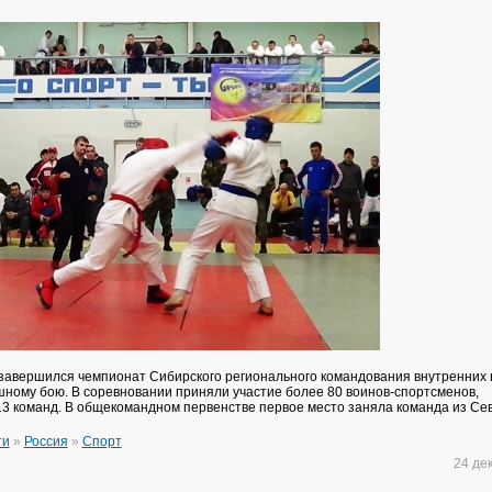
завершился чемпионат Сибирского регионального командования внутренних 
шному бою. В соревновании приняли участие более 80 воинов-спортсменов,
3 команд. В общекомандном первенстве первое место заняла команда из Сев
ти
»
Россия
»
Спорт
24 де