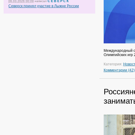
С Е В Е Р С К
06.03.2026 00:09
написал
Северск принял участие в Лыжне России
Международный ол
Олимпийских игр 2
Категория:
Новос
Комментарии (42)
Россиян
занимат