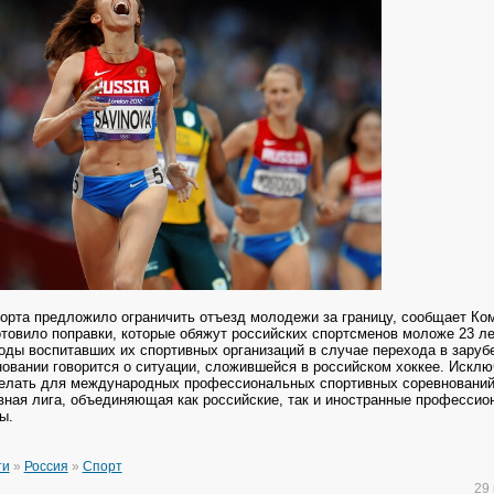
орта предложило ограничить отъезд молодежи за границу, сообщает Ко
товило поправки, которые обяжут российских спортсменов моложе 23 ле
оды воспитавших их спортивных организаций в случае перехода в зару
новании говорится о ситуации, сложившейся в российском хоккее. Искл
елать для международных профессиональных спортивных соревнований
вная лига, объединяющая как российские, так и иностранные професси
ы.
ти
»
Россия
»
Спорт
29