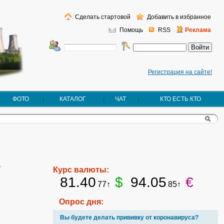
Сделать стартовой
Добавить в избранное
Помощь
RSS
Реклама
Регистрация на сайте!
ФОТО
КАТАЛОГ
ЧАТ
КТО ЕСТЬ КТО
ь
Курс валюты:
81.40
$
94.05
€
77↑
85↑
Опрос дня:
Вы будете делать прививку от коронавируса?