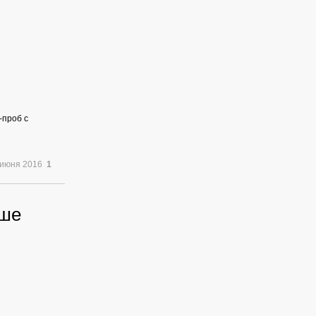
-проб с
 июня 2016
1
ьше