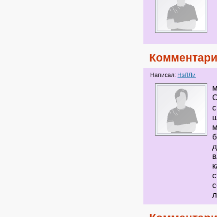
Комментари
Написал:
НэЛЛи
м
С
с
ш
м
б
д
в
к
с
с
л