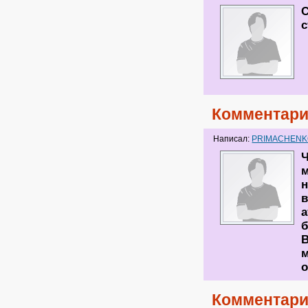
с
Комментари
Написал:
PRIMACHEN
Ч
м
н
в
б
В
м
Комментари