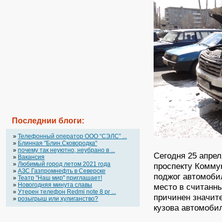
Последнии блоги:
»
Телефонный оператор OOO “СЭЛС” ...
»
Блинная "Блин.Сковородка"
»
почему так неуютно, неубрано в ...
Сегодня 25 апрел
»
Вакансия
»
Любимый город летом 2021 года
проспекту Комму
»
АЗС Газпромнефть в Северске
поджог автомоби
»
Театр "Наш мир" приглашает!
»
Новогодняя минута славы
место в считанн
»
Утерен телефон Redmi note 8 pr ...
причинен значит
»
розыгрыш или хулиганство?
кузова автомобил