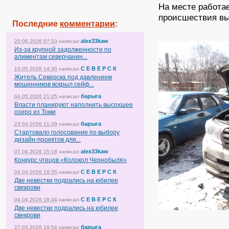
На месте работае
происшествия вы
Последние
комментарии
:
alex33kaw
20.06.2026 07:33
написал
Из-за крупной задолженности по
алиментам северчанин...
С Е В Е Р С К
19.05.2026 14:30
написал
Житель Северска под давлением
мошенников вскрыл сейф...
барыга
04.05.2026 21:25
написал
Власти планируют наполнить высохшее
озеро из Томи
барыга
23.04.2026 21:39
написал
Стартовало голосование по выбору
дизайн-проектов для...
alex33kaw
07.04.2026 15:18
написал
Конкурс чтецов «Колокол Чернобыля»
С Е В Е Р С К
04.04.2026 18:35
написал
Две невестки подрались на юбилее
свекрови
С Е В Е Р С К
04.04.2026 18:34
написал
Две невестки подрались на юбилее
свекрови
барыга
27.03.2026 19:54
написал