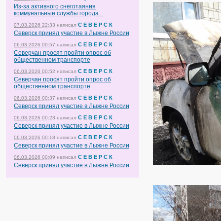
Из-за активного снеготаяния
коммунальные службы города...
С Е В Е Р С К
07.03.2026 22:33
написал
Северск принял участие в Лыжне России
С Е В Е Р С К
06.03.2026 00:57
написал
Северчан просят пройти опрос об
общественном транспорте
С Е В Е Р С К
06.03.2026 00:52
написал
Северчан просят пройти опрос об
общественном транспорте
С Е В Е Р С К
06.03.2026 00:37
написал
Северск принял участие в Лыжне России
С Е В Е Р С К
06.03.2026 00:23
написал
Северск принял участие в Лыжне России
С Е В Е Р С К
06.03.2026 00:18
написал
Северск принял участие в Лыжне России
С Е В Е Р С К
06.03.2026 00:09
написал
Северск принял участие в Лыжне России