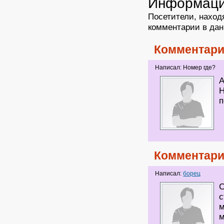
Информац
Посетители, наход
комментарии в дан
Комментари
Написал: Номер где?
А
Н
п
Комментари
Написал:
борец
С
с
м
м