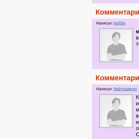
Комментари
Написал:
НэЛЛи
в
т
Комментари
Написал:
Нейтралитет
К
и
м
в
и
о
С