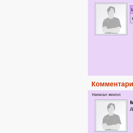
Комментари
Написал: монгол
М
д