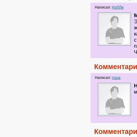
Написал:
НэЛЛи
Э
ж
к
с
Ч
Комментари
Написал:
гоша
м
Комментари