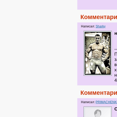
Комментари
Написал:
Sharky
-
П
з
в
х
н
4
Комментари
Написал:
PRIMACHEN
С