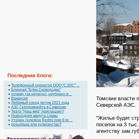
Последнии блоги:
»
Телефонный оператор OOO “СЭЛС” ...
»
Блинная "Блин.Сковородка"
»
почему так неуютно, неубрано в ...
Томские власти 
»
Вакансия
»
Любимый город летом 2021 года
Северской АЭС.
»
АЗС Газпромнефть в Северске
»
Театр "Наш мир" приглашает!
»
Новогодняя минута славы
"Жилье будет ст
»
Утерен телефон Redmi note 8 pr ...
поселок на 3 тыс
»
розыгрыш или хулиганство?
агентству зам.гу