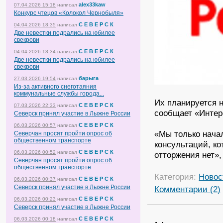
alex33kaw
07.04.2026 15:18
написал
Конкурс чтецов «Колокол Чернобыля»
С Е В Е Р С К
04.04.2026 18:35
написал
Две невестки подрались на юбилее
свекрови
С Е В Е Р С К
04.04.2026 18:34
написал
Две невестки подрались на юбилее
свекрови
барыга
27.03.2026 19:54
написал
Из-за активного снеготаяния
коммунальные службы города...
Их планируется 
С Е В Е Р С К
07.03.2026 22:33
написал
сообщает «Интер
Северск принял участие в Лыжне России
С Е В Е Р С К
06.03.2026 00:57
написал
«Мы только нача
Северчан просят пройти опрос об
общественном транспорте
консультаций, к
С Е В Е Р С К
06.03.2026 00:52
написал
отторжения нет»,
Северчан просят пройти опрос об
общественном транспорте
Категория:
Новос
С Е В Е Р С К
06.03.2026 00:37
написал
Северск принял участие в Лыжне России
Комментарии (2)
С Е В Е Р С К
06.03.2026 00:23
написал
Северск принял участие в Лыжне России
С Е В Е Р С К
06.03.2026 00:18
написал