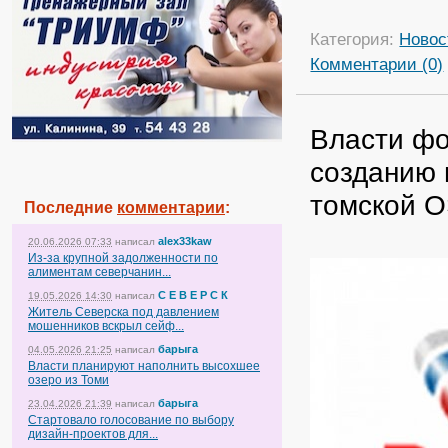
Категория:
Новос
Комментарии (0)
Власти ф
созданию 
томской 
Последние
комментарии
:
alex33kaw
20.06.2026 07:33
написал
Из-за крупной задолженности по
алиментам северчанин...
С Е В Е Р С К
19.05.2026 14:30
написал
Житель Северска под давлением
мошенников вскрыл сейф...
барыга
04.05.2026 21:25
написал
Власти планируют наполнить высохшее
озеро из Томи
барыга
23.04.2026 21:39
написал
Стартовало голосование по выбору
дизайн-проектов для...