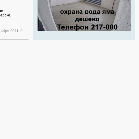
ие
ерске.
тября 2011
0