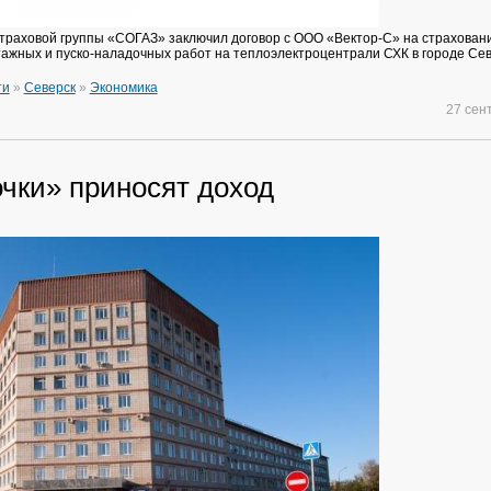
траховой группы «СОГАЗ» заключил договор с ООО «Вектор-С» на страхован
ажных и пуско-наладочных работ на теплоэлектроцентрали СХК в городе Сев
ти
»
Северск
»
Экономика
27 сен
очки» приносят доход