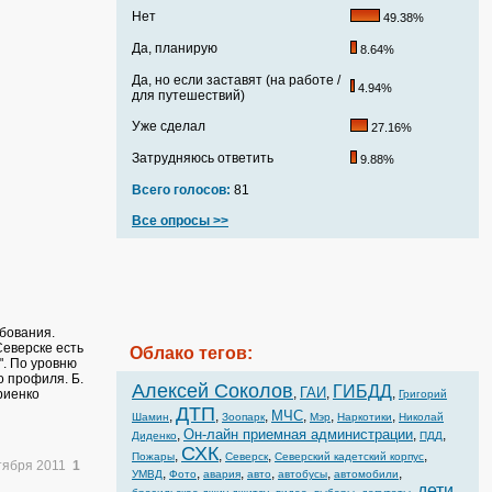
Нет
49.38%
Да, планирую
8.64%
Да, но если заставят (на работе /
4.94%
для путешествий)
Уже сделал
27.16%
Затрудняюсь ответить
9.88%
Всего голосов:
81
Все опросы >>
бования.
Северске есть
Облако тегов:
". По уровню
о профиля. Б.
Алексей Соколов
ГИБДД
ГАИ
,
,
,
риенко
Григорий
ДТП
МЧС
,
,
,
,
,
,
Шамин
Зоопарк
Мэр
Наркотики
Николай
Он-лайн приемная администрации
,
,
,
Диденко
ПДД
СХК
,
,
,
,
Пожары
Северск
Северский кадетский корпус
тября 2011
1
,
,
,
,
,
,
УМВД
Фото
авария
авто
автобусы
автомобили
дети