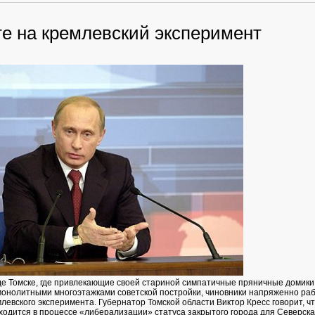
те на кремлевский эксперимент
де Томске, где привлекающие своей стариной симпатичные пряничные домики
онолитными многоэтажками советской постройки, чиновники напряженно ра
левского эксперимента. Губернатор Томской области Виктор Кресс говорит, ч
ходится в процессе «либерализации» статуса закрытого города для Северска