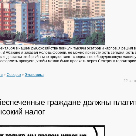
 сентября в нашем рыбохозяйстве погибли тысячи осетров и карпов, я решил в
. В Абакане я заказал молодь форели, ее можно привести хоть сегодня, хоть 
 для доставки этой рыбы мне предоставят специально оборудованную машину.
 оформить пропуска, чтобы можно было проехать через Северск к территори
ти
»
Северск
»
Экономика
22 сен
беспеченные граждане должны плати
ысокий налог