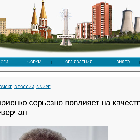
ЛОГИ
ФОРУМ
ОБЪЯВЛЕНИЯ
ВИДЕО
ТОМСКЕ
В РОССИИ
В МИРЕ
риенко серьезно повлияет на качест
еверчан