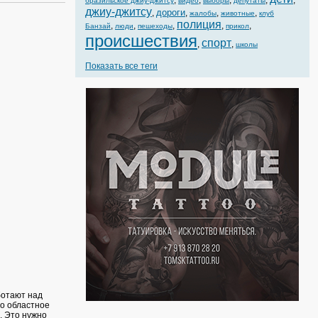
,
,
,
,
,
бразильское джиу-джитсу
видео
выборы
депутаты
джиу-джитсу
дороги
,
,
,
,
жалобы
животные
клуб
полиция
,
,
,
,
,
Банзай
люди
пешеходы
прикол
происшествия
спорт
,
,
школы
Показать все теги
ботают над
то областное
. Это нужно