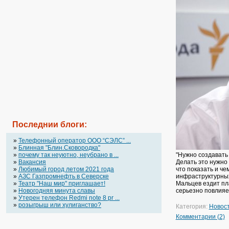
Последнии блоги:
»
Телефонный оператор OOO “СЭЛС” ...
»
Блинная "Блин.Сковородка"
»
почему так неуютно, неубрано в ...
"Нужно создавать
»
Вакансия
Делать это нужно 
»
Любимый город летом 2021 года
что показать и ч
»
АЗС Газпромнефть в Северске
инфраструктурных
»
Театр "Наш мир" приглашает!
Мальцев ездит пла
»
Новогодняя минута славы
серьезно повлияет
»
Утерен телефон Redmi note 8 pr ...
»
розыгрыш или хулиганство?
Категория:
Новос
Комментарии (2)