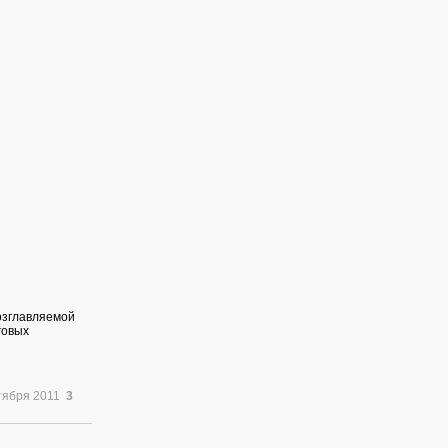
озглавляемой
говых
тября 2011
3