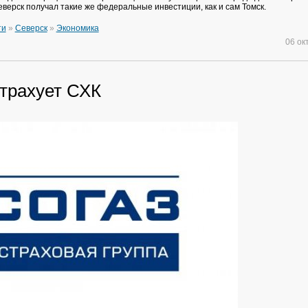
еверск получал такие же федеральные инвестиции, как и сам Томск.
ти
»
Северск
»
Экономика
06 ок
трахует СХК