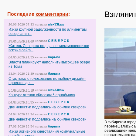
Взгляни
Последние
комментарии
:
alex33kaw
20.06.2026 07:33
написал
Из-за крупной задолженности по алиментам
северчанин...
С Е В Е Р С К
19.05.2026 14:30
написал
Житель Северска под давлением мошенников
вскрыл сейф...
барыга
04.05.2026 21:25
написал
Власти планируют наполнить высохшее озеро
из Томи
барыга
23.04.2026 21:39
написал
Стартовало голосование по выбору дизайн-
проектов для...
alex33kaw
07.04.2026 15:18
написал
Конкурс чтецов «Колокол Чернобыля»
С Е В Е Р С К
04.04.2026 18:35
написал
Две невестки подрались на юбилее свекрови
С Е В Е Р С К
04.04.2026 18:34
написал
Две невестки подрались на юбилее свекрови
В сибирском горо
перемешались с м
барыга
27.03.2026 19:54
написал
реализацией крем
Из-за активного снеготаяния коммунальные
правительство на
службы города...