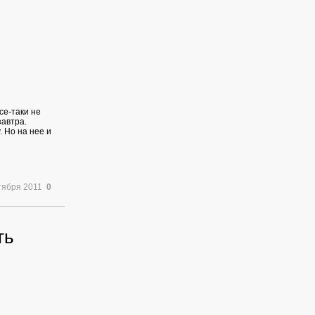
се-таки не
завтра.
 Но на нее и
и
тября 2011
0
ть