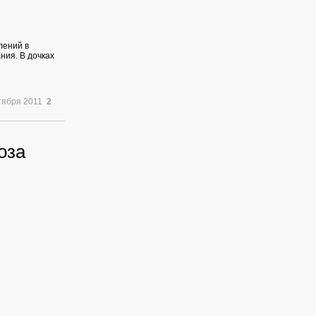
лений в
ния. В дочках
тября 2011
2
оза