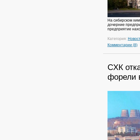
На сибирском хим
дочерние предпри
предприятие нахо
Категория:
Новос
Комментарии (8)
СХК отк
форели 