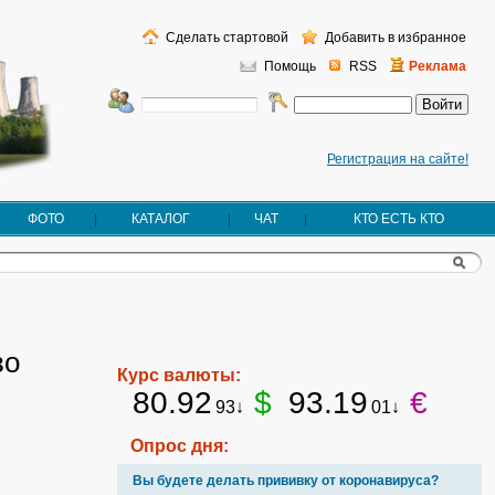
Сделать стартовой
Добавить в избранное
Помощь
RSS
Реклама
Регистрация на сайте!
ФОТО
КАТАЛОГ
ЧАТ
КТО ЕСТЬ КТО
во
Курс валюты:
80.92
$
93.19
€
93↓
01↓
Опрос дня:
Вы будете делать прививку от коронавируса?