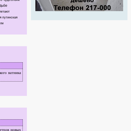
дьбе
летают
я путинская
ли
кого ватника
метров новых