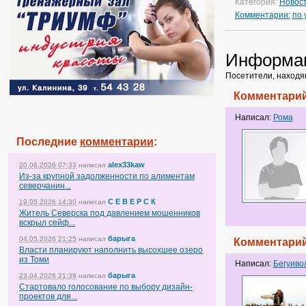
Категория:
Новос
Комментарии:
по
Информа
Посетители, находя
Комментарий
Написал:
Рома
Последние
комментарии
:
alex33kaw
20.06.2026 07:33
написал
Из-за крупной задолженности по алиментам
северчанин...
С Е В Е Р С К
19.05.2026 14:30
написал
Житель Северска под давлением мошенников
вскрыл сейф...
барыга
04.05.2026 21:25
написал
Комментарий
Власти планируют наполнить высохшее озеро
из Томи
Написал:
Бегуиво
барыга
23.04.2026 21:39
написал
Стартовало голосование по выбору дизайн-
проектов для...