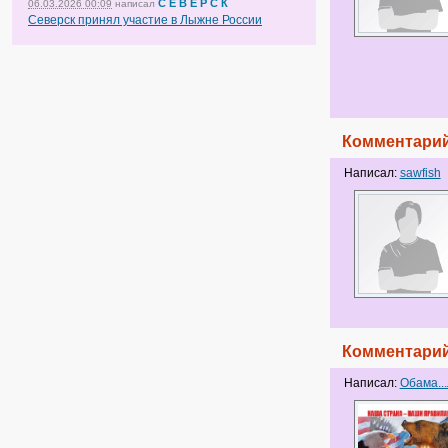
С Е В Е Р С К
06.03.2026 00:09
написал
Северск принял участие в Лыжне России
Комментарий
Написал:
sawfish
Комментарий
Написал:
Обама..