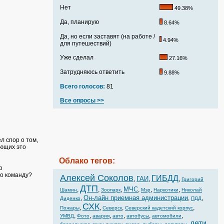
Нет
49.38%
Да, планирую
8.64%
Да, но если заставят (на работе /
4.94%
для путешествий)
Уже сделал
27.16%
Затрудняюсь ответить
9.88%
Всего голосов:
81
Все опросы >>
 спор о том,
ающих это
Облако тегов:
о
го команду?
Алексей Соколов
ГИБДД
ГАИ
,
,
,
Григорий
ДТП
МЧС
,
,
,
,
,
,
Шамин
Зоопарк
Мэр
Наркотики
Николай
Он-лайн приемная администрации
,
,
,
Диденко
ПДД
СХК
,
,
,
,
Пожары
Северск
Северский кадетский корпус
,
,
,
,
,
,
УМВД
Фото
авария
авто
автобусы
автомобили
дети