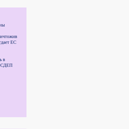
оны
ничтожив
тдает ЕС
ь в
ГОСДЕП