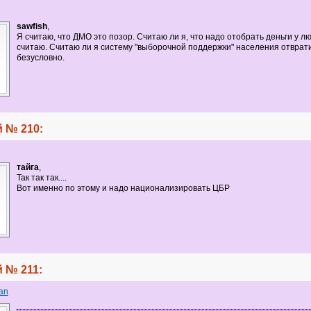
sawfish
,
Я считаю, что ДМО это позор. Считаю ли я, что надо отобрать деньги у л
считаю. Считаю ли я систему "выборочной поддержки" населения отврати
безусловно.
 № 210:
тайга
,
Так так так....
Вот именно по этому и надо национализировать ЦБР
 № 211:
an