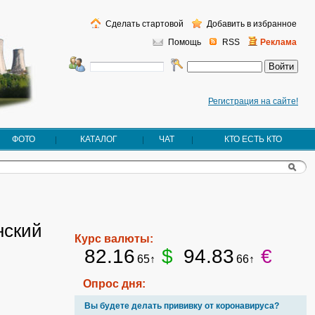
Сделать стартовой
Добавить в избранное
Помощь
RSS
Реклама
Регистрация на сайте!
ФОТО
КАТАЛОГ
ЧАТ
КТО ЕСТЬ КТО
нский
Курс валюты:
82.16
$
94.83
€
65↑
66↑
Опрос дня:
Вы будете делать прививку от коронавируса?