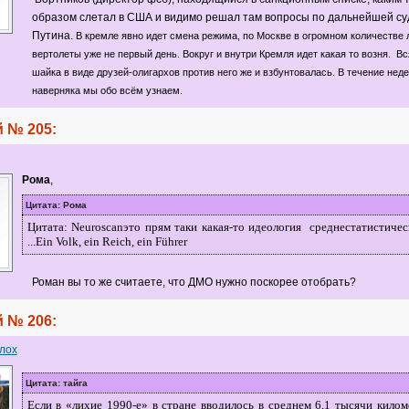
образом слетал в США и видимо решал там вопросы по дальнейшей су
Путина.
В кремле явно идет смена режима, по Москве в огромном количестве 
вертолеты уже не первый день. Вокруг и внутри Кремля идет какая то возня. Вс
шайка в виде друзей-олигархов против него же и взбунтовалась.
В течение неде
наверняка мы обо всём узнаем.
 № 205:
Рома
,
Цитата: Рома
Цитата: Neuroscanэто прям таки какая-то идеология среднестатистичес
...Ein Volk, ein Reich, ein Führer
Роман вы то же считаете, что ДМО нужно поскорее отобрать?
 № 206:
.лох
Цитата: тайга
Если в «лихие 1990-е» в стране вводилось в среднем 6,1 тысячи кило