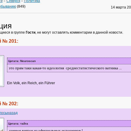
ти
»
Северск
»
Политика
 убыванию
(849)
14 марта 2
ция
щиеся в группе
Гости
, не могут оставлять комментарии в данной новости.
 № 201:
Цитата: Neuroscan
это прям таки какая-то идеология среднестатистического ватника ...
Ein Volk, ein Reich, ein Führer
 № 202:
лосыназад
Цитата: тайга
данные взятые из официальных источников !