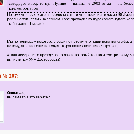
автодорог в год, то при Путине — начиная с 2003 го да — не более
километров в год
Потому что приходится переделывать те что строились в лихие 90 Дурень
реально туп...еслиб на земном шаре проходил конкурс самого Тупого чел
ты бы занял 1 место)
--------------------
Мы не понимаем некоторые вещи не потому, что наши понятия слабы, а
потому, что сии вещи не входят в круг наших понятий (К.Прутков).
«Наш либерал это прежде всего лакей, который только и смотрит кому бы
вычистить.» (Ф.М.Достоевский)
 № 207:
Gnusmas
,
вы сами то в это верите?