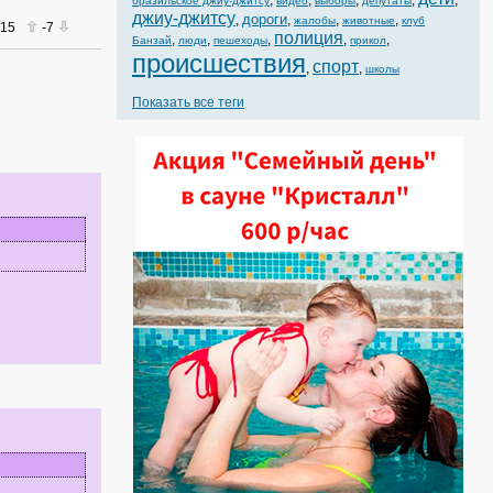
,
,
,
,
,
бразильское джиу-джитсу
видео
выборы
депутаты
джиу-джитсу
дороги
,
,
,
,
жалобы
животные
клуб
015
-7
полиция
,
,
,
,
,
Банзай
люди
пешеходы
прикол
происшествия
спорт
,
,
школы
Показать все теги