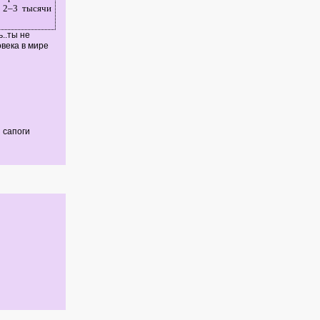
 2–3 тысячи
..ты не
овека в мире
 сапоги