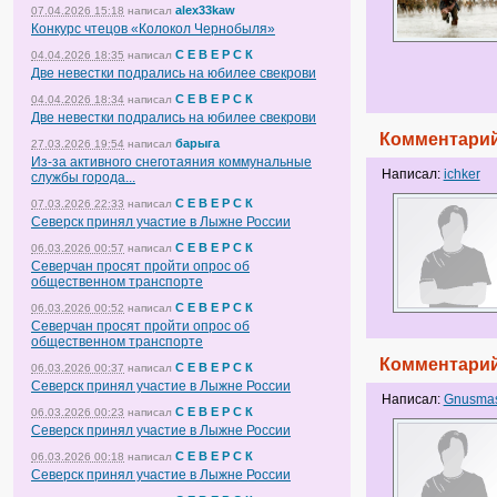
alex33kaw
07.04.2026 15:18
написал
Конкурс чтецов «Колокол Чернобыля»
С Е В Е Р С К
04.04.2026 18:35
написал
Две невестки подрались на юбилее свекрови
С Е В Е Р С К
04.04.2026 18:34
написал
Две невестки подрались на юбилее свекрови
Комментарий
барыга
27.03.2026 19:54
написал
Из-за активного снеготаяния коммунальные
Написал:
ichker
службы города...
С Е В Е Р С К
07.03.2026 22:33
написал
Северск принял участие в Лыжне России
С Е В Е Р С К
06.03.2026 00:57
написал
Северчан просят пройти опрос об
общественном транспорте
С Е В Е Р С К
06.03.2026 00:52
написал
Северчан просят пройти опрос об
общественном транспорте
Комментарий
С Е В Е Р С К
06.03.2026 00:37
написал
Северск принял участие в Лыжне России
Написал:
Gnusma
С Е В Е Р С К
06.03.2026 00:23
написал
Северск принял участие в Лыжне России
С Е В Е Р С К
06.03.2026 00:18
написал
Северск принял участие в Лыжне России