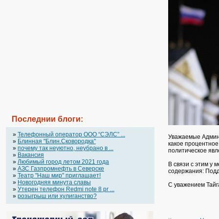
Последнии блоги:
»
Телефонный оператор OOO “СЭЛС” ...
Уважаемые Админи
»
Блинная "Блин.Сковородка"
какое процентное
»
почему так неуютно, неубрано в ...
политическое явл
»
Вакансия
»
Любимый город летом 2021 года
В связи с этим у
»
АЗС Газпромнефть в Северске
содержания: Подд
»
Театр "Наш мир" приглашает!
»
Новогодняя минута славы
С уважением Тайг
»
Утерен телефон Redmi note 8 pr ...
»
розыгрыш или хулиганство?