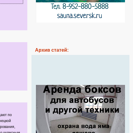
Архив статей:
дают по
нецкой
рования,
то чудесным