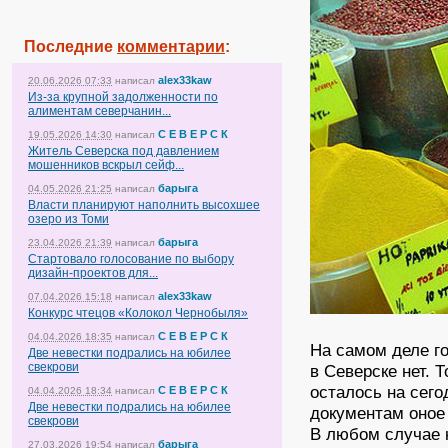
Последние
комментарии
:
alex33kaw
20.06.2026 07:33
написал
Из-за крупной задолженности по
алиментам северчанин...
С Е В Е Р С К
19.05.2026 14:30
написал
Житель Северска под давлением
мошенников вскрыл сейф...
барыга
04.05.2026 21:25
написал
Власти планируют наполнить высохшее
озеро из Томи
барыга
23.04.2026 21:39
написал
Стартовало голосование по выбору
дизайн-проектов для...
alex33kaw
07.04.2026 15:18
написал
Конкурс чтецов «Колокол Чернобыля»
С Е В Е Р С К
04.04.2026 18:35
написал
На самом деле го
Две невестки подрались на юбилее
свекрови
в Северске нет. 
осталось на сего
С Е В Е Р С К
04.04.2026 18:34
написал
Две невестки подрались на юбилее
документам оное 
свекрови
В любом случае 
барыга
27.03.2026 19:54
написал