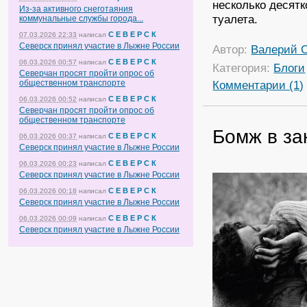
несколько десят
Из-за активного снеготаяния
туалета.
коммунальные службы города...
С Е В Е Р С К
07.03.2026 22:33
написал
Северск принял участие в Лыжне России
Автор:
Валерий 
С Е В Е Р С К
06.03.2026 00:57
написал
Категория:
Блоги
Северчан просят пройти опрос об
общественном транспорте
Комментарии (1)
С Е В Е Р С К
06.03.2026 00:52
написал
Северчан просят пройти опрос об
общественном транспорте
Бомж в за
С Е В Е Р С К
06.03.2026 00:37
написал
Северск принял участие в Лыжне России
С Е В Е Р С К
06.03.2026 00:23
написал
Северск принял участие в Лыжне России
С Е В Е Р С К
06.03.2026 00:18
написал
Северск принял участие в Лыжне России
С Е В Е Р С К
06.03.2026 00:09
написал
Северск принял участие в Лыжне России