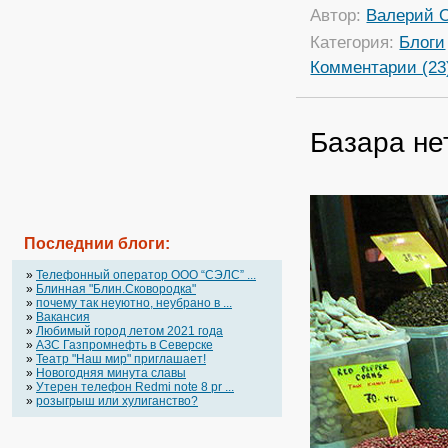
Автор:
Валерий 
Категория:
Блоги
Комментарии (23
Базара не
Последнии блоги:
»
Телефонный оператор OOO “СЭЛС” ...
»
Блинная "Блин.Сковородка"
»
почему так неуютно, неубрано в ...
»
Вакансия
»
Любимый город летом 2021 года
»
АЗС Газпромнефть в Северске
»
Театр "Наш мир" приглашает!
»
Новогодняя минута славы
»
Утерен телефон Redmi note 8 pr ...
»
розыгрыш или хулиганство?