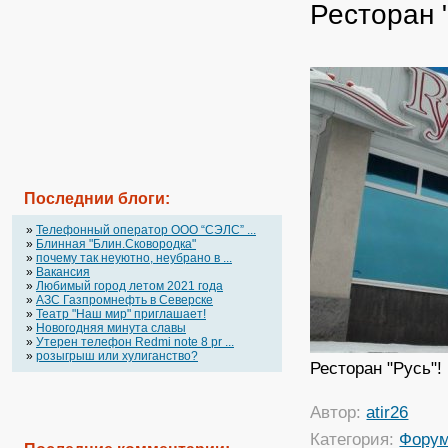
Ресторан 
Последнии блоги:
»
Телефонный оператор OOO “СЭЛС” ...
»
Блинная "Блин.Сковородка"
»
почему так неуютно, неубрано в ...
»
Вакансия
»
Любимый город летом 2021 года
»
АЗС Газпромнефть в Северске
»
Театр "Наш мир" приглашает!
»
Новогодняя минута славы
»
Утерен телефон Redmi note 8 pr ...
»
розыгрыш или хулиганство?
Ресторан "Русь"!
Автор:
atir26
Категория:
Фору