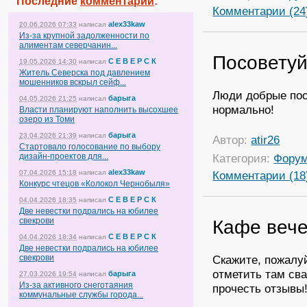
Последние
комментарии
:
Комментарии (24
alex33kaw
20.06.2026 07:33
написал
Из-за крупной задолженности по
алиментам северчанин...
Посоветуй
С Е В Е Р С К
19.05.2026 14:30
написал
Житель Северска под давлением
мошенников вскрыл сейф...
Люди добрые посо
барыга
04.05.2026 21:25
написал
нормально!
Власти планируют наполнить высохшее
озеро из Томи
барыга
23.04.2026 21:39
написал
Автор:
atir26
Стартовало голосование по выбору
дизайн-проектов для...
Категория:
Фору
alex33kaw
07.04.2026 15:18
написал
Комментарии (18
Конкурс чтецов «Колокол Чернобыля»
С Е В Е Р С К
04.04.2026 18:35
написал
Две невестки подрались на юбилее
свекрови
Кафе вече
С Е В Е Р С К
04.04.2026 18:34
написал
Две невестки подрались на юбилее
свекрови
Скажите, пожалу
отметить там сва
барыга
27.03.2026 19:54
написал
Из-за активного снеготаяния
прочесть отзывы
коммунальные службы города...