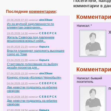
Посетители, наход
комментарии в дан
Последние
комментарии
:
Комментари
alex33kaw
20.06.2026 07:33
написал
Из-за крупной задолженности по
Написал: *
алиментам северчанин...
Х
С Е В Е Р С К
19.05.2026 14:30
написал
Житель Северска под давлением
мошенников вскрыл сейф...
барыга
04.05.2026 21:25
написал
Власти планируют наполнить высохшее
озеро из Томи
барыга
23.04.2026 21:39
написал
Стартовало голосование по выбору
дизайн-проектов для...
Комментари
alex33kaw
07.04.2026 15:18
написал
Конкурс чтецов «Колокол Чернобыля»
Написал: бывший
посититель
С Е В Е Р С К
04.04.2026 18:35
написал
Две невестки подрались на юбилее
п
свекрови
С Е В Е Р С К
04.04.2026 18:34
написал
Две невестки подрались на юбилее
свекрови
барыга
27.03.2026 19:54
написал