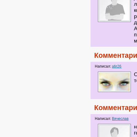
л
к
р
д
А
п
м
Комментари
Написал:
atir26
О
т
Комментари
Написал:
Вячеслав
н
г