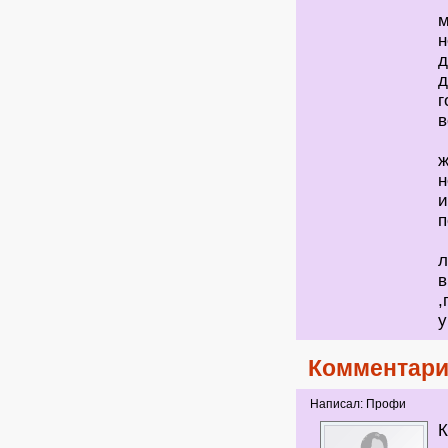
м
н
д
д
г
в
ж
н
и
п
л
в
,
у
Комментари
Написал: Профи
К