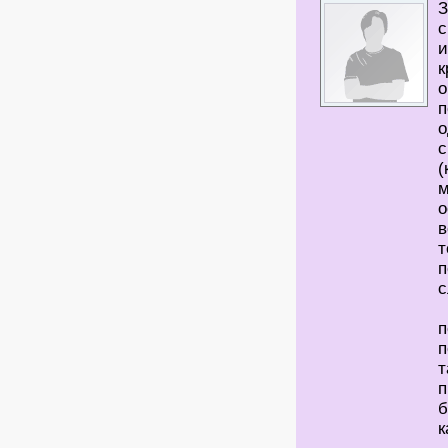
З
с
и
к
о
п
о
с
(
м
о
в
т
п
с
п
п
т
п
б
к