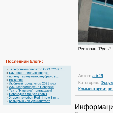
Ресторан "Русь"! 
Последнии блоги:
»
Телефонный оператор OOO “СЭЛС” ...
»
Блинная "Блин.Сковородка"
Автор:
atir26
»
почему так неуютно, неубрано в ...
»
Вакансия
Категория:
Фору
»
Любимый город летом 2021 года
»
АЗС Газпромнефть в Северске
Комментарии:
по
»
Театр "Наш мир" приглашает!
»
Новогодняя минута славы
»
Утерен телефон Redmi note 8 pr ...
»
розыгрыш или хулиганство?
Информац