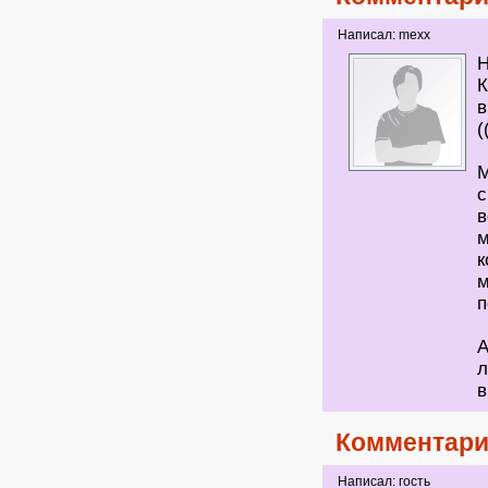
Написал: mexx
Н
К
в
(
М
с
в
м
к
м
п
А
л
в
Комментари
Написал: гость