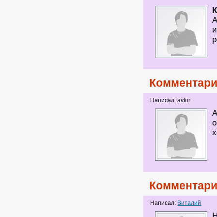
К
А
и
р
Комментари
Написал: avtor
А
о
х
Комментари
Написал:
Виталий
Н