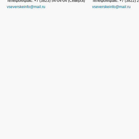
Телефон/факс: +7 (3823) 54-04-04 (Северск)
Телефон/факс: +7 (3822) 2
vseverskeinfo@mail.ru
vseverskeinfo@mail.ru