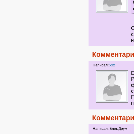
С
с
н
Комментари
Написал:
xxx
Е
Р
ф
с
П
п
Комментари
Написал: Блек Друм