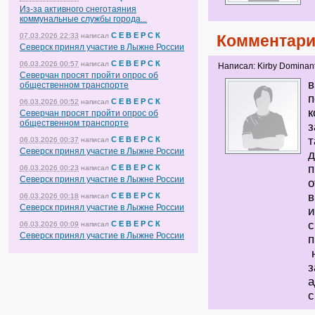
Из-за активного снеготаяния
коммунальные службы города...
С Е В Е Р С К
07.03.2026 22:33
написал
Комментари
Северск принял участие в Лыжне России
С Е В Е Р С К
06.03.2026 00:57
написал
Написал: Kirby Dominan
Северчан просят пройти опрос об
в
общественном транспорте
п
С Е В Е Р С К
06.03.2026 00:52
написал
к
Северчан просят пройти опрос об
общественном транспорте
з
т
С Е В Е Р С К
06.03.2026 00:37
написал
Северск принял участие в Лыжне России
д
п
С Е В Е Р С К
06.03.2026 00:23
написал
Северск принял участие в Лыжне России
о
в
С Е В Е Р С К
06.03.2026 00:18
написал
Северск принял участие в Лыжне России
и
с
С Е В Е Р С К
06.03.2026 00:09
написал
Северск принял участие в Лыжне России
п
н
з
а
с