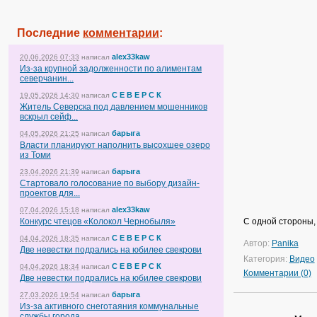
Последние
комментарии
:
alex33kaw
20.06.2026 07:33
написал
Из-за крупной задолженности по алиментам
северчанин...
С Е В Е Р С К
19.05.2026 14:30
написал
Житель Северска под давлением мошенников
вскрыл сейф...
барыга
04.05.2026 21:25
написал
Власти планируют наполнить высохшее озеро
из Томи
барыга
23.04.2026 21:39
написал
Стартовало голосование по выбору дизайн-
проектов для...
alex33kaw
07.04.2026 15:18
написал
Конкурс чтецов «Колокол Чернобыля»
С одной стороны, 
С Е В Е Р С К
04.04.2026 18:35
написал
Автор:
Panika
Две невестки подрались на юбилее свекрови
Категория:
Видео
С Е В Е Р С К
04.04.2026 18:34
написал
Комментарии (0)
Две невестки подрались на юбилее свекрови
барыга
27.03.2026 19:54
написал
Из-за активного снеготаяния коммунальные
службы города...