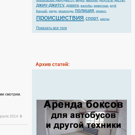
,
,
,
,
,
бразильское джиу-джитсу
видео
выборы
депутаты
джиу-джитсу
дороги
,
,
,
,
жалобы
животные
клуб
полиция
,
,
,
,
,
Банзай
люди
пешеходы
прикол
происшествия
спорт
,
,
школы
Показать все теги
Архив статей:
ями смотрим.
враля 2014
0