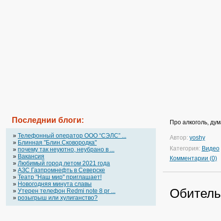
Последнии блоги:
Про алкоголь, ду
»
Телефонный оператор OOO “СЭЛС” ...
Автор:
yoshy
»
Блинная "Блин.Сковородка"
Категория:
Видео
»
почему так неуютно, неубрано в ...
»
Вакансия
Комментарии (0)
»
Любимый город летом 2021 года
»
АЗС Газпромнефть в Северске
»
Театр "Наш мир" приглашает!
»
Новогодняя минута славы
Обитель
»
Утерен телефон Redmi note 8 pr ...
»
розыгрыш или хулиганство?