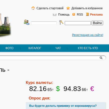
Сделать стартовой
Добавить в избранное
Помощь
RSS
Реклама
Регистрация на сайте!
ФОТО
КАТАЛОГ
ЧАТ
КТО ЕСТЬ КТО
ль -
Курс валюты:
82.16
$
94.83
€
65↑
66↑
Опрос дня:
Вы будете делать прививку от коронавируса?