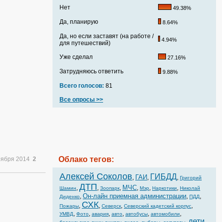
Нет
49.38%
Да, планирую
8.64%
Да, но если заставят (на работе /
4.94%
для путешествий)
Уже сделал
27.16%
Затрудняюсь ответить
9.88%
Всего голосов:
81
Все опросы >>
Облако тегов:
оября 2014
2
Алексей Соколов
ГИБДД
ГАИ
,
,
,
Григорий
ДТП
МЧС
,
,
,
,
,
,
Шамин
Зоопарк
Мэр
Наркотики
Николай
Он-лайн приемная администрации
,
,
,
Диденко
ПДД
СХК
,
,
,
,
Пожары
Северск
Северский кадетский корпус
,
,
,
,
,
,
УМВД
Фото
авария
авто
автобусы
автомобили
дети