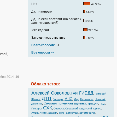
Нет
49.38%
Да, планирую
8.64%
Да, но если заставят (на работе /
4.94%
для путешествий)
Уже сделал
27.16%
Затрудняюсь ответить
9.88%
Всего голосов:
81
Все опросы >>
Играй,
ября 2014
10
Облако тегов:
Алексей Соколов
ГИБДД
ГАИ
,
,
,
Григорий
ДТП
МЧС
,
,
,
,
,
,
Шамин
Зоопарк
Мэр
Наркотики
Николай
Он-лайн приемная администрации
,
,
,
Диденко
ПДД
СХК
,
,
,
,
Пожары
Северск
Северский кадетский корпус
,
,
,
,
,
,
УМВД
Фото
авария
авто
автобусы
автомобили
дети