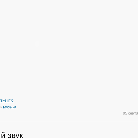
rske.info
»
Музыка
05 сент
й звук