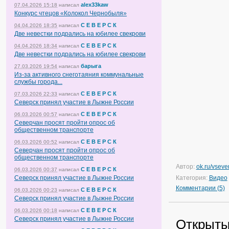
alex33kaw
07.04.2026 15:18
написал
Конкурс чтецов «Колокол Чернобыля»
С Е В Е Р С К
04.04.2026 18:35
написал
Две невестки подрались на юбилее свекрови
С Е В Е Р С К
04.04.2026 18:34
написал
Две невестки подрались на юбилее свекрови
барыга
27.03.2026 19:54
написал
Из-за активного снеготаяния коммунальные
службы города...
С Е В Е Р С К
07.03.2026 22:33
написал
Северск принял участие в Лыжне России
С Е В Е Р С К
06.03.2026 00:57
написал
Северчан просят пройти опрос об
общественном транспорте
С Е В Е Р С К
06.03.2026 00:52
написал
Северчан просят пройти опрос об
общественном транспорте
Автор:
ok.ru/vseve
С Е В Е Р С К
06.03.2026 00:37
написал
Северск принял участие в Лыжне России
Категория:
Видео
Комментарии (5)
С Е В Е Р С К
06.03.2026 00:23
написал
Северск принял участие в Лыжне России
С Е В Е Р С К
06.03.2026 00:18
написал
Северск принял участие в Лыжне России
Открыты