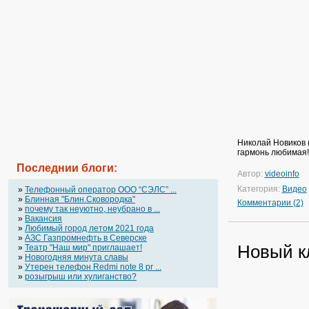
Николай Новиков (
гармонь любимая!
Последнии блоги:
Автор:
videoinfo
Категория:
Видео
»
Телефонный оператор OOO “СЭЛС” ...
»
Блинная "Блин.Сковородка"
Комментарии (2)
»
почему так неуютно, неубрано в ...
»
Вакансия
»
Любимый город летом 2021 года
»
АЗС Газпромнефть в Северске
Новый кл
»
Театр "Наш мир" приглашает!
»
Новогодняя минута славы
»
Утерен телефон Redmi note 8 pr ...
»
розыгрыш или хулиганство?