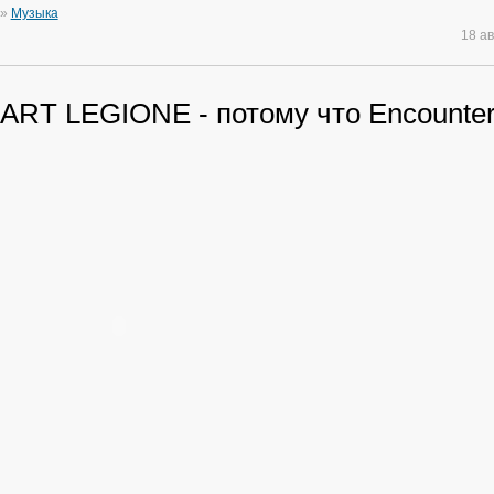
»
Музыка
18 а
 ART LEGIONE - потому что Encounte