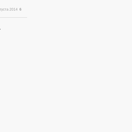
вгуста 2014
6
r