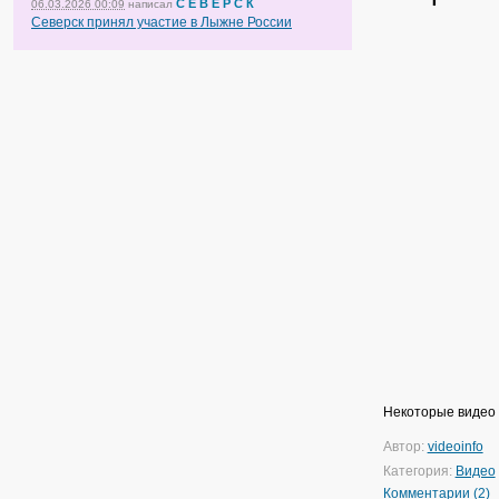
С Е В Е Р С К
06.03.2026 00:09
написал
Северск принял участие в Лыжне России
Некоторые видео 
Автор:
videoinfo
Категория:
Видео
Комментарии (2)