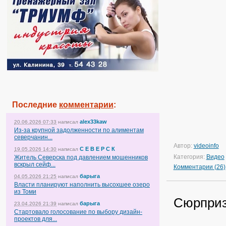
Последние
комментарии
:
alex33kaw
20.06.2026 07:33
написал
Из-за крупной задолженности по алиментам
северчанин...
Автор:
videoinfo
С Е В Е Р С К
19.05.2026 14:30
написал
Категория:
Видео
Житель Северска под давлением мошенников
вскрыл сейф...
Комментарии (26)
барыга
04.05.2026 21:25
написал
Власти планируют наполнить высохшее озеро
из Томи
Сюрприз 
барыга
23.04.2026 21:39
написал
Стартовало голосование по выбору дизайн-
проектов для...