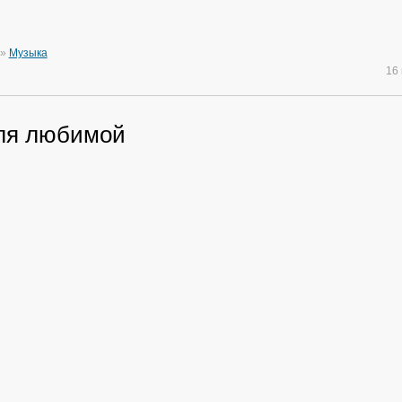
»
Музыка
16
ля любимой