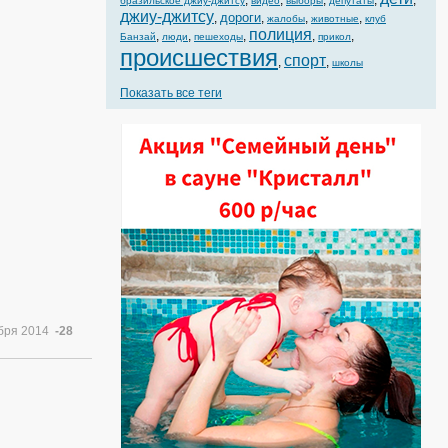
,
,
,
,
,
бразильское джиу-джитсу
видео
выборы
депутаты
джиу-джитсу
дороги
,
,
,
,
жалобы
животные
клуб
полиция
,
,
,
,
,
Банзай
люди
пешеходы
прикол
происшествия
спорт
,
,
школы
Показать все теги
ября 2014
-28