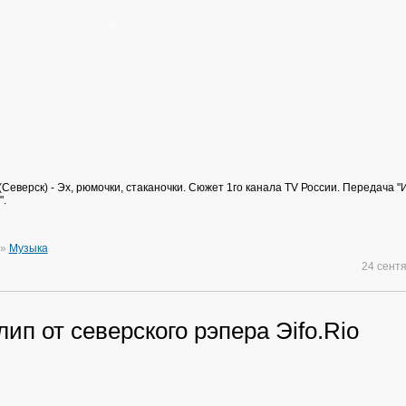
Северск) - Эх, рюмочки, стаканочки. Сюжет 1го канала ТV России. Передача "
".
»
Музыка
24 сент
ип от северского рэпера Эifo.Rio