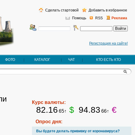
Сделать стартовой
Добавить в избранное
Помощь
RSS
Реклама
Регистрация на сайте!
ФОТО
КАТАЛОГ
ЧАТ
КТО ЕСТЬ КТО
ли
Курс валюты:
82.16
$
94.83
€
65↑
66↑
Опрос дня:
Вы будете делать прививку от коронавируса?