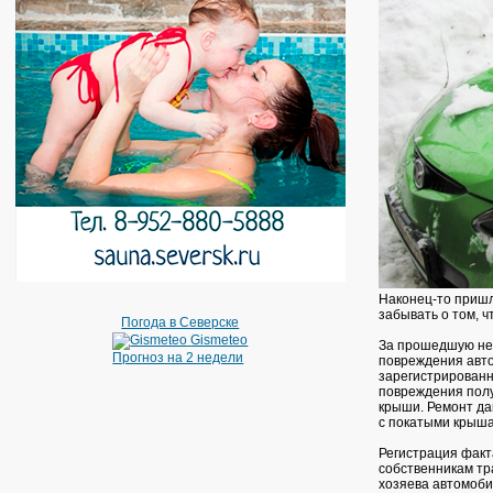
Наконец-то пришла
забывать о том, ч
Погода в Северске
Gismeteo
За прошедшую нед
Прогноз на 2 недели
повреждения авто
зарегистрированн
повреждения полу
крыши. Ремонт да
с покатыми крыш
Регистрация фак
собственникам тр
хозяева автомоби