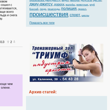
,
,
,
,
,
бразильское джиу-джитсу
видео
выборы
депутаты
вовом
джиу-джитсу
дороги
,
,
,
,
 сошел с
жалобы
животные
клуб
полиция
атягивается,
,
,
,
,
,
Банзай
люди
пешеходы
прикол
чаще всего
происшествия
спорт
льда и снега
,
,
школы
у.
Показать все теги
2013
2
проще чем
 олени.
Архив статей: