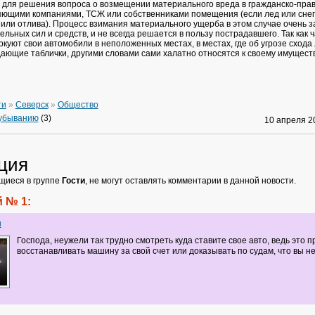
 для решения вопроса о возмещении материального вреда в гражданско-пра
яющими компаниями, ТСЖ или собственниками помещения (если лед или снег
 или отлива). Процесс взимания материального ущерба в этом случае очень з
льных сил и средств, и не всегда решается в пользу пострадавшего. Так как 
куют свои автомобили в неположенных местах, в местах, где об угрозе схода 
ающие таблички, другими словами сами халатно относятся к своему имуществ
ти
»
Северск
»
Общество
 убыванию
(3)
10 апреля 
ция
щиеся в группе
Гости
, не могут оставлять комментарии в данной новости.
 № 1:
и
Господа, неужели так трудно смотреть куда ставите свое авто, ведь это 
восстанавливать машину за свой счет или доказывать по судам, что вы не