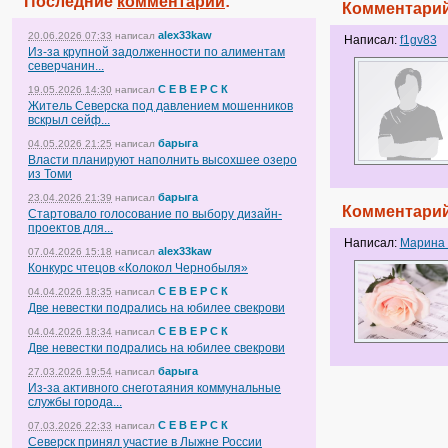
Последние
комментарии
:
Комментарий
alex33kaw
20.06.2026 07:33
написал
Написал:
f1gv83
Из-за крупной задолженности по алиментам
северчанин...
С Е В Е Р С К
19.05.2026 14:30
написал
Житель Северска под давлением мошенников
вскрыл сейф...
барыга
04.05.2026 21:25
написал
Власти планируют наполнить высохшее озеро
из Томи
барыга
23.04.2026 21:39
написал
Комментарий
Стартовало голосование по выбору дизайн-
проектов для...
Написал:
Марина 
alex33kaw
07.04.2026 15:18
написал
Конкурс чтецов «Колокол Чернобыля»
С Е В Е Р С К
04.04.2026 18:35
написал
Две невестки подрались на юбилее свекрови
С Е В Е Р С К
04.04.2026 18:34
написал
Две невестки подрались на юбилее свекрови
барыга
27.03.2026 19:54
написал
Из-за активного снеготаяния коммунальные
службы города...
С Е В Е Р С К
07.03.2026 22:33
написал
Северск принял участие в Лыжне России