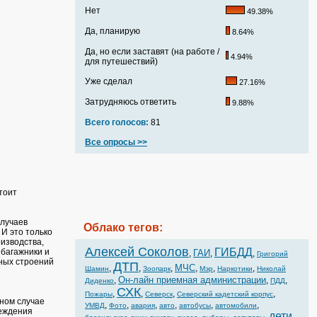
Нет
49.38%
Да, планирую
8.64%
Да, но если заставят (на работе /
4.94%
для путешествий)
Уже сделал
27.16%
Затрудняюсь ответить
9.88%
Всего голосов:
81
Все опросы >>
тоит
лучаев
Облако тегов:
И это только
изводства,
Алексей Соколов
ГИБДД
 багажники и
ГАИ
,
,
,
Григорий
ных строений
ДТП
МЧС
,
,
,
,
,
,
Шамин
Зоопарк
Мэр
Наркотики
Николай
Он-лайн приемная администрации
,
,
,
Диденко
ПДД
СХК
,
,
,
,
Пожары
Северск
Северский кадетский корпус
ином случае
,
,
,
,
,
,
УМВД
Фото
авария
авто
автобусы
автомобили
реждения
дети