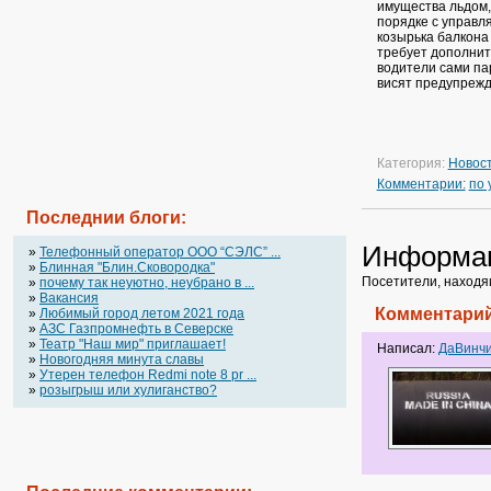
имущества льдом,
порядке с управл
козырька балкона
требует дополните
водители сами пар
висят предупрежд
Категория:
Новос
Комментарии:
по
Последнии блоги:
Информа
»
Телефонный оператор OOO “СЭЛС” ...
»
Блинная "Блин.Сковородка"
Посетители, находя
»
почему так неуютно, неубрано в ...
»
Вакансия
Комментарий
»
Любимый город летом 2021 года
»
АЗС Газпромнефть в Северске
»
Театр "Наш мир" приглашает!
Написал:
ДаВинч
»
Новогодняя минута славы
»
Утерен телефон Redmi note 8 pr ...
»
розыгрыш или хулиганство?