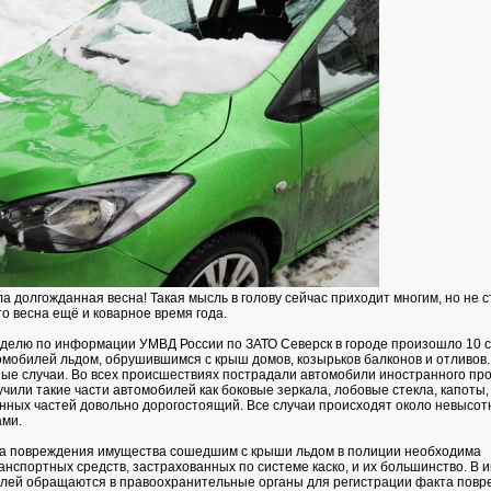
 долгожданная весна! Такая мысль в голову сейчас приходит многим, но не с
то весна ещё и коварное время года.
елю по информации УМВД России по ЗАТО Северск в городе произошло 10 с
мобилей льдом, обрушившимся с крыш домов, козырьков балконов и отливов. 
ые случаи. Во всех происшествиях пострадали автомобили иностранного про
чили такие части автомобилей как боковые зеркала, лобовые стекла, капоты,
нных частей довольно дорогостоящий. Все случаи происходят около невысот
ами.
та повреждения имущества сошедшим с крыши льдом в полиции необходима
анспортных средств, застрахованных по системе каско, и их большинство. В 
лей обращаются в правоохранительные органы для регистрации факта пов