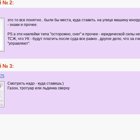
 № 2:
это то все понятно.. были бы места, куда ставить. на улице машину иногд
- знаки и прочее.
PS а эти наклейки типа "осторожно, снег" и прочее - юридической силы не 
ТСЖ, что УК - будут платить после суда все равно.. другое дело, что за сче
"управляют".
 № 3:
75
Смотреть надо - куда ставишь:)
Газон, тротуар или льдинка сверху