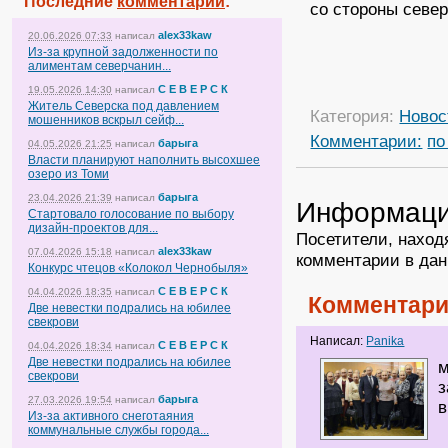
Последние
комментарии
:
со стороны север
alex33kaw
20.06.2026 07:33
написал
Из-за крупной задолженности по
алиментам северчанин...
С Е В Е Р С К
19.05.2026 14:30
написал
Житель Северска под давлением
Категория:
Новос
мошенников вскрыл сейф...
Комментарии:
по
барыга
04.05.2026 21:25
написал
Власти планируют наполнить высохшее
озеро из Томи
барыга
23.04.2026 21:39
написал
Информац
Стартовало голосование по выбору
дизайн-проектов для...
Посетители, наход
alex33kaw
07.04.2026 15:18
написал
комментарии в дан
Конкурс чтецов «Колокол Чернобыля»
С Е В Е Р С К
04.04.2026 18:35
написал
Комментари
Две невестки подрались на юбилее
свекрови
Написал:
Panika
С Е В Е Р С К
04.04.2026 18:34
написал
Две невестки подрались на юбилее
м
свекрови
з
барыга
27.03.2026 19:54
написал
в
Из-за активного снеготаяния
коммунальные службы города...