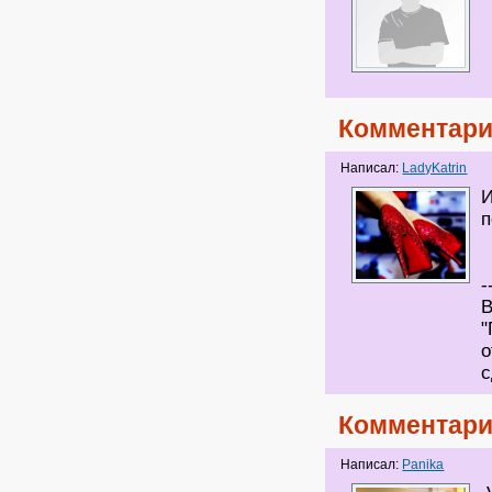
Комментари
Написал:
LadyKatrin
И
п
-
В
"
о
с
Комментари
Написал:
Panika