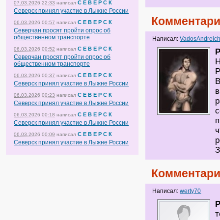
С Е В Е Р С К
07.03.2026 22:33
написал
Северск принял участие в Лыжне России
Комментари
С Е В Е Р С К
06.03.2026 00:57
написал
Северчан просят пройти опрос об
общественном транспорте
Написал:
VadosAndreic
С Е В Е Р С К
06.03.2026 00:52
написал
P
Северчан просят пройти опрос об
Н
общественном транспорте
Р
С Е В Е Р С К
06.03.2026 00:37
написал
В
Северск принял участие в Лыжне России
в
С Е В Е Р С К
06.03.2026 00:23
написал
р
Северск принял участие в Лыжне России
с
С Е В Е Р С К
06.03.2026 00:18
написал
п
Северск принял участие в Лыжне России
ч
С Е В Е Р С К
06.03.2026 00:09
написал
р
Северск принял участие в Лыжне России
З
Комментари
Написал:
werty70
P
т