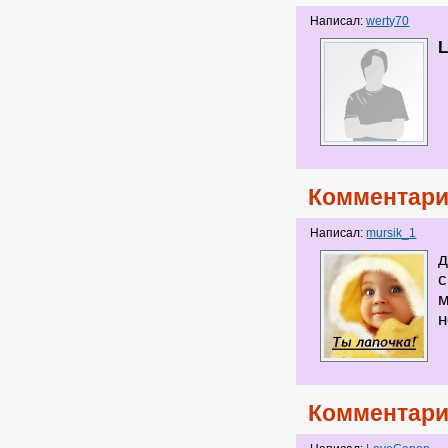
Написал:
werty70
Комментари
Написал:
mursik_1
д
с
м
н
Комментари