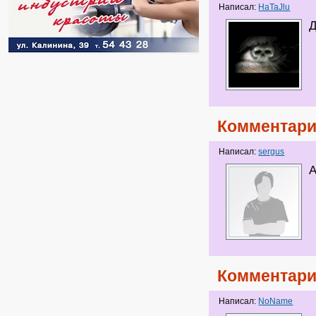
Написал:
HaTaJlu
Д
Комментари
Написал:
sergus
А
Комментари
Написал:
NoName