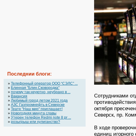
Последнии блоги:
»
Телефонный оператор OOO “СЭЛС” ...
»
Блинная "Блин.Сковородка"
»
почему так неуютно, неубрано в ...
Сотрудниками от
»
Вакансия
»
Любимый город летом 2021 года
противодействия
»
АЗС Газпромнефть в Северске
октября пресечен
»
Театр "Наш мир" приглашает!
»
Новогодняя минута славы
Северск, пр. Ком
»
Утерен телефон Redmi note 8 pr ...
»
розыгрыш или хулиганство?
В ходе провероч
единиц игорного