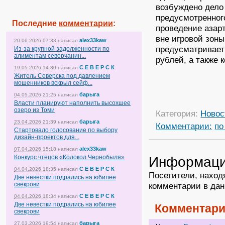
возбуждено дело
предусмотренного
Последние
комментарии
:
проведение азар
вне игровой зоны
alex33kaw
20.06.2026 07:33
написал
предусматривает
Из-за крупной задолженности по
алиментам северчанин...
рублей, а также 
С Е В Е Р С К
19.05.2026 14:30
написал
Житель Северска под давлением
мошенников вскрыл сейф...
барыга
04.05.2026 21:25
написал
Власти планируют наполнить высохшее
озеро из Томи
Категория:
Новос
барыга
23.04.2026 21:39
написал
Комментарии:
по
Стартовало голосование по выбору
дизайн-проектов для...
alex33kaw
07.04.2026 15:18
написал
Конкурс чтецов «Колокол Чернобыля»
Информац
С Е В Е Р С К
04.04.2026 18:35
написал
Посетители, наход
Две невестки подрались на юбилее
свекрови
комментарии в дан
С Е В Е Р С К
04.04.2026 18:34
написал
Две невестки подрались на юбилее
Комментари
свекрови
барыга
27.03.2026 19:54
написал