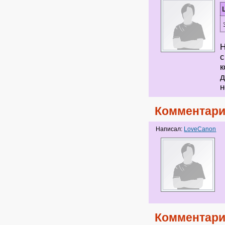
Н
с
к
д
н
Комментари
Написал:
LoveCanon
Комментари