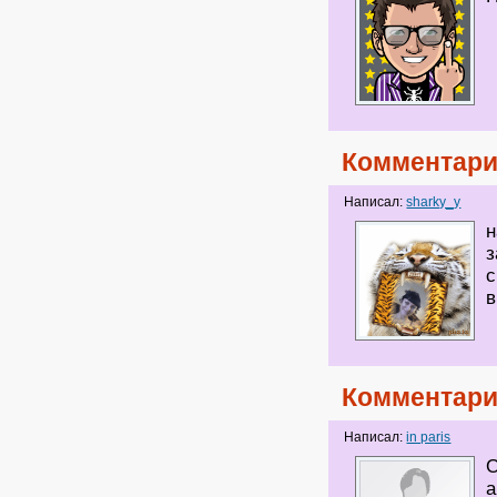
Комментари
Написал:
sharky_y
н
з
с
в
Комментари
Написал:
in paris
О
а