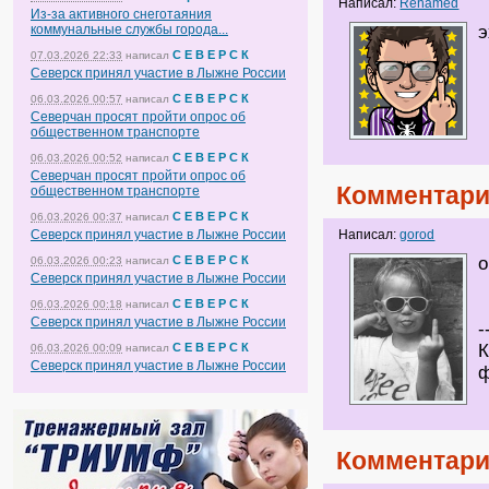
Написал:
Renamed
Из-за активного снеготаяния
коммунальные службы города...
э
С Е В Е Р С К
07.03.2026 22:33
написал
Северск принял участие в Лыжне России
С Е В Е Р С К
06.03.2026 00:57
написал
Северчан просят пройти опрос об
общественном транспорте
С Е В Е Р С К
06.03.2026 00:52
написал
Северчан просят пройти опрос об
Комментари
общественном транспорте
С Е В Е Р С К
06.03.2026 00:37
написал
Северск принял участие в Лыжне России
Написал:
gorod
С Е В Е Р С К
о
06.03.2026 00:23
написал
Северск принял участие в Лыжне России
С Е В Е Р С К
06.03.2026 00:18
написал
Северск принял участие в Лыжне России
-
С Е В Е Р С К
К
06.03.2026 00:09
написал
Северск принял участие в Лыжне России
ф
Комментари