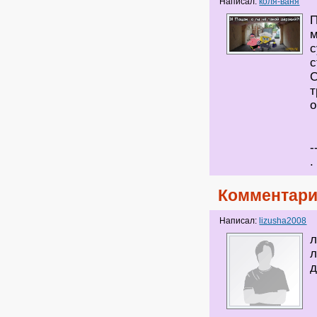
Написал:
коля-ваня
П
м
с
с
С
т
о
-
.
Комментари
Написал:
lizusha2008
л
л
д