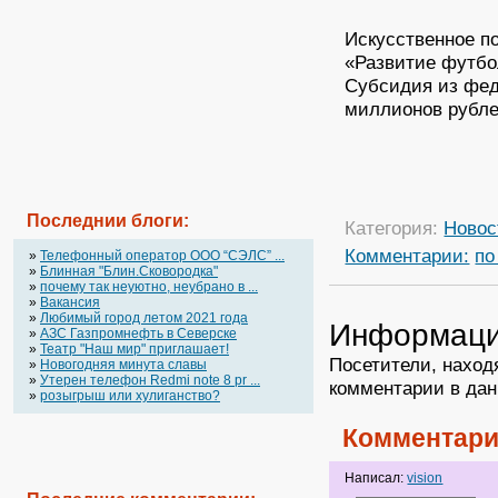
Искусственное п
«Развитие футбо
Субсидия из фед
миллионов рубле
Последнии блоги:
Категория:
Новос
Комментарии:
по
»
Телефонный оператор OOO “СЭЛС” ...
»
Блинная "Блин.Сковородка"
»
почему так неуютно, неубрано в ...
»
Вакансия
»
Любимый город летом 2021 года
Информац
»
АЗС Газпромнефть в Северске
»
Театр "Наш мир" приглашает!
Посетители, наход
»
Новогодняя минута славы
»
Утерен телефон Redmi note 8 pr ...
комментарии в дан
»
розыгрыш или хулиганство?
Комментари
Написал:
vision