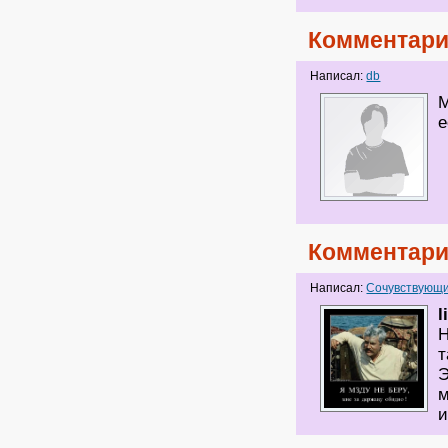
Комментари
Написал:
db
М
е
Комментари
Написал:
Сочувствующи
l
Н
т
Э
м
и