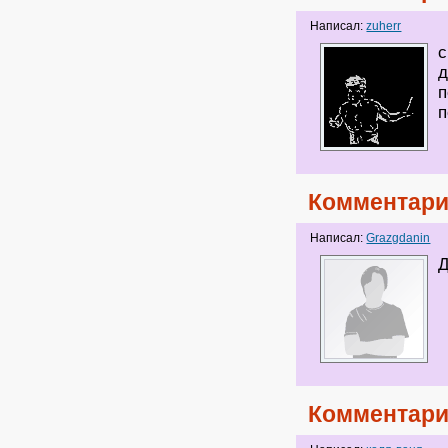
Написал:
zuherr
с
д
п
п
Комментари
Написал:
Grazgdanin
Д
Комментари