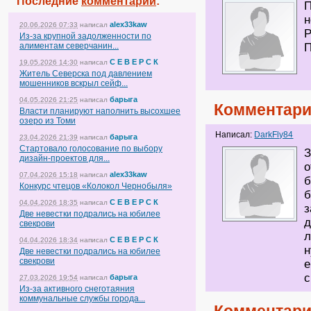
Последние
комментарии
:
П
н
alex33kaw
20.06.2026 07:33
написал
Р
Из-за крупной задолженности по
алиментам северчанин...
П
С Е В Е Р С К
19.05.2026 14:30
написал
Житель Северска под давлением
мошенников вскрыл сейф...
барыга
04.05.2026 21:25
написал
Комментари
Власти планируют наполнить высохшее
озеро из Томи
Написал:
DarkFly84
барыга
23.04.2026 21:39
написал
Стартовало голосование по выбору
З
дизайн-проектов для...
о
alex33kaw
07.04.2026 15:18
написал
б
Конкурс чтецов «Колокол Чернобыля»
б
С Е В Е Р С К
04.04.2026 18:35
написал
з
Две невестки подрались на юбилее
д
свекрови
л
С Е В Е Р С К
04.04.2026 18:34
написал
н
Две невестки подрались на юбилее
свекрови
е
с
барыга
27.03.2026 19:54
написал
Из-за активного снеготаяния
коммунальные службы города...