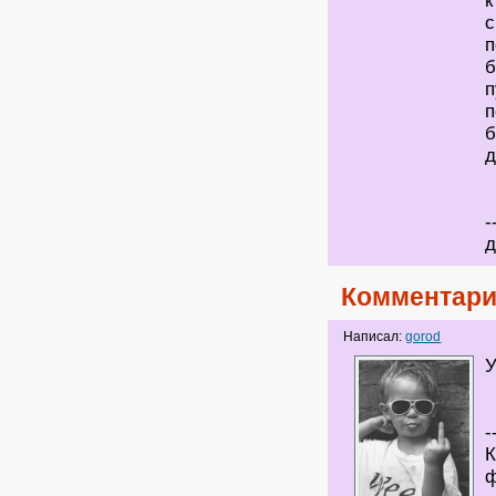
к
с
п
б
п
п
б
д
-
д
Комментари
Написал:
gorod
У
-
К
ф