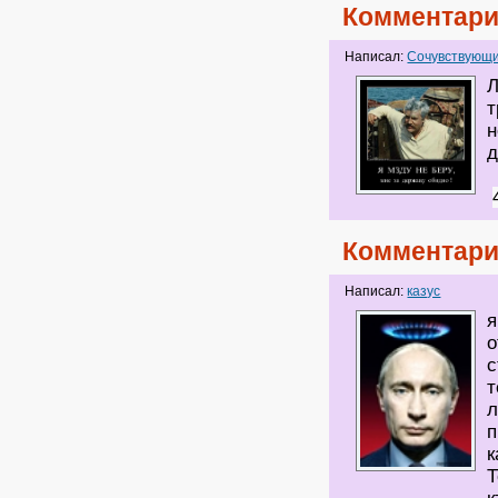
Комментари
Написал:
Сочувствующи
Л
т
н
д
Комментари
Написал:
казус
я
о
с
т
л
п
к
Т