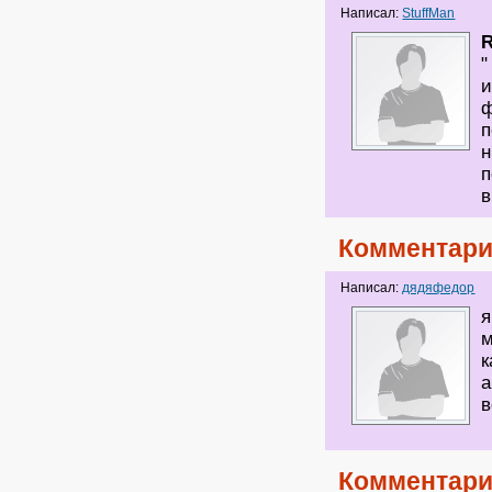
Написал:
StuffMan
"
и
ф
п
н
п
в
Комментари
Написал:
дядяфедор
я
м
к
а
в
Комментари