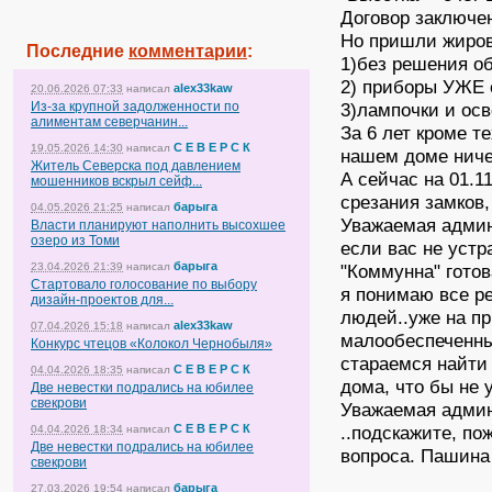
Договор заключен
Но пришли жиров
Последние
комментарии
:
1)без решения о
2) приборы УЖЕ с
alex33kaw
20.06.2026 07:33
написал
Из-за крупной задолженности по
3)лампочки и осв
алиментам северчанин...
За 6 лет кроме т
С Е В Е Р С К
19.05.2026 14:30
написал
нашем доме ниче
Житель Северска под давлением
А сейчас на 01.1
мошенников вскрыл сейф...
срезания замков, 
барыга
04.05.2026 21:25
написал
Уважаемая админ
Власти планируют наполнить высохшее
озеро из Томи
если вас не устр
барыга
23.04.2026 21:39
написал
"Коммунна" готов
Стартовало голосование по выбору
я понимаю все ре
дизайн-проектов для...
людей..уже на пр
alex33kaw
07.04.2026 15:18
написал
малообеспеченны
Конкурс чтецов «Колокол Чернобыля»
стараемся найти
С Е В Е Р С К
04.04.2026 18:35
написал
дома, что бы не
Две невестки подрались на юбилее
свекрови
Уважаемая админ
С Е В Е Р С К
..подскажите, по
04.04.2026 18:34
написал
Две невестки подрались на юбилее
вопроса. Пашина
свекрови
барыга
27.03.2026 19:54
написал