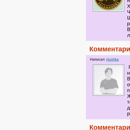
н
Х
Ч
Щ
р
В
л
Комментари
Написал:
plushka
П
н
В
о
п
Ж
т
д
р
Комментари