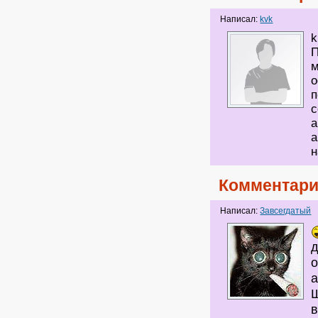
Написал:
kvk
k
П
м
о
п
с
а
а
н
Комментари
Написал:
Завсегдатый
д
о
а
Щ
в