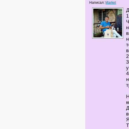
Написал:
Markel
Д
1
Ч
н
в
н
т
в
2
3
у
4
н
т
Н
к
Д
в
Я
Т