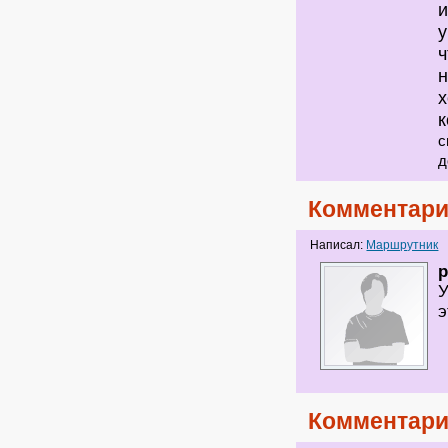
и
у
ч
н
х
к
с
д
Комментари
Написал:
Маршрутник
p
У
э
Комментари