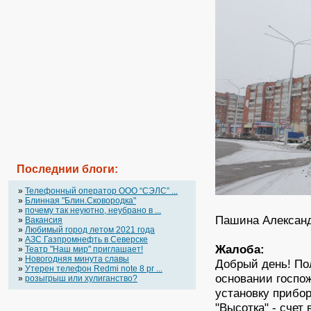
Последнии блоги:
»
Телефонный оператор OOO “СЭЛС” ...
»
Блинная "Блин.Сковородка"
»
почему так неуютно, неубрано в ...
Пашина Александ
»
Вакансия
»
Любимый город летом 2021 года
»
АЗС Газпромнефть в Северске
Жалоба:
»
Театр "Наш мир" приглашает!
»
Новогодняя минута славы
Добрый день! Пол
»
Утерен телефон Redmi note 8 pr ...
основании госпо
»
розыгрыш или хулиганство?
установку прибор
"Высотка" - счет