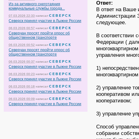
Ответ:
Из-за активного снеготаяния
коммунальные службы города...
В ответ на Ваше
Администрации З
С Е В Е Р С К
07.03.2026 22:33
написал
Северск принял участие в Лыжне России
следующее.
С Е В Е Р С К
06.03.2026 00:57
написал
Северчан просят пройти опрос об
В соответствии с
общественном транспорте
Федерации ( дал
С Е В Е Р С К
06.03.2026 00:52
написал
многоквартирном
Северчан просят пройти опрос об
управления мног
общественном транспорте
С Е В Е Р С К
06.03.2026 00:37
написал
Северск принял участие в Лыжне России
1) непосредстве
многоквартирном
С Е В Е Р С К
06.03.2026 00:23
написал
Северск принял участие в Лыжне России
С Е В Е Р С К
2) управление т
06.03.2026 00:18
написал
Северск принял участие в Лыжне России
кооперативом ил
С Е В Е Р С К
06.03.2026 00:09
написал
кооперативом;
Северск принял участие в Лыжне России
3) управление у
Способ управлен
собрании собств