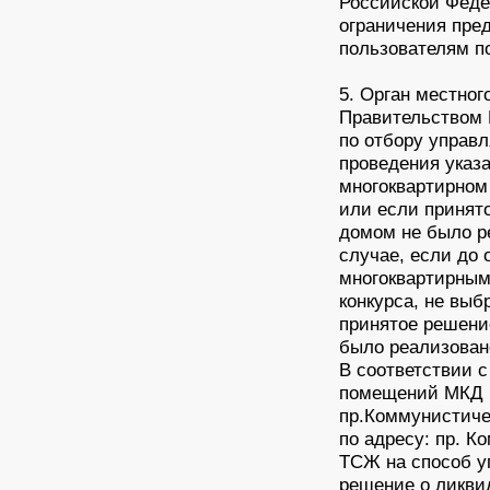
Российской Феде
ограничения пре
пользователям п
5. Орган местног
Правительством 
по отбору управл
проведения указ
многоквартирном
или если принят
домом не было р
случае, если до 
многоквартирным
конкурса, не вы
принятое решени
было реализован
В соответствии 
помещений МКД п
пр.Коммунистичес
по адресу: пр. К
ТСЖ на способ у
решение о ликви