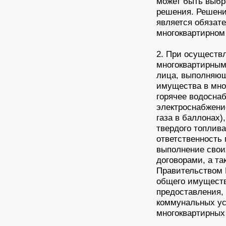
может быть выбр
решения. Решени
является обязат
многоквартирном
2. При осуществ
многоквартирным
лица, выполняющ
имущества в мно
горячее водосна
электроснабжение
газа в баллонах)
твердого топлива
ответственность
выполнение свои
договорами, а та
Правительством 
общего имуществ
предоставления,
коммунальных ус
многоквартирных