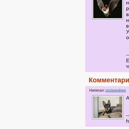
н
р
в
н
в
У
о
-
Е
ч
Комментари
Написал:
uncleandrew
А
-
h