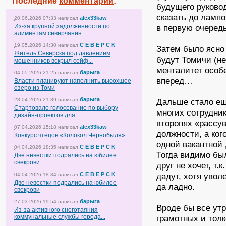
Последние
комментарии
:
будущего руково
сказать до лампо
alex33kaw
20.06.2026 07:33
написал
Из-за крупной задолженности по
в первую очере
алиментам северчанин...
С Е В Е Р С К
19.05.2026 14:30
написал
Затем было ясно
Житель Северска под давлением
будут Томичи (не
мошенников вскрыл сейф...
менталитет особе
барыга
04.05.2026 21:25
написал
вперед…
Власти планируют наполнить высохшее
озеро из Томи
барыга
23.04.2026 21:39
написал
Дальше стало ещ
Стартовало голосование по выбору
многих сотрудник
дизайн-проектов для...
второпях «рассув
alex33kaw
07.04.2026 15:18
написал
должности, а ког
Конкурс чтецов «Колокол Чернобыля»
одной вакантной 
С Е В Е Р С К
04.04.2026 18:35
написал
Тогда видимо был
Две невестки подрались на юбилее
свекрови
друг не хочет, т.
С Е В Е Р С К
дадут, хотя увол
04.04.2026 18:34
написал
Две невестки подрались на юбилее
да ладно.
свекрови
барыга
27.03.2026 19:54
написал
Вроде бы все утр
Из-за активного снеготаяния
коммунальные службы города...
грамотных и толк