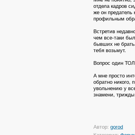
отдела кадров си
же он предатель 
профильным обр
Встретив недавно
чем все-таки был
бывших не брать 
тебя возьмут.
Вопрос один Т
А мне просто инт
обратно никого, 
увольнению у все
знамени, трижды 
Автор:
gorod