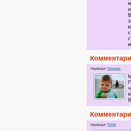
м
н
з
в
с
с
м
Комментари
Написал:
Oblogka
М
П
ч
и
Комментари
Написал:
TANK