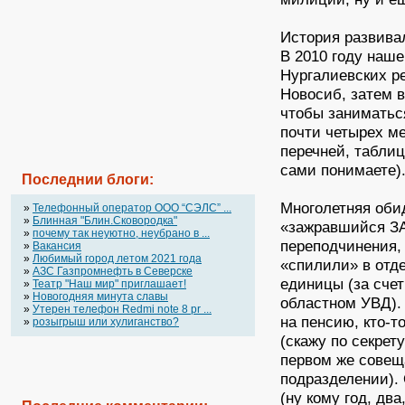
История развивал
В 2010 году наш
Нургалиевских р
Новосиб, затем в
чтобы заниматься
почти четырех м
перечней, табли
сами понимаете)
Последнии блоги:
Многолетняя обид
»
Телефонный оператор OOO “СЭЛС” ...
»
Блинная "Блин.Сковородка"
«зажравшийся ЗА
»
почему так неуютно, неубрано в ...
переподчинения,
»
Вакансия
»
Любимый город летом 2021 года
«спилили» в отде
»
АЗС Газпромнефть в Северске
единицы (за счет
»
Театр "Наш мир" приглашает!
»
Новогодняя минута славы
областном УВД). 
»
Утерен телефон Redmi note 8 pr ...
на пенсию, кто-т
»
розыгрыш или хулиганство?
(скажу по секрет
первом же совещ
подразделении).
(ну кому год, дв