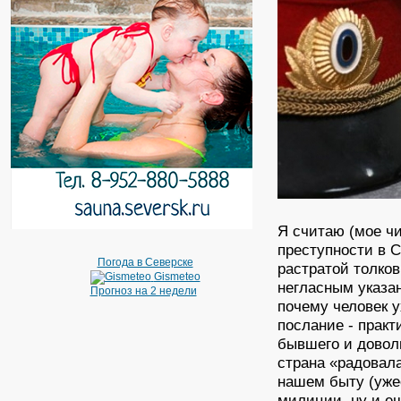
Я считаю (мое ч
преступности в С
Погода в Северске
растратой толко
Gismeteo
негласным указа
Прогноз на 2 недели
почему человек ух
послание - практ
бывшего и довол
страна «радовал
нашем быту (уже
милиции, ну и е