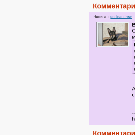
Комментари
Написал:
uncleandrew
О
м
А
с
-
h
Комментари