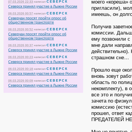
моего «кореша» о
С Е В Е Р С К
07.03.2026 22:33
написал
Северск принял участие в Лыжне России
пригласили), мол
имеешь, он долго
С Е В Е Р С К
06.03.2026 00:57
написал
Северчан просят пройти опрос об
общественном транспорте
Получив заветно
С Е В Е Р С К
06.03.2026 00:52
написал
комиссии. Дальше
Северчан просят пройти опрос об
ему позвонили с 
общественном транспорте
мне дали направ
С Е В Е Р С К
06.03.2026 00:37
написал
Северск принял участие в Лыжне России
действительно). 
страшном сне…
С Е В Е Р С К
06.03.2026 00:23
написал
Северск принял участие в Лыжне России
С Е В Е Р С К
Прошло еще окол
06.03.2026 00:18
написал
Северск принял участие в Лыжне России
вновь зовут рабо
С Е В Е Р С К
06.03.2026 00:09
написал
область по полиц
Северск принял участие в Лыжне России
некомплекту), в 
все это и получ
зачета по физкул
комиссию (естест
прошел, ответ ка
ПРЕДАТЕЛЕЙ НЕ
Мне не понятно, 