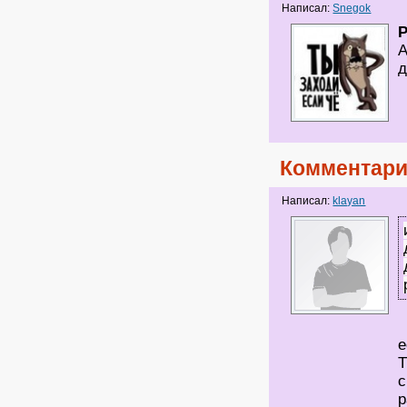
Написал:
Snegok
А
д
Комментари
Написал:
klayan
е
Т
с
р