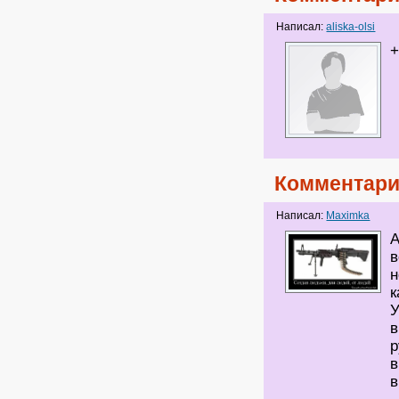
Написал:
aliska-olsi
+
Комментари
Написал:
Maximka
А
в
н
к
У
в
р
в
в