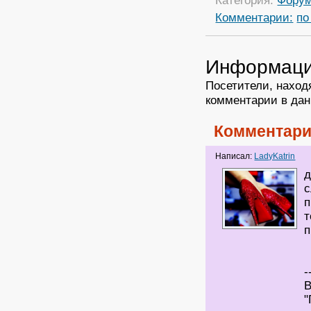
Категория:
Фору
Комментарии:
по
Информац
Посетители, наход
комментарии в дан
Комментари
Написал:
LadyKatrin
д
с
п
т
п
-
В
"