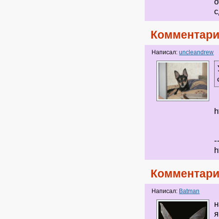
о
с
Комментари
Написал:
uncleandrew
h
-
h
Комментари
Написал:
Batman
н
я