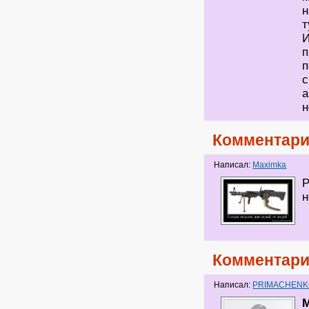
н
т
И
п
п
а
н
Комментари
Написал:
Maximka
Р
н
Комментари
Написал:
PRIMACHEN
M