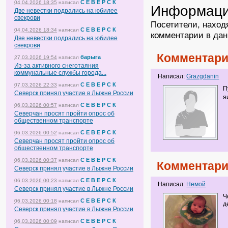
С Е В Е Р С К
04.04.2026 18:35
написал
Информац
Две невестки подрались на юбилее
свекрови
Посетители, наход
С Е В Е Р С К
04.04.2026 18:34
написал
комментарии в дан
Две невестки подрались на юбилее
свекрови
Комментари
барыга
27.03.2026 19:54
написал
Из-за активного снеготаяния
коммунальные службы города...
Написал:
Grazgdanin
С Е В Е Р С К
07.03.2026 22:33
написал
П
Северск принял участие в Лыжне России
я
С Е В Е Р С К
06.03.2026 00:57
написал
Северчан просят пройти опрос об
общественном транспорте
С Е В Е Р С К
06.03.2026 00:52
написал
Северчан просят пройти опрос об
общественном транспорте
С Е В Е Р С К
06.03.2026 00:37
написал
Комментари
Северск принял участие в Лыжне России
С Е В Е Р С К
06.03.2026 00:23
написал
Написал:
Немой
Северск принял участие в Лыжне России
Ч
С Е В Е Р С К
06.03.2026 00:18
написал
д
Северск принял участие в Лыжне России
С Е В Е Р С К
06.03.2026 00:09
написал