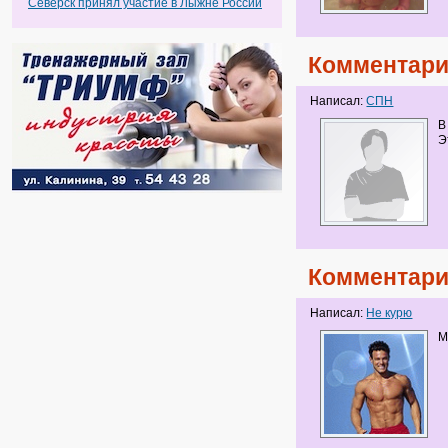
Северск принял участие в Лыжне России
Комментари
Написал:
СПН
В
Э
Комментари
Написал:
Не курю
М