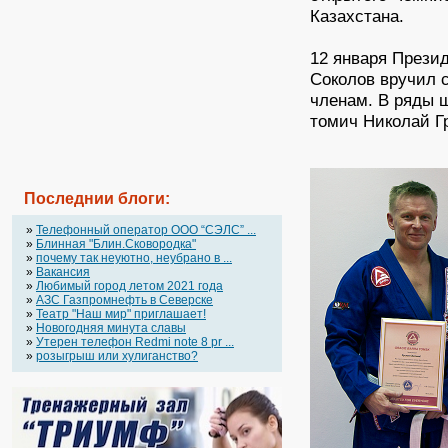
Казахстана.
12 января През
Соколов вручил 
членам. В ряды 
томич Николай Г
Последнии блоги:
»
Телефонный оператор OOO “СЭЛС” ...
»
Блинная "Блин.Сковородка"
»
почему так неуютно, неубрано в ...
»
Вакансия
»
Любимый город летом 2021 года
»
АЗС Газпромнефть в Северске
»
Театр "Наш мир" приглашает!
»
Новогодняя минута славы
»
Утерен телефон Redmi note 8 pr ...
»
розыгрыш или хулиганство?