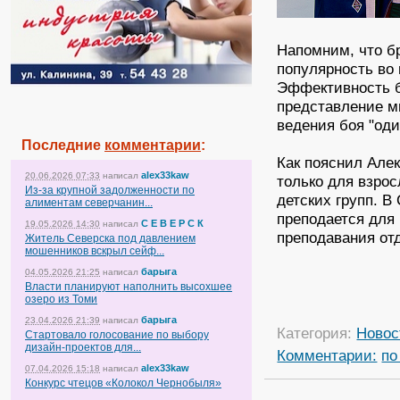
Напомним, что б
популярность во 
Эффективность 
представление мн
ведения боя "оди
Последние
комментарии
:
Как пояснил Алек
alex33kaw
20.06.2026 07:33
написал
только для взро
Из-за крупной задолженности по
детских групп. В
алиментам северчанин...
преподается для
С Е В Е Р С К
19.05.2026 14:30
написал
преподавания от
Житель Северска под давлением
мошенников вскрыл сейф...
барыга
04.05.2026 21:25
написал
Власти планируют наполнить высохшее
озеро из Томи
барыга
23.04.2026 21:39
написал
Категория:
Новос
Стартовало голосование по выбору
дизайн-проектов для...
Комментарии:
по
alex33kaw
07.04.2026 15:18
написал
Конкурс чтецов «Колокол Чернобыля»