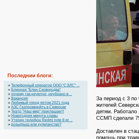
Последнии блоги:
»
Телефонный оператор OOO “СЭЛС” ...
»
Блинная "Блин.Сковородка"
»
почему так неуютно, неубрано в ...
За период с 3 п
»
Вакансия
»
Любимый город летом 2021 года
жителей Северск
»
АЗС Газпромнефть в Северске
детям. Работало 
»
Театр "Наш мир" приглашает!
»
Новогодняя минута славы
ССМП сделали 75
»
Утерен телефон Redmi note 8 pr ...
»
розыгрыш или хулиганство?
Доставлен в стац
помощь при трав