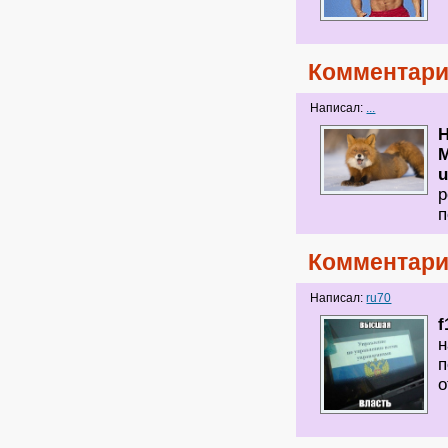
Комментари
Написал:
...
М
u
р
п
Комментари
Написал:
ru70
f
н
п
о