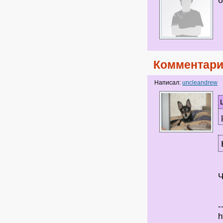
б
Комментари
Написал:
uncleandrew
Ч
-
h