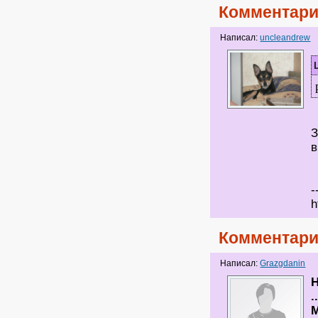
Комментари
Написал:
uncleandrew
З
в
-
h
Комментари
Написал:
Grazgdanin
.
М