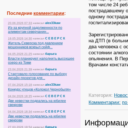
том числе 24 ре
пострадавшему о
Последние
комментарии
:
одному пострада
госпитализирова
alex33kaw
20.06.2026 07:33
написал
Из-за крупной задолженности по
алиментам северчанин...
Зарегистрирован
С Е В Е Р С К
19.05.2026 14:30
написал
на ДТП (в больн
Житель Северска под давлением
два человека с 
мошенников вскрыл сейф...
состоянии алкого
барыга
04.05.2026 21:25
написал
опьянения. В Пе
Власти планируют наполнить высохшее
озеро из Томи
Врачами констат
барыга
23.04.2026 21:39
написал
Стартовало голосование по выбору
дизайн-проектов для...
alex33kaw
07.04.2026 15:18
написал
Конкурс чтецов «Колокол Чернобыля»
Категория:
Новос
С Е В Е Р С К
04.04.2026 18:35
написал
Две невестки подрались на юбилее
Комментарии:
по
свекрови
С Е В Е Р С К
04.04.2026 18:34
написал
Две невестки подрались на юбилее
Информац
свекрови
барыга
27.03.2026 19:54
написал