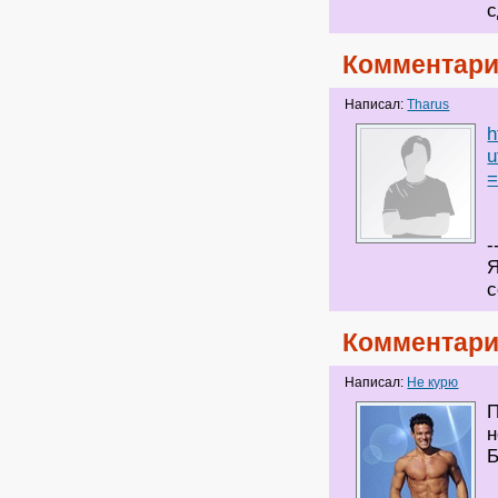
с
Комментари
Написал:
Tharus
h
u
=
-
Я
с
Комментари
Написал:
Не курю
П
н
Б