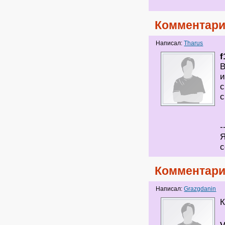
Комментари
Написал:
Tharus
f
В
и
с
с
-
Я
с
Комментари
Написал:
Grazgdanin
К