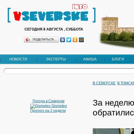
СЕГОДНЯ 8 АВГУСТА , СУББОТА
ПОДЕЛИТЬСЯ…
НОВОСТИ
ЭКСПЕРТЫ
АФИША
БЛОГИ
В СЕВЕРСКЕ
В ТОМСК
За неделю
Погода в Северске
Gismeteo
обратилис
Прогноз на 2 недели