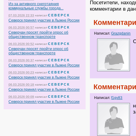
Посетители, наход
Из-за активного снеготаяния
комментарии в дан
коммунальные службы города...
С Е В Е Р С К
07.03.2026 22:33
написал
Северск принял участие в Лыжне России
Комментари
С Е В Е Р С К
06.03.2026 00:57
написал
Северчан просят пройти опрос об
Написал:
Grazgdanin
общественном транспорте
С
С Е В Е Р С К
06.03.2026 00:52
написал
Северчан просят пройти опрос об
общественном транспорте
С Е В Е Р С К
06.03.2026 00:37
написал
Северск принял участие в Лыжне России
С Е В Е Р С К
06.03.2026 00:23
написал
Северск принял участие в Лыжне России
С Е В Е Р С К
06.03.2026 00:18
написал
Комментари
Северск принял участие в Лыжне России
С Е В Е Р С К
06.03.2026 00:09
написал
Написал:
f1gv83
Северск принял участие в Лыжне России
н
з