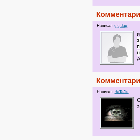
Комментари
Написал:
gigidag
и
з
п
н
А
Комментари
Написал:
HaTaJlu
С
э