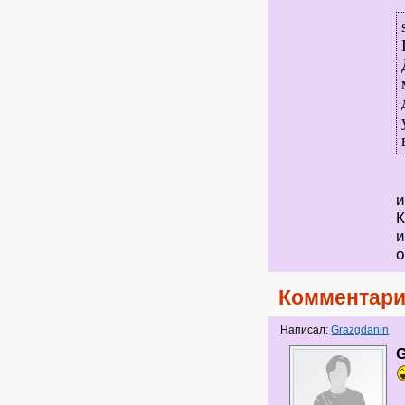
и
К
и
о
Комментари
Написал:
Grazgdanin
G