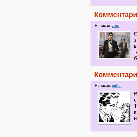
Комментари
Написал:
zero
G
з
в
н
б
Комментари
Написал:
mrhot
В
с
Т
к
и