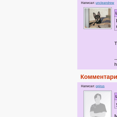
Написал:
uncleandrew
Т
-
h
Комментари
Написал:
opirus
М