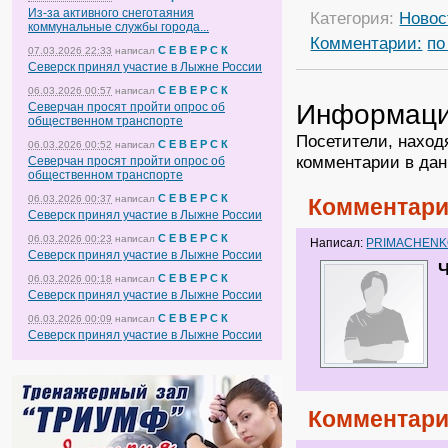
Из-за активного снеготаяния
Категория:
Новос
коммунальные службы города...
Комментарии:
по
С Е В Е Р С К
07.03.2026 22:33
написал
Северск принял участие в Лыжне России
С Е В Е Р С К
06.03.2026 00:57
написал
Информац
Северчан просят пройти опрос об
общественном транспорте
Посетители, наход
С Е В Е Р С К
06.03.2026 00:52
написал
комментарии в дан
Северчан просят пройти опрос об
общественном транспорте
С Е В Е Р С К
06.03.2026 00:37
написал
Комментари
Северск принял участие в Лыжне России
С Е В Е Р С К
06.03.2026 00:23
написал
Написал:
PRIMACHEN
Северск принял участие в Лыжне России
Ч
С Е В Е Р С К
06.03.2026 00:18
написал
Северск принял участие в Лыжне России
С Е В Е Р С К
06.03.2026 00:09
написал
Северск принял участие в Лыжне России
Комментари