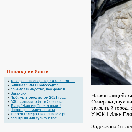
Последнии блоги:
»
Телефонный оператор OOO “СЭЛС” ...
»
Блинная "Блин.Сковородка"
»
почему так неуютно, неубрано в ...
»
Вакансия
Наркополицейски
»
Любимый город летом 2021 года
Северска двух н
»
АЗС Газпромнефть в Северске
»
Театр "Наш мир" приглашает!
закрытый город, 
»
Новогодняя минута славы
УФСКН Илья Пло
»
Утерен телефон Redmi note 8 pr ...
»
розыгрыш или хулиганство?
Задержана 55-лет