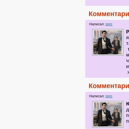
Комментари
Написал:
zero
я
т
т
м
ч
и
Комментари
Написал:
zero
д
п
п