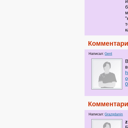
и
б
м
"
т
к
Комментари
Написал:
Gent
В
в
h
o
0
Комментари
Написал:
Grazgdanin
z
Б