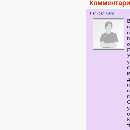
Комментари
Написал:
Gent
В
н
в
h
o
Р
У
у
с
к
д
н
в
п
С
у
о
К
"