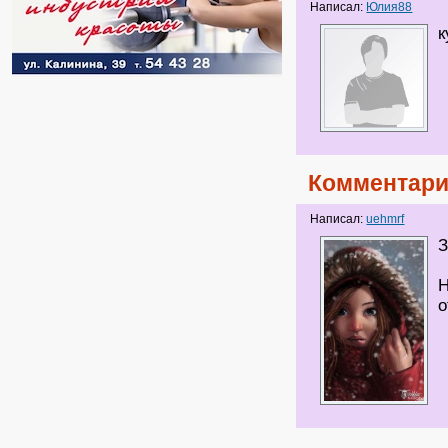
Написал:
Юлия88
к
Комментари
Написал:
uehmrf
З
Н
о