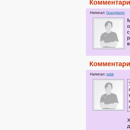
Комментари
Написал:
Grazgdanin
М
о
с
р
в
Комментари
Написал:
xabk
Х
д