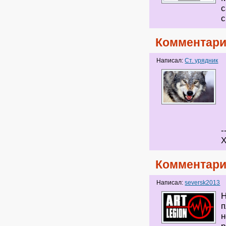
с
с
Комментари
Написал:
Ст. урядник
-
Х
Комментари
Написал:
seversk2013
Н
п
н