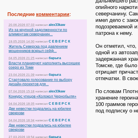
дальнейшего рас
опийного наркот
северчанину. Са
Последние
комментарии
:
имел дело с зако
alex33kaw
20.06.2026 07:33
написал
подозреваемой из
Из-за крупной задолженности по
патрона к нему.
алиментам северчанин...
С Е В Е Р С К
19.05.2026 14:30
написал
Он отметил, что,
Житель Северска под давлением
мошенников вскрыл сейф...
одной из автозап
задержанная хра
барыга
04.05.2026 21:25
написал
Власти планируют наполнить высохшее
Томске, где был
озеро из Томи
отрицает причаст
барыга
23.04.2026 21:39
написал
отпечатки. В сво
Стартовало голосование по выбору
дизайн-проектов для...
По словам Плотн
alex33kaw
07.04.2026 15:18
написал
Конкурс чтецов «Колокол Чернобыля»
хранение героина
100 граммов геро
С Е В Е Р С К
04.04.2026 18:35
написал
Две невестки подрались на юбилее
под подписку о н
свекрови
С Е В Е Р С К
04.04.2026 18:34
написал
Две невестки подрались на юбилее
свекрови
барыга
27.03.2026 19:54
написал