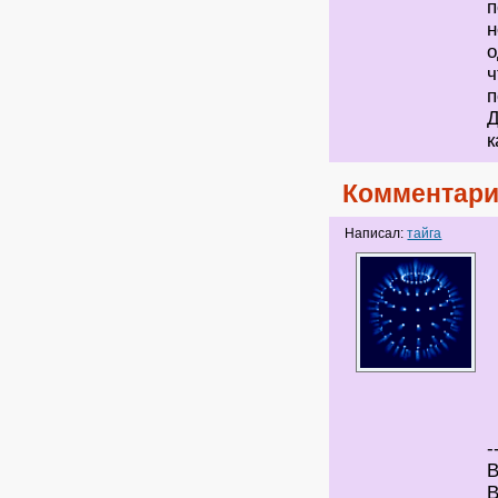
п
н
о
ч
п
Д
к
Комментари
Написал:
тайга
-
В
В