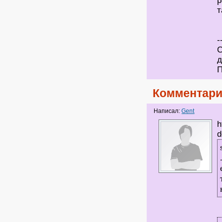
р
т
-
С
д
П
Комментари
Написал:
Gent
h
d