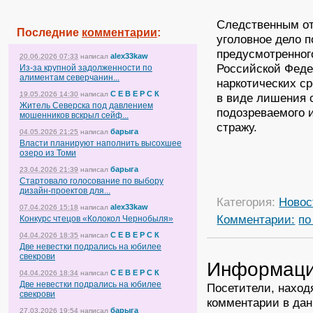
Следственным от
Последние
комментарии
:
уголовное дело п
предусмотренного
alex33kaw
20.06.2026 07:33
написал
Российской Феде
Из-за крупной задолженности по
алиментам северчанин...
наркотических ср
С Е В Е Р С К
19.05.2026 14:30
написал
в виде лишения с
Житель Северска под давлением
подозреваемого 
мошенников вскрыл сейф...
стражу.
барыга
04.05.2026 21:25
написал
Власти планируют наполнить высохшее
озеро из Томи
барыга
23.04.2026 21:39
написал
Стартовало голосование по выбору
дизайн-проектов для...
Категория:
Новос
alex33kaw
07.04.2026 15:18
написал
Комментарии:
по
Конкурс чтецов «Колокол Чернобыля»
С Е В Е Р С К
04.04.2026 18:35
написал
Две невестки подрались на юбилее
свекрови
Информац
С Е В Е Р С К
04.04.2026 18:34
написал
Две невестки подрались на юбилее
Посетители, наход
свекрови
комментарии в дан
барыга
27.03.2026 19:54
написал