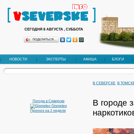
СЕГОДНЯ 8 АВГУСТА , СУББОТА
ПОДЕЛИТЬСЯ…
НОВОСТИ
ЭКСПЕРТЫ
АФИША
БЛОГИ
В СЕВЕРСКЕ
В ТОМСК
В городе 
Погода в Северске
Gismeteo
наркотико
Прогноз на 2 недели