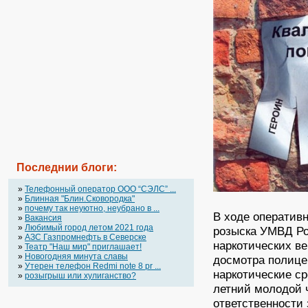
Последнии блоги:
»
Телефонный оператор OOO “СЭЛС” ...
»
Блинная "Блин.Сковородка"
»
почему так неуютно, неубрано в ...
В ходе оператив
»
Вакансия
»
Любимый город летом 2021 года
розыска УМВД Ро
»
АЗС Газпромнефть в Северске
наркотических в
»
Театр "Наш мир" приглашает!
»
Новогодняя минута славы
досмотра полице
»
Утерен телефон Redmi note 8 pr ...
наркотические с
»
розыгрыш или хулиганство?
летний молодой ч
ответственности 