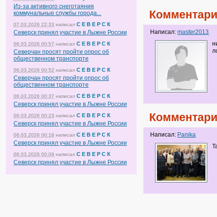
Из-за активного снеготаяния
Комментари
коммунальные службы города...
С Е В Е Р С К
07.03.2026 22:33
написал
Написал:
master2013
Северск принял участие в Лыжне России
н
С Е В Е Р С К
06.03.2026 00:57
написал
л
Северчан просят пройти опрос об
общественном транспорте
С Е В Е Р С К
06.03.2026 00:52
написал
Северчан просят пройти опрос об
общественном транспорте
С Е В Е Р С К
06.03.2026 00:37
написал
Северск принял участие в Лыжне России
Комментари
С Е В Е Р С К
06.03.2026 00:23
написал
Северск принял участие в Лыжне России
Написал:
Panika
С Е В Е Р С К
06.03.2026 00:18
написал
Северск принял участие в Лыжне России
Т
С Е В Е Р С К
06.03.2026 00:09
написал
Северск принял участие в Лыжне России