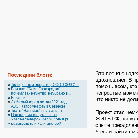
Эта песня о наде
Последнии блоги:
вдохновляет. В п
»
Телефонный оператор OOO “СЭЛС” ...
помочь всем, кт
»
Блинная "Блин.Сковородка"
непростые момен
»
почему так неуютно, неубрано в ...
»
Вакансия
что никто не дол
»
Любимый город летом 2021 года
»
АЗС Газпромнефть в Северске
»
Театр "Наш мир" приглашает!
Проект стал чем-
»
Новогодняя минута славы
ЖИТЬ.РФ, на кот
»
Утерен телефон Redmi note 8 pr ...
»
розыгрыш или хулиганство?
опыте преодолени
боль и найти смы