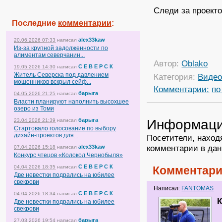
Следи за проект
Последние
комментарии
:
alex33kaw
20.06.2026 07:33
написал
Из-за крупной задолженности по
алиментам северчанин...
Автор:
Oblako
С Е В Е Р С К
19.05.2026 14:30
написал
Житель Северска под давлением
Категория:
Виде
мошенников вскрыл сейф...
Комментарии:
по
барыга
04.05.2026 21:25
написал
Власти планируют наполнить высохшее
озеро из Томи
Информац
барыга
23.04.2026 21:39
написал
Стартовало голосование по выбору
дизайн-проектов для...
Посетители, наход
комментарии в дан
alex33kaw
07.04.2026 15:18
написал
Конкурс чтецов «Колокол Чернобыля»
С Е В Е Р С К
04.04.2026 18:35
написал
Комментари
Две невестки подрались на юбилее
свекрови
Написал:
FANTOMAS
С Е В Е Р С К
04.04.2026 18:34
написал
К
Две невестки подрались на юбилее
свекрови
барыга
27.03.2026 19:54
написал