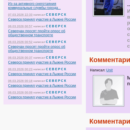
Из-за активного снеготаяния
-
коммунальные службы города...
И
С Е В Е Р С К
07.03.2026 22:33
написал
в
Северск принял участие в Лыжне России
р
С Е В Е Р С К
06.03.2026 00:57
написал
о
Северчан просят пройти опрос об
общественном транспорте
с
С Е В Е Р С К
06.03.2026 00:52
написал
Северчан просят пройти опрос об
общественном транспорте
С Е В Е Р С К
06.03.2026 00:37
написал
Комментари
Северск принял участие в Лыжне России
С Е В Е Р С К
06.03.2026 00:23
написал
Написал:
Unit
Северск принял участие в Лыжне России
М
С Е В Е Р С К
06.03.2026 00:18
написал
п
Северск принял участие в Лыжне России
С Е В Е Р С К
06.03.2026 00:09
написал
Северск принял участие в Лыжне России
Комментари