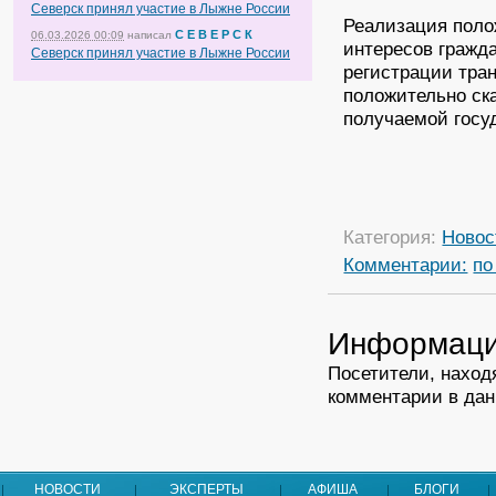
Северск принял участие в Лыжне России
Реализация поло
С Е В Е Р С К
06.03.2026 00:09
написал
интересов гражда
Северск принял участие в Лыжне России
регистрации тран
положительно ск
получаемой госу
Категория:
Новос
Комментарии:
по
Информац
Посетители, наход
комментарии в дан
НОВОСТИ
ЭКСПЕРТЫ
АФИША
БЛОГИ