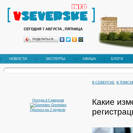
СЕГОДНЯ 7 АВГУСТА , ПЯТНИЦА
ПОДЕЛИТЬСЯ…
НОВОСТИ
ЭКСПЕРТЫ
АФИША
БЛОГИ
В СЕВЕРСКЕ
В ТОМСК
Какие изм
Погода в Северске
Gismeteo
регистрац
Прогноз на 2 недели