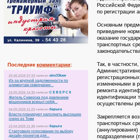
Российской Феде
по регистрации а
Основным предме
приведение норм
оказание государ
транспортных ср
законодательства
Так, в частности
Последние
комментарии
:
Административно
alex33kaw
20.06.2026 07:33
написал
регистрационных
Из-за крупной задолженности по
измененными в ре
алиментам северчанин...
ремонта иденти
С Е В Е Р С К
19.05.2026 14:30
написал
идентификации т
Житель Северска под давлением
мошенников вскрыл сейф...
осуществлены ре
барыга
04.05.2026 21:25
написал
Власти планируют наполнить высохшее
Закрепляется во
озеро из Томи
транспортных ср
барыга
23.04.2026 21:39
написал
(аннулирования)
Стартовало голосование по выбору
подразделении (
дизайн-проектов для...