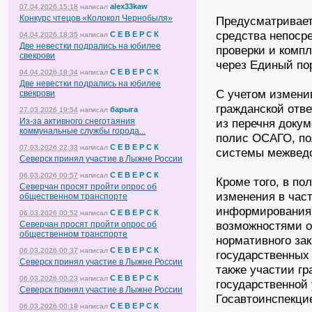
alex33kaw
07.04.2026 15:18
написал
Конкурс чтецов «Колокол Чернобыля»
Предусматривает
средства непосре
С Е В Е Р С К
04.04.2026 18:35
написал
Две невестки подрались на юбилее
проверки и компл
свекрови
через Единый по
С Е В Е Р С К
04.04.2026 18:34
написал
Две невестки подрались на юбилее
С учетом измени
свекрови
гражданской отве
барыга
27.03.2026 19:54
написал
Из-за активного снеготаяния
из перечня доку
коммунальные службы города...
полис ОСАГО, по
С Е В Е Р С К
07.03.2026 22:33
написал
системы межведо
Северск принял участие в Лыжне России
С Е В Е Р С К
06.03.2026 00:57
написал
Кроме того, в п
Северчан просят пройти опрос об
изменения в част
общественном транспорте
информирования
С Е В Е Р С К
06.03.2026 00:52
написал
возможностями о
Северчан просят пройти опрос об
общественном транспорте
нормативного за
С Е В Е Р С К
06.03.2026 00:37
написал
государственных 
Северск принял участие в Лыжне России
также участии гр
С Е В Е Р С К
06.03.2026 00:23
написал
государственной
Северск принял участие в Лыжне России
Госавтоинспекци
С Е В Е Р С К
06.03.2026 00:18
написал