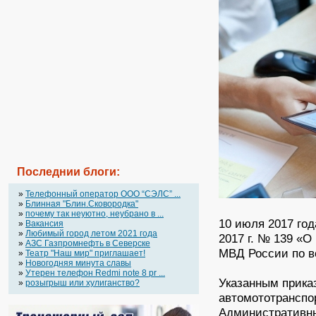
Последнии блоги:
»
Телефонный оператор OOO “СЭЛС” ...
»
Блинная "Блин.Сковородка"
»
почему так неуютно, неубрано в ...
10 июля 2017 год
»
Вакансия
»
Любимый город летом 2021 года
2017 г. № 139 «
»
АЗС Газпромнефть в Северске
МВД России по в
»
Театр "Наш мир" приглашает!
»
Новогодняя минута славы
»
Утерен телефон Redmi note 8 pr ...
Указанным прика
»
розыгрыш или хулиганство?
автомототранспо
Административны