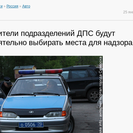
ти
»
Россия
»
Авто
25 я
ители подразделений ДПС будут
ятельно выбирать места для надзора