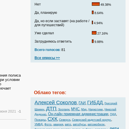
Нет
49.38%
Да, планирую
8.64%
Да, но если заставят (на работе /
4.94%
для путешествий)
Уже сделал
27.16%
Затрудняюсь ответить
9.88%
Всего голосов:
81
Все опросы >>
ения полиса
при условии
о
лючает
Облако тегов:
Алексей Соколов
ГИБДД
ГАИ
,
,
,
Григорий
ДТП
МЧС
,
,
,
,
,
,
Шамин
Зоопарк
Мэр
Наркотики
Николай
июня 2021
-1
Он-лайн приемная администрации
,
,
,
Диденко
ПДД
СХК
,
,
,
,
Пожары
Северск
Северский кадетский корпус
,
,
,
,
,
,
УМВД
Фото
авария
авто
автобусы
автомобили
дети