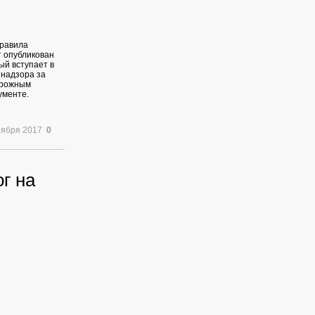
правила
т опубликован
ый вступает в
 надзора за
орожным
ументе.
тября 2017
0
г на