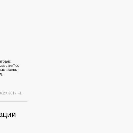
нтранс
звестия" со
ых ставок,
д,
тября 2017
-1
рации