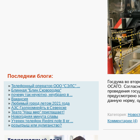
Последнии блоги:
Госдума во втор
»
Телефонный оператор OOO “СЭЛС” ...
ОСАГО.
Согласн
»
Блинная "Блин.Сковородка"
проведения госу
»
почему так неуютно, неубрано в ...
предусмотрено з
»
Вакансия
данную норму, о
»
Любимый город летом 2021 года
»
АЗС Газпромнефть в Северске
»
Театр "Наш мир" приглашает!
Категория:
Новос
»
Новогодняя минута славы
»
Утерен телефон Redmi note 8 pr ...
Комментарии (4)
»
розыгрыш или хулиганство?