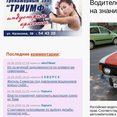
Водителе
на знан
Последние
комментарии
:
alex33kaw
20.06.2026 07:33
написал
Из-за крупной задолженности по алиментам
северчанин...
С Е В Е Р С К
19.05.2026 14:30
написал
Житель Северска под давлением мошенников
вскрыл сейф...
барыга
04.05.2026 21:25
написал
Власти планируют наполнить высохшее озеро
из Томи
барыга
23.04.2026 21:39
написал
Российских водит
Стартовало голосование по выбору дизайн-
прав. Соответств
проектов для...
автолюбителям и 