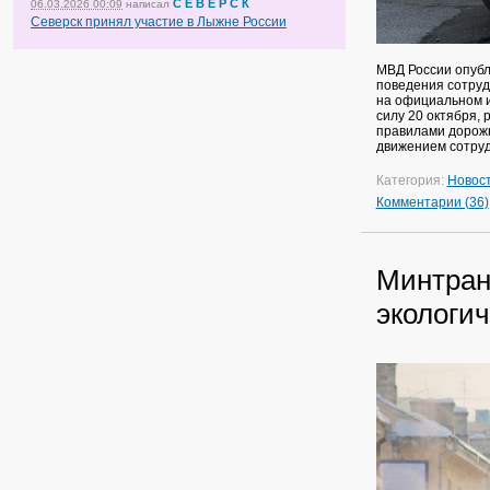
С Е В Е Р С К
06.03.2026 00:09
написал
Северск принял участие в Лыжне России
МВД России опубл
поведения сотруд
на официальном и
силу 20 октября,
правилами дорожн
движением сотруд
Категория:
Новос
Комментарии (36)
Минтран
экологи