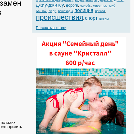
,
,
,
,
,
кзамен
бразильское джиу-джитсу
видео
выборы
депутаты
джиу-джитсу
дороги
,
,
,
,
жалобы
животные
клуб
в
полиция
,
,
,
,
,
Банзай
люди
пешеходы
прикол
происшествия
спорт
,
,
школы
Показать все теги
ительских
ожет грозить