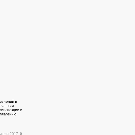
зменений в
казанным
оинспекции и
ставлению
 июля 2017
0