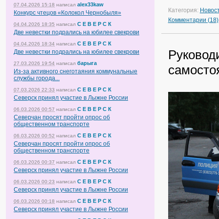
alex33kaw
07.04.2026 15:18
написал
Категория:
Новос
Конкурс чтецов «Колокол Чернобыля»
Комментарии (18)
С Е В Е Р С К
04.04.2026 18:35
написал
Две невестки подрались на юбилее свекрови
С Е В Е Р С К
04.04.2026 18:34
написал
Руковод
Две невестки подрались на юбилее свекрови
барыга
27.03.2026 19:54
написал
самосто
Из-за активного снеготаяния коммунальные
службы города...
С Е В Е Р С К
07.03.2026 22:33
написал
Северск принял участие в Лыжне России
С Е В Е Р С К
06.03.2026 00:57
написал
Северчан просят пройти опрос об
общественном транспорте
С Е В Е Р С К
06.03.2026 00:52
написал
Северчан просят пройти опрос об
общественном транспорте
С Е В Е Р С К
06.03.2026 00:37
написал
Северск принял участие в Лыжне России
С Е В Е Р С К
06.03.2026 00:23
написал
Северск принял участие в Лыжне России
С Е В Е Р С К
06.03.2026 00:18
написал
Северск принял участие в Лыжне России