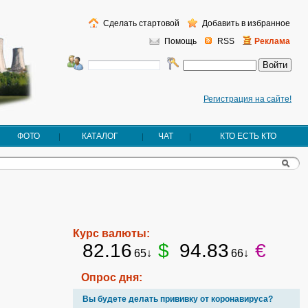
Сделать стартовой
Добавить в избранное
Помощь
RSS
Реклама
Регистрация на сайте!
ФОТО
КАТАЛОГ
ЧАТ
КТО ЕСТЬ КТО
Курс валюты:
82.16
$
94.83
€
65↓
66↓
Опрос дня:
Вы будете делать прививку от коронавируса?