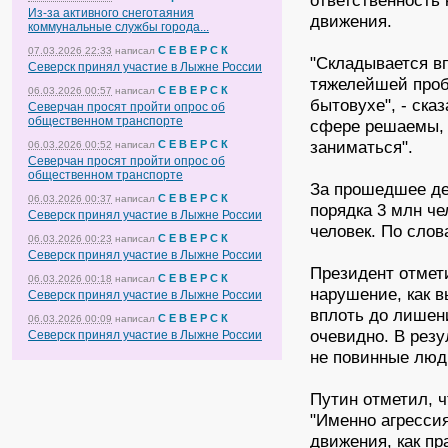
ответственность 
Из-за активного снеготаяния
движения.
коммунальные службы города...
С Е В Е Р С К
07.03.2026 22:33
написал
"Складывается вп
Северск принял участие в Лыжне России
тяжелейшей пробл
С Е В Е Р С К
06.03.2026 00:57
написал
бытовухе", - ска
Северчан просят пройти опрос об
общественном транспорте
сфере решаемы, 
заниматься".
С Е В Е Р С К
06.03.2026 00:52
написал
Северчан просят пройти опрос об
общественном транспорте
За прошедшее де
С Е В Е Р С К
06.03.2026 00:37
написал
порядка 3 млн че
Северск принял участие в Лыжне России
человек. По сло
С Е В Е Р С К
06.03.2026 00:23
написал
Северск принял участие в Лыжне России
Президент отмети
С Е В Е Р С К
06.03.2026 00:18
написал
нарушение, как в
Северск принял участие в Лыжне России
вплоть до лишен
С Е В Е Р С К
06.03.2026 00:09
написал
очевидно. В резу
Северск принял участие в Лыжне России
не повинные люди
Путин отметил, ч
"Именно агресси
движения, как п