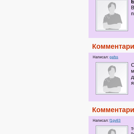
В
п
Комментари
Написал:
gafss
С
м
д
я
Комментари
Написал:
f1gv83
т