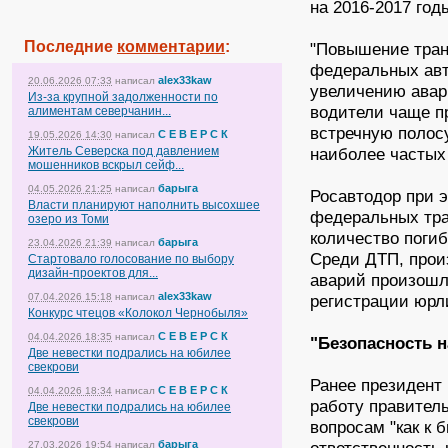
на 2016-2017 год
Последние
комментарии
:
"Повышение тран
федеральных авт
alex33kaw
20.06.2026 07:33
написал
увеличению авар
Из-за крупной задолженности по
водители чаще п
алиментам северчанин...
встречную полос
С Е В Е Р С К
19.05.2026 14:30
написал
Житель Северска под давлением
наиболее частых 
мошенников вскрыл сейф...
барыга
04.05.2026 21:25
написал
Росавтодор при э
Власти планируют наполнить высохшее
федеральных тра
озеро из Томи
количество поги
барыга
23.04.2026 21:39
написал
Среди ДТП, прои
Стартовало голосование по выбору
дизайн-проектов для...
аварий произошл
alex33kaw
07.04.2026 15:18
написал
регистрации юрл
Конкурс чтецов «Колокол Чернобыля»
С Е В Е Р С К
04.04.2026 18:35
написал
"Безопасность н
Две невестки подрались на юбилее
свекрови
Ранее президент
С Е В Е Р С К
04.04.2026 18:34
написал
работу правитель
Две невестки подрались на юбилее
свекрови
вопросам "как к 
барыга
27.03.2026 19:54
написал