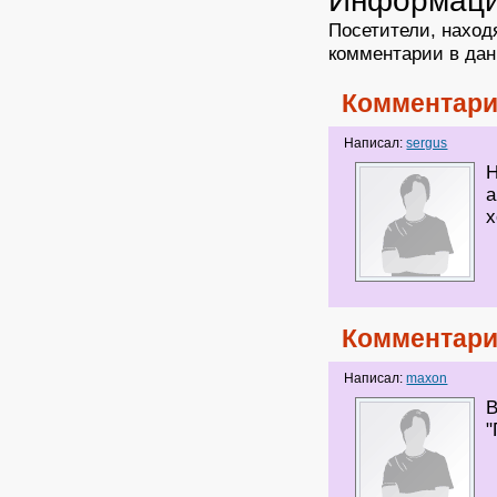
Информац
Посетители, наход
комментарии в дан
Комментари
Написал:
sergus
Н
а
х
Комментари
Написал:
maxon
В
"