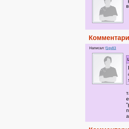
"
в
Комментари
Написал:
f1gv83
т
е
"
п
а