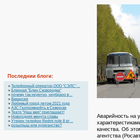
Последнии блоги:
»
Телефонный оператор OOO “СЭЛС” ...
»
Блинная "Блин.Сковородка"
»
почему так неуютно, неубрано в ...
»
Вакансия
»
Любимый город летом 2021 года
»
АЗС Газпромнефть в Северске
»
Театр "Наш мир" приглашает!
Аварийность на 
»
Новогодняя минута славы
»
Утерен телефон Redmi note 8 pr ...
характеристикам
»
розыгрыш или хулиганство?
качества. Об эт
агентства (Росав