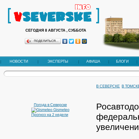
СЕГОДНЯ 8 АВГУСТА , СУББОТА
ПОДЕЛИТЬСЯ…
НОВОСТИ
ЭКСПЕРТЫ
АФИША
БЛОГИ
В СЕВЕРСКЕ
В ТОМСК
Росавтодо
Погода в Северске
Gismeteo
федеральн
Прогноз на 2 недели
увеличен