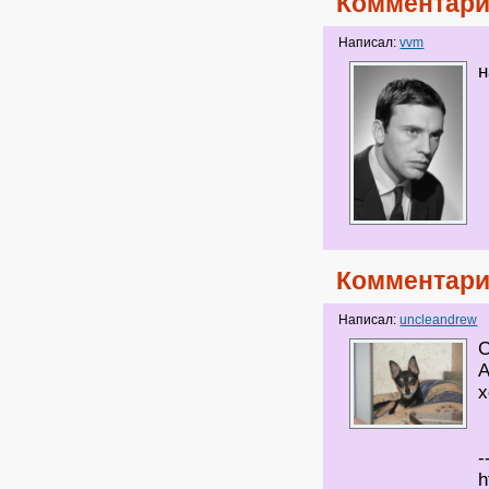
Комментари
Написал:
vvm
н
Комментари
Написал:
uncleandrew
С
А
х
-
h