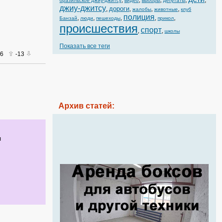
,
,
,
,
,
бразильское джиу-джитсу
видео
выборы
депутаты
джиу-джитсу
дороги
,
,
,
,
жалобы
животные
клуб
полиция
,
,
,
,
,
Банзай
люди
пешеходы
прикол
происшествия
спорт
,
,
школы
Показать все теги
16
-13
Архив статей:
л