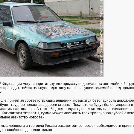
й Федерации могут запретить куплю-продажу подержанных автомобилей с ру
ся проводить обязательную подготовку машин, осуществляемой перед прода
х.
осле принятия соответствующих решений, повысится безопасность дорожног
 будет труднее попасть на дороги страны. Покупатели будут более уверены в
упаемых автомашин. А также бюджет получит дополнительные отчисления п
 Как считают эксперты, сумма может достигать трех триллионов рублей ежего
ьное агентство новостей.
мышленности и торговли России рассмотрит вопрос о необходимости принят
удет сообщено дополнительно.