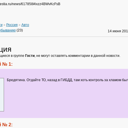
izvestia.ru/news/617858#ixzz4BWvKcFsB
ти
»
Россия
»
Авто
 убыванию
(23)
14 июня 20
ция
щиеся в группе
Гости
, не могут оставлять комментарии в данной новости.
 № 1:
Бредятина. Отдайте ТО, назад в ГИБДД, там хоть контроль за хламом бы
 № 2: