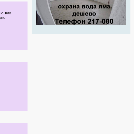
ю. Как
дно,