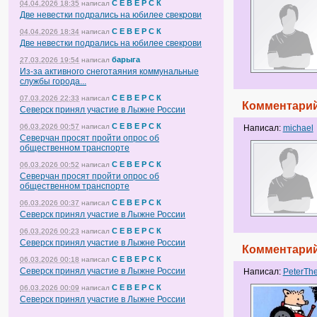
С Е В Е Р С К
04.04.2026 18:35
написал
Две невестки подрались на юбилее свекрови
С Е В Е Р С К
04.04.2026 18:34
написал
Две невестки подрались на юбилее свекрови
барыга
27.03.2026 19:54
написал
Из-за активного снеготаяния коммунальные
службы города...
С Е В Е Р С К
07.03.2026 22:33
написал
Комментарий
Северск принял участие в Лыжне России
С Е В Е Р С К
06.03.2026 00:57
написал
Написал:
michael
Северчан просят пройти опрос об
общественном транспорте
С Е В Е Р С К
06.03.2026 00:52
написал
Северчан просят пройти опрос об
общественном транспорте
С Е В Е Р С К
06.03.2026 00:37
написал
Северск принял участие в Лыжне России
С Е В Е Р С К
06.03.2026 00:23
написал
Северск принял участие в Лыжне России
Комментарий
С Е В Е Р С К
06.03.2026 00:18
написал
Северск принял участие в Лыжне России
Написал:
PeterTh
С Е В Е Р С К
06.03.2026 00:09
написал
Северск принял участие в Лыжне России