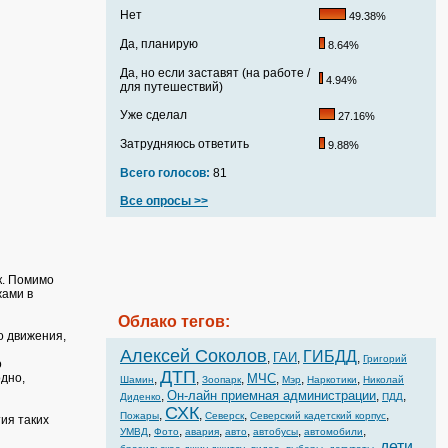
Нет
49.38%
Да, планирую
8.64%
Да, но если заставят (на работе /
4.94%
для путешествий)
Уже сделал
27.16%
Затрудняюсь ответить
9.88%
Всего голосов:
81
Все опросы >>
к. Помимо
жами в
Облако тегов:
о движения,
Алексей Соколов
ГИБДД
ГАИ
,
,
,
Григорий
о
ДТП
дно,
МЧС
,
,
,
,
,
,
Шамин
Зоопарк
Мэр
Наркотики
Николай
Он-лайн приемная администрации
,
,
,
Диденко
ПДД
СХК
,
,
,
,
Пожары
Северск
Северский кадетский корпус
ия таких
,
,
,
,
,
,
УМВД
Фото
авария
авто
автобусы
автомобили
дети