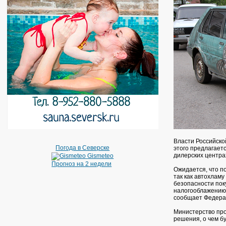
Власти Российско
Погода в Северске
этого предлагает
дилерских центра
Gismeteo
Прогноз на 2 недели
Ожидается, что п
так как автохламу
безопасности пок
налогооблажению.
сообщает Федерал
Министерство про
решения, о чем б