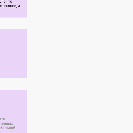
 То что
 органов, и
это
еленных
обальной