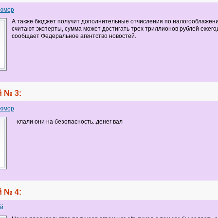
 юмор
А также бюджет получит дополнительные отчисления по налогооблажени
считают эксперты, сумма может достигать трех триллионов рублей ежего
сообщает Федеральное агентство новостей.
 № 3:
 юмор
клали они на безопасность..денег вал
 № 4:
й