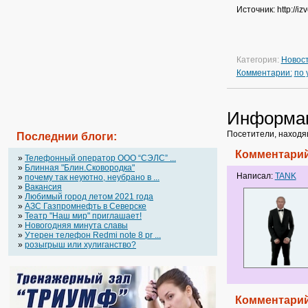
Источник: http://
Категория:
Новос
Комментарии:
по
Информа
Посетители, находя
Последнии блоги:
Комментарий
»
Телефонный оператор OOO “СЭЛС” ...
»
Блинная "Блин.Сковородка"
Написал:
TANK
»
почему так неуютно, неубрано в ...
»
Вакансия
»
Любимый город летом 2021 года
»
АЗС Газпромнефть в Северске
»
Театр "Наш мир" приглашает!
»
Новогодняя минута славы
»
Утерен телефон Redmi note 8 pr ...
»
розыгрыш или хулиганство?
Комментарий