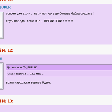
_BURLIK
совсем уже а...ли ... не знают как еще больше бабла содрать !
слуги народа , тоже мне ... ВРЕДИТЕЛИ !!!!!!!!!!!!!
 № 12:
й
Цитата: npocTo_BURLIK
слуги народа , тоже мне ...
враги народа,так вернее будет.
 № 13: