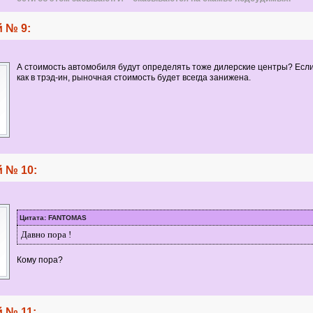
 № 9:
А стоимость автомобиля будут определять тоже дилерские центры? Если 
как в трэд-ин, рыночная стоимость будет всегда занижена.
 № 10:
Цитата: FANTOMAS
Давно пора !
Кому пора?
 № 11: