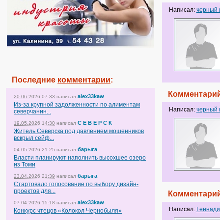
Написал:
черный
Последние
комментарии
:
Комментарий
alex33kaw
20.06.2026 07:33
написал
Из-за крупной задолженности по алиментам
Написал:
черный
северчанин...
С Е В Е Р С К
19.05.2026 14:30
написал
Житель Северска под давлением мошенников
вскрыл сейф...
барыга
04.05.2026 21:25
написал
Власти планируют наполнить высохшее озеро
из Томи
барыга
23.04.2026 21:39
написал
Стартовало голосование по выбору дизайн-
проектов для...
Комментарий
alex33kaw
07.04.2026 15:18
написал
Написал:
Геннади
Конкурс чтецов «Колокол Чернобыля»