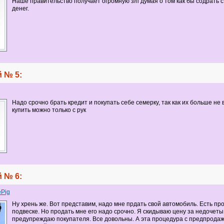
Наше правительство получает огромную з/п думая о том как бы содрать 
денег.
 № 5:
Надо срочно брать кредит и покупать себе семерку, так как их больше не
купить можно только с рук
 № 6:
ePig
Ну хрень же. Вот представим, надо мне прдать свой автомобиль. Есть пр
подвеске. Но продать мне его надо срочно. Я скидываю цену за недочеты,
предупреждаю покупателя. Все довольны. А эта процедура с предпрода