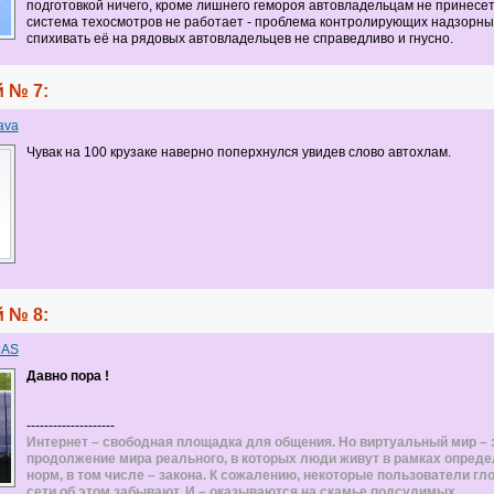
подготовкой ничего, кроме лишнего гемороя автовладельцам не принесет.
система техосмотров не работает - проблема контролирующих надзорных
спихивать её на рядовых автовладельцев не справедливо и гнусно.
 № 7:
ava
Чувак на 100 крузаке наверно поперхнулся увидев слово автохлам.
 № 8:
MAS
Давно пора !
--------------------
Интернет – свободная площадка для общения. Но виртуальный мир – 
продолжение мира реального, в которых люди живут в рамках опред
норм, в том числе – закона. К сожалению, некоторые пользователи гл
сети об этом забывают. И – оказываются на скамье подсудимых.