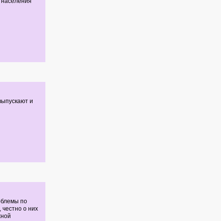
с населения
 выпускают и
облемы по
 честно о них
жной