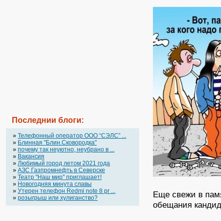
Последнии блоги:
»
Телефонный оператор OOO “СЭЛС” ...
»
Блинная "Блин.Сковородка"
»
почему так неуютно, неубрано в ...
»
Вакансия
»
Любимый город летом 2021 года
»
АЗС Газпромнефть в Северске
»
Театр "Наш мир" приглашает!
»
Новогодняя минута славы
»
Утерен телефон Redmi note 8 pr ...
Еще свежи в пам
»
розыгрыш или хулиганство?
обещания кандид