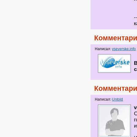
-
к
Комментари
Написал:
vseverske.info
В
с
Комментари
Написал:
Untold
v
С
г
и