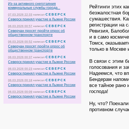
Из-за активного снеготаяния
Рейтинги этих ка
коммунальные службы города...
безжалостная бо
С Е В Е Р С К
07.03.2026 22:33
написал
сумашествия. Ка
Северск принял участие в Лыжне России
регистрации на с
С Е В Е Р С К
06.03.2026 00:57
написал
Ревизия, Балобо
Северчан просят пройти опрос об
общественном транспорте
и в само космиче
С Е В Е Р С К
06.03.2026 00:52
написал
Томск, оказывает
Северчан просят пройти опрос об
только в Москве 
общественном транспорте
С Е В Е Р С К
06.03.2026 00:37
написал
В связи с этим 
Северск принял участие в Лыжне России
голосования и з
С Е В Е Р С К
06.03.2026 00:23
написал
Надеемся, что в
Северск принял участие в Лыжне России
Бендерам напоми
С Е В Е Р С К
06.03.2026 00:18
написал
все тайное рано 
Северск принял участие в Лыжне России
господа!
С Е В Е Р С К
06.03.2026 00:09
написал
Северск принял участие в Лыжне России
Ну, что? Поехали
противном случа