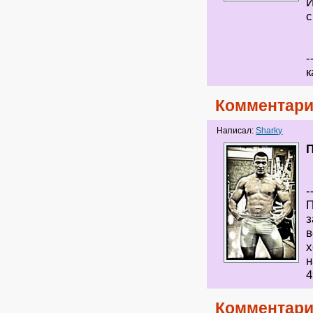
И
с
-
к
Комментари
Написал:
Sharky
-
П
з
в
х
н
4
Комментари