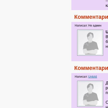
-
к
Комментари
Написал: Не админ
U
В
б
н
Комментари
Написал:
Untold
Д
р
п
С
н