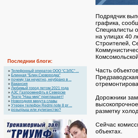
Подрядчик вып
графика, сооб
Специалисты о
на улицах 40 л
Строителей, С
Коммунистичес
Комсомольской
Последнии блоги:
Часть объектов
»
Телефонный оператор OOO “СЭЛС” ...
»
Блинная "Блин.Сковородка"
Предзаводская
»
почему так неуютно, неубрано в ...
отремонтирова
»
Вакансия
»
Любимый город летом 2021 года
»
АЗС Газпромнефть в Северске
Дорожники зам
»
Театр "Наш мир" приглашает!
»
Новогодняя минута славы
высокопрочное
»
Утерен телефон Redmi note 8 pr ...
»
розыгрыш или хулиганство?
разметку холо
Сейчас комисс
объектах.