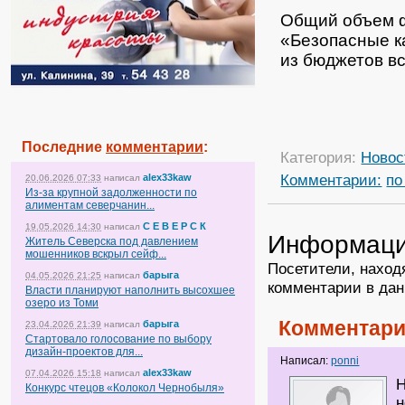
Общий объем ф
«Безопасные к
из бюджетов вс
Последние
комментарии
:
Категория:
Новос
Комментарии:
по
alex33kaw
20.06.2026 07:33
написал
Из-за крупной задолженности по
алиментам северчанин...
С Е В Е Р С К
19.05.2026 14:30
написал
Информац
Житель Северска под давлением
мошенников вскрыл сейф...
Посетители, наход
барыга
04.05.2026 21:25
написал
комментарии в дан
Власти планируют наполнить высохшее
озеро из Томи
Комментари
барыга
23.04.2026 21:39
написал
Стартовало голосование по выбору
дизайн-проектов для...
Написал:
ponni
alex33kaw
07.04.2026 15:18
написал
Н
Конкурс чтецов «Колокол Чернобыля»
н