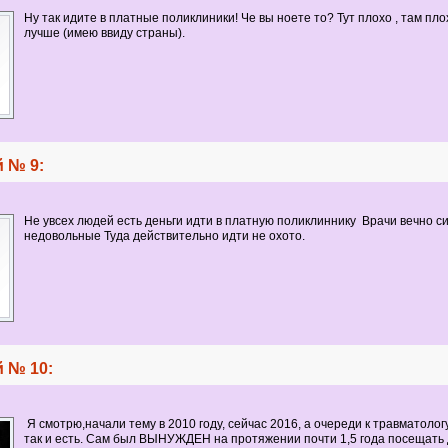
Ну так идите в платные поликлиники! Че вы ноете то? Тут плохо , там плох
лучше (имею ввиду страны).
 № 9:
Не увсех людей есть деньги идти в платную
поликлиннику Врачи вечно с
недовольные Туда действительно идти не охото.
 № 10:
Я смотрю,начали тему в 2010 году, сейчас 2016, а очереди к травматологу
так и есть. Сам был ВЫНУЖДЕН на протяжении почти 1,5 года посещать