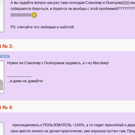
А вы задайте вопрос как раз таки господам Соколову и Осипцову)))))) ка
собераются бороться, и борятся ли вообще с этой проблемой????????
)))))))))))))))))
PS. считайте это любовью и заботой
 № 3:
атель
Нужно не Соколову с Осипцовым задавать, а г-ну Маслюку!
--------------------
...и даже не думайте!
 № 4:
присоединяюсь к ПОЛЬЗОВАТЕЛЬ +100%, а то сидит прихлебай и держ
свое кресло ничего не делая практически, уже корешок пустил там. Пр