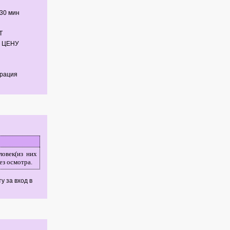
ч30 мин
Т
 ЦЕНУ
трация
ловек(из них
ез осмотра.
у за вход в