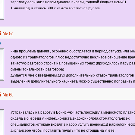
зарплату если как в новом диалоге писали, годовой бюджет цсмч81
1 миллиард и кажись 300 с чем-то миллионов рублей
 № 5:
к
н-да проблема давняя , особенно обостряется в период отпуска или бо
одного из травматологов. плюс недостаточно вежливое отношение вра
зачастую разговор строит на повышенных тонах (приходилось пару раз
смены тональности разговора)
думается мне с введением двух дополнительных ставок травматологов 
выделения дополнительного кабинета можно существенно поправить п
 № 6:
Устраивалась на работу в Воинскую часть.проходила медосмотр платно
сидела в очереди у инфекциониста,эндокринолога,стоматолога-всех
специалистов.которые входят в набор услуг у военных.В наркологическ
диспансере чтобы поставить печать,что не стоишь на учете: