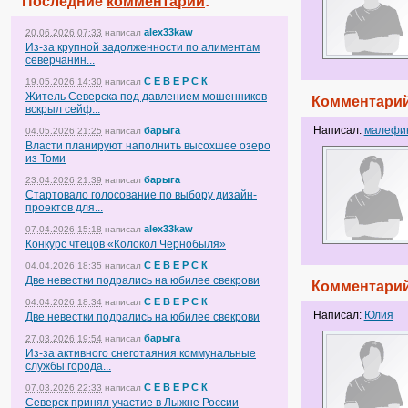
Последние
комментарии
:
alex33kaw
20.06.2026 07:33
написал
Из-за крупной задолженности по алиментам
северчанин...
С Е В Е Р С К
19.05.2026 14:30
написал
Житель Северска под давлением мошенников
Комментарий
вскрыл сейф...
Написал:
малефи
барыга
04.05.2026 21:25
написал
Власти планируют наполнить высохшее озеро
из Томи
барыга
23.04.2026 21:39
написал
Стартовало голосование по выбору дизайн-
проектов для...
alex33kaw
07.04.2026 15:18
написал
Конкурс чтецов «Колокол Чернобыля»
С Е В Е Р С К
04.04.2026 18:35
написал
Две невестки подрались на юбилее свекрови
Комментарий
С Е В Е Р С К
04.04.2026 18:34
написал
Написал:
Юлия
Две невестки подрались на юбилее свекрови
барыга
27.03.2026 19:54
написал
Из-за активного снеготаяния коммунальные
службы города...
С Е В Е Р С К
07.03.2026 22:33
написал
Северск принял участие в Лыжне России