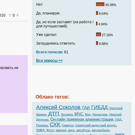
Нет
49.38%
Да, планирую
8.64%
2010
0
Да, но если заставят (на работе /
4.94%
для путешествий)
Уже сделал
27.16%
Затрудняюсь ответить
9.88%
Всего голосов:
81
Все опросы >>
ировать не
Облако тегов:
Алексей Соколов
ГИБДД
ГАИ
,
,
,
Григорий
ДТП
МЧС
,
,
,
,
,
,
Шамин
Зоопарк
Мэр
Наркотики
Николай
Он-лайн приемная администрации
,
,
,
Диденко
ПДД
СХК
,
,
,
,
Пожары
Северск
Северский кадетский корпус
,
,
,
,
,
,
УМВД
Фото
авария
авто
автобусы
автомобили
дети