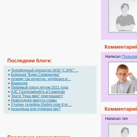
Комментарий
Написал:
Пользов
Последнии блоги:
»
Телефонный оператор OOO “СЭЛС” ...
»
Блинная "Блин.Сковородка"
»
почему так неуютно, неубрано в ...
»
Вакансия
»
Любимый город летом 2021 года
»
АЗС Газпромнефть в Северске
»
Театр "Наш мир" приглашает!
»
Новогодняя минута славы
»
Утерен телефон Redmi note 8 pr ...
Комментарий
»
розыгрыш или хулиганство?
Написал: ren