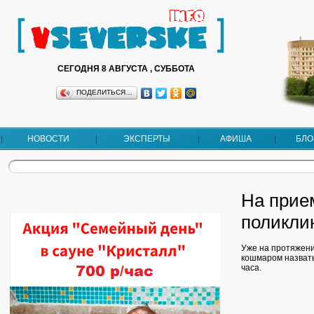
СЕГОДНЯ 8 АВГУСТА , СУББОТА
ПОДЕЛИТЬСЯ…
НОВОСТИ
ЭКСПЕРТЫ
АФИША
БЛО
На прием
поликли
Уже на протяжении
кошмаром назвать
часа.