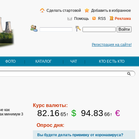
Сделать стартовой
Добавить в избранное
Помощь
RSS
Реклама
Регистрация на сайте!
ФОТО
КАТАЛОГ
ЧАТ
КТО ЕСТЬ КТО
Курс валюты:
че как
82.16
$
94.83
€
65↑
66↑
как минимум 3
Опрос дня:
Вы будете делать прививку от коронавируса?