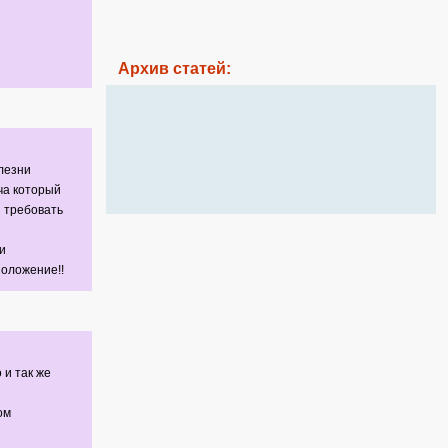
Архив статей:
лезни
ча который
 требовать
и
оложение!!
 и так же
ом