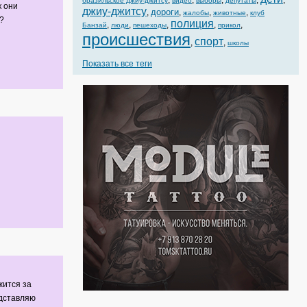
,
,
,
,
,
бразильское джиу-джитсу
видео
выборы
депутаты
к они
джиу-джитсу
дороги
,
,
,
,
жалобы
животные
клуб
?
полиция
,
,
,
,
,
Банзай
люди
пешеходы
прикол
происшествия
спорт
,
,
школы
Показать все теги
ится за
едставляю