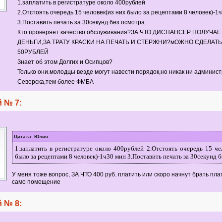
1.заплатить в регистратуре около 400рублей
2.Отстоять очередь 15 человек(из них было за рецептами 8 человек)-1
3.Поставить печать за 30секунд без осмотра.
Кто проверяет качество обслуживания?ЗА ЧТО ДИСПАНСЕР ПОЛУЧАЕ
ДЕНЬГИ,ЗА ТРАТУ КРАСКИ НА ПЕЧАТЬ И СТЕРЖНИ?мОЖНО СДЕЛАТЬ
50РУБЛЕЙ
Знает об этом Долгих и Осипцов?
Только они.молодцы везде могут навести порядок,но никак ни админис
Северска,тем более ФМБА
 № 7:
Цитата: Юлия
1.заплатить в регистратуре около 400рублей 2.Отстоять очередь 15 че
было за рецептами 8 человек)-1ч30 мин 3.Поставить печать за 30секунд б
У меня тоже вопрос, ЗА ЧТО 400 руб. платить или скоро начнут брать плат
само помещение
 № 8: