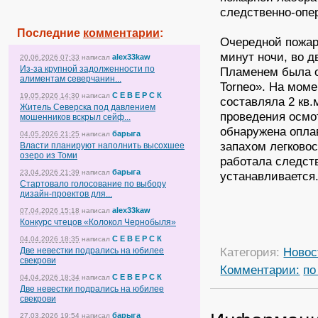
следственно-опе
Последние
комментарии
:
Очередной пожар
минут ночи, во д
alex33kaw
20.06.2026 07:33
написал
Из-за крупной задолженности по
Пламенем была о
алиментам северчанин...
Torneo». На мом
С Е В Е Р С К
19.05.2026 14:30
написал
составляла 2 кв.
Житель Северска под давлением
проведения осмо
мошенников вскрыл сейф...
обнаружена опла
барыга
04.05.2026 21:25
написал
запахом легково
Власти планируют наполнить высохшее
озеро из Томи
работала следст
барыга
23.04.2026 21:39
написал
устанавливается
Стартовало голосование по выбору
дизайн-проектов для...
alex33kaw
07.04.2026 15:18
написал
Конкурс чтецов «Колокол Чернобыля»
С Е В Е Р С К
04.04.2026 18:35
написал
Категория:
Новос
Две невестки подрались на юбилее
свекрови
Комментарии:
по
С Е В Е Р С К
04.04.2026 18:34
написал
Две невестки подрались на юбилее
свекрови
барыга
27.03.2026 19:54
написал