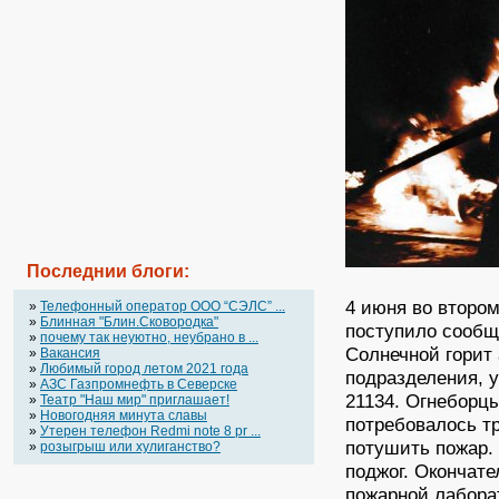
Последнии блоги:
4 июня во второ
»
Телефонный оператор OOO “СЭЛС” ...
»
Блинная "Блин.Сковородка"
поступило сообще
»
почему так неуютно, неубрано в ...
Солнечной горит
»
Вакансия
»
Любимый город летом 2021 года
подразделения, 
»
АЗС Газпромнефть в Северске
21134. Огнеборц
»
Театр "Наш мир" приглашает!
»
Новогодняя минута славы
потребовалось т
»
Утерен телефон Redmi note 8 pr ...
потушить пожар.
»
розыгрыш или хулиганство?
поджог. Окончат
пожарной лабора