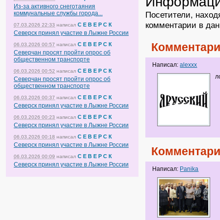
Информац
Из-за активного снеготаяния
коммунальные службы города...
Посетители, наход
комментарии в дан
С Е В Е Р С К
07.03.2026 22:33
написал
Северск принял участие в Лыжне России
Комментари
С Е В Е Р С К
06.03.2026 00:57
написал
Северчан просят пройти опрос об
общественном транспорте
Написал:
alexxx
С Е В Е Р С К
06.03.2026 00:52
написал
л
Северчан просят пройти опрос об
общественном транспорте
С Е В Е Р С К
06.03.2026 00:37
написал
Северск принял участие в Лыжне России
С Е В Е Р С К
06.03.2026 00:23
написал
Северск принял участие в Лыжне России
С Е В Е Р С К
06.03.2026 00:18
написал
Северск принял участие в Лыжне России
Комментари
С Е В Е Р С К
06.03.2026 00:09
написал
Северск принял участие в Лыжне России
Написал:
Panika