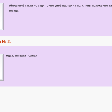
тёлка ничё такая но судя то что унеё партак на полспины похоже что т
звезда
 № 2:
мда клип вата полная