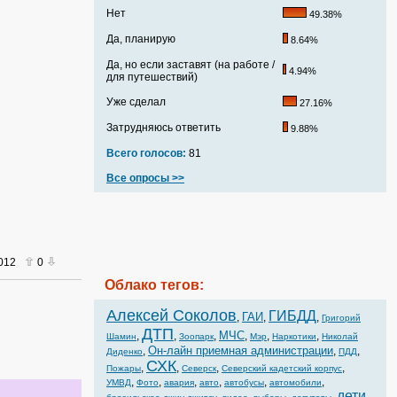
Нет
49.38%
Да, планирую
8.64%
Да, но если заставят (на работе /
4.94%
для путешествий)
Уже сделал
27.16%
Затрудняюсь ответить
9.88%
Всего голосов:
81
Все опросы >>
2012
0
Облако тегов:
Алексей Соколов
ГИБДД
ГАИ
,
,
,
Григорий
ДТП
МЧС
,
,
,
,
,
,
Шамин
Зоопарк
Мэр
Наркотики
Николай
Он-лайн приемная администрации
,
,
,
Диденко
ПДД
СХК
,
,
,
,
Пожары
Северск
Северский кадетский корпус
,
,
,
,
,
,
УМВД
Фото
авария
авто
автобусы
автомобили
дети