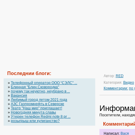
Последнии блоги:
Автор:
RED
Категория:
Видео
»
Телефонный оператор OOO “СЭЛС” ...
»
Блинная "Блин.Сковородка"
Комментарии:
по
»
почему так неуютно, неубрано в ...
»
Вакансия
»
Любимый город летом 2021 года
»
АЗС Газпромнефть в Северске
Информа
»
Театр "Наш мир" приглашает!
»
Новогодняя минута славы
Посетители, находя
»
Утерен телефон Redmi note 8 pr ...
»
розыгрыш или хулиганство?
Комментарий
Написал:
Вася