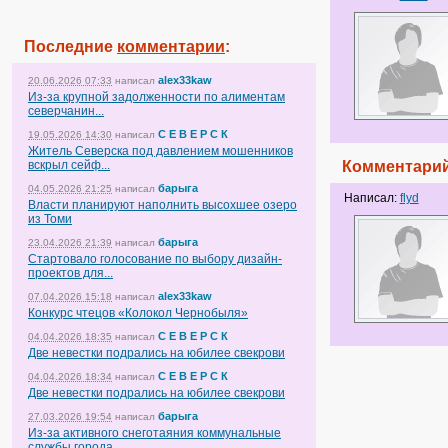
Последние
комментарии
:
alex33kaw
20.06.2026 07:33
написал
Из-за крупной задолженности по алиментам
северчанин...
С Е В Е Р С К
19.05.2026 14:30
написал
Житель Северска под давлением мошенников
вскрыл сейф...
Комментарий
барыга
04.05.2026 21:25
написал
Написал:
flyd
Власти планируют наполнить высохшее озеро
из Томи
барыга
23.04.2026 21:39
написал
Стартовало голосование по выбору дизайн-
проектов для...
alex33kaw
07.04.2026 15:18
написал
Конкурс чтецов «Колокол Чернобыля»
С Е В Е Р С К
04.04.2026 18:35
написал
Две невестки подрались на юбилее свекрови
С Е В Е Р С К
04.04.2026 18:34
написал
Две невестки подрались на юбилее свекрови
барыга
27.03.2026 19:54
написал
Из-за активного снеготаяния коммунальные
службы города...