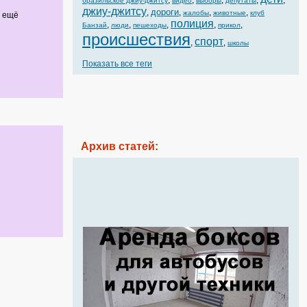
,
,
,
,
,
бразильское джиу-джитсу
видео
выборы
депутаты
джиу-джитсу
дороги
,
,
,
,
жалобы
животные
клуб
а ещё
полиция
,
,
,
,
,
Банзай
люди
пешеходы
прикол
происшествия
спорт
,
,
школы
Показать все теги
Архив статей: