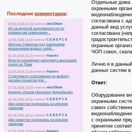
Отдельные дома 
охранными орган
Последние
комментарии
:
видеонаблюдения
согласована с а
alex33kaw
20.06.2026 07:33
написал
данный вид услуг
Из-за крупной задолженности по
согласована (нап
алиментам северчанин...
градостроительст
С Е В Е Р С К
19.05.2026 14:30
написал
Житель Северска под давлением
охранные органи
мошенников вскрыл сейф...
ЧОП сокол, скала
барыга
04.05.2026 21:25
написал
Власти планируют наполнить высохшее
Лично я в данны
озеро из Томи
данных систем в
барыга
23.04.2026 21:39
написал
Стартовало голосование по выбору
дизайн-проектов для...
Ответ:
alex33kaw
07.04.2026 15:18
написал
Конкурс чтецов «Колокол Чернобыля»
Оборудование вн
С Е В Е Р С К
04.04.2026 18:35
написал
охранными систе
Две невестки подрались на юбилее
самих собственн
свекрови
видеонаблюдения
С Е В Е Р С К
04.04.2026 18:34
написал
с охранными пре
Две невестки подрались на юбилее
свекрови
принятие соотве
барыга
27.03.2026 19:54
написал