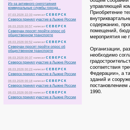
общем собрании 
Из-за активного снеготаяния
управляющей ко
коммунальные службы города...
Приобретение те
С Е В Е Р С К
07.03.2026 22:33
написал
внутриквартальны
Северск принял участие в Лыжне России
содержанию, про
С Е В Е Р С К
06.03.2026 00:57
написал
помещений, бюдж
Северчан просят пройти опрос об
общественном транспорте
мероприятия не 
С Е В Е Р С К
06.03.2026 00:52
написал
Северчан просят пройти опрос об
Организации, ра
общественном транспорте
необходимо согл
С Е В Е Р С К
06.03.2026 00:37
написал
градостроительс
Северск принял участие в Лыжне России
соответствия тр
С Е В Е Р С К
06.03.2026 00:23
написал
Федерации», а т
Северск принял участие в Лыжне России
зданий и сооруж
С Е В Е Р С К
06.03.2026 00:18
написал
постановлением 
Северск принял участие в Лыжне России
1990.
С Е В Е Р С К
06.03.2026 00:09
написал
Северск принял участие в Лыжне России