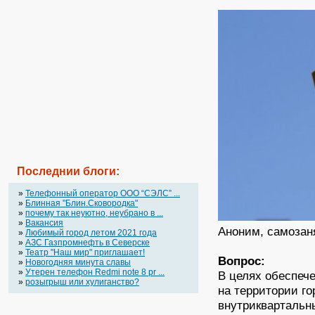
Последнии блоги:
»
Телефонный оператор OOO “СЭЛС” ...
»
Блинная "Блин.Сковородка"
»
почему так неуютно, неубрано в ...
»
Вакансия
Аноним, самозаня
»
Любимый город летом 2021 года
»
АЗС Газпромнефть в Северске
»
Театр "Наш мир" приглашает!
Вопрос:
»
Новогодняя минута славы
»
Утерен телефон Redmi note 8 pr ...
В целях обеспеч
»
розыгрыш или хулиганство?
на территории г
внутриквартальн