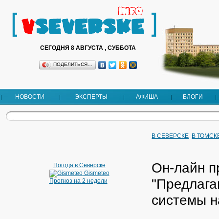
СЕГОДНЯ 8 АВГУСТА , СУББОТА
ПОДЕЛИТЬСЯ…
НОВОСТИ
ЭКСПЕРТЫ
АФИША
БЛОГИ
В СЕВЕРСКЕ
В ТОМСК
Он-лайн п
Погода в Северске
Gismeteo
"Предлага
Прогноз на 2 недели
системы н