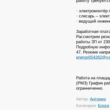
работу требуютс
· электромонтёр
· слесарь – элек
· ведущий инжене
Заработная плат
Рассмотрим резю
работы ЗП от 230
Подробную инфор
47. Резюме напра
energo554262@ya
Работа на плаща
(РМЗ) График ра
огранниченно.
Автор:
Антонио
Категория:
Блоги