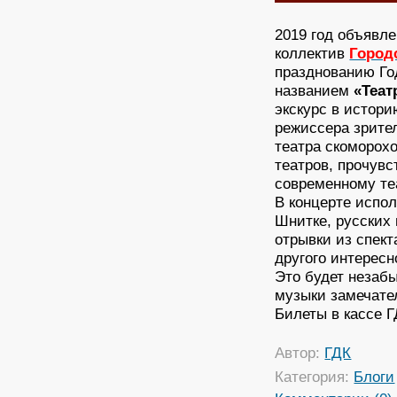
2019 год объявл
коллектив
Город
празднованию Год
названием
«Теат
экскурс в истори
режиссера зрител
театра скоморохо
театров, прочув
современному теа
В концерте испол
Шнитке, русских 
отрывки из спект
другого интерес
Это будет незаб
музыки замечател
Билеты в кассе Г
Автор:
ГДК
Категория:
Блоги