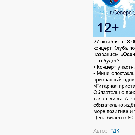
27 октября в 13:
концерт Клуба п
названием
«Осе
Что будет?
• Концерт участн
• Мини-спектакл
признанный одни
«Гитарная приста
Обязательно при
талантливы. А ещ
обязательно ждё
море позитива и
Цена билетов 80-
Автор:
ГДК