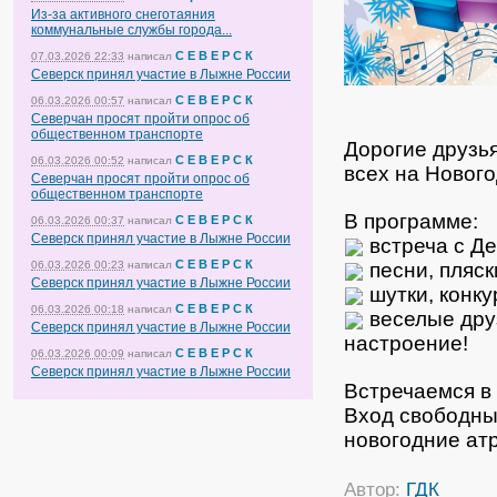
Из-за активного снеготаяния
коммунальные службы города...
С Е В Е Р С К
07.03.2026 22:33
написал
Северск принял участие в Лыжне России
С Е В Е Р С К
06.03.2026 00:57
написал
Северчан просят пройти опрос об
общественном транспорте
Дорогие друзь
С Е В Е Р С К
06.03.2026 00:52
написал
всех на Новог
Северчан просят пройти опрос об
общественном транспорте
В программе:
С Е В Е Р С К
06.03.2026 00:37
написал
Северск принял участие в Лыжне России
встреча с Д
С Е В Е Р С К
песни, пляск
06.03.2026 00:23
написал
Северск принял участие в Лыжне России
шутки, конку
С Е В Е Р С К
06.03.2026 00:18
написал
веселые дру
Северск принял участие в Лыжне России
настроение!
С Е В Е Р С К
06.03.2026 00:09
написал
Северск принял участие в Лыжне России
Встречаемся 
Вход свободны
новогодние ат
Автор:
ГДК