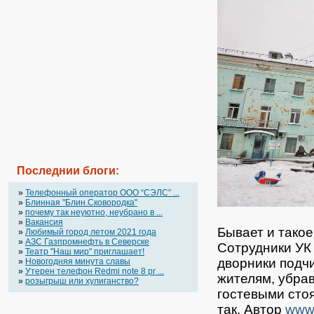
Последнии блоги:
»
Телефонный оператор OOO “СЭЛС” ...
»
Блинная "Блин.Сковородка"
»
почему так неуютно, неубрано в ...
»
Вакансия
Бывает и такое
»
Любимый город летом 2021 года
»
АЗС Газпромнефть в Северске
Сотрудники УК 
»
Театр "Наш мир" приглашает!
дворники подч
»
Новогодняя минута славы
»
Утерен телефон Redmi note 8 pr ...
жителям, убрав
»
розыгрыш или хулиганство?
гостевыми сто
так.
Автор
www.