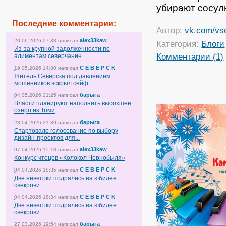
убирают сосул
Последние
комментарии
:
Автор:
vk.com/vs
alex33kaw
20.06.2026 07:33
написал
Категория:
Блоги
Из-за крупной задолженности по
Комментарии (1)
алиментам северчанин...
С Е В Е Р С К
19.05.2026 14:30
написал
Житель Северска под давлением
мошенников вскрыл сейф...
барыга
04.05.2026 21:25
написал
Власти планируют наполнить высохшее
озеро из Томи
барыга
23.04.2026 21:39
написал
Стартовало голосование по выбору
дизайн-проектов для...
alex33kaw
07.04.2026 15:18
написал
Конкурс чтецов «Колокол Чернобыля»
С Е В Е Р С К
04.04.2026 18:35
написал
Две невестки подрались на юбилее
свекрови
С Е В Е Р С К
04.04.2026 18:34
написал
Две невестки подрались на юбилее
свекрови
барыга
27.03.2026 19:54
написал