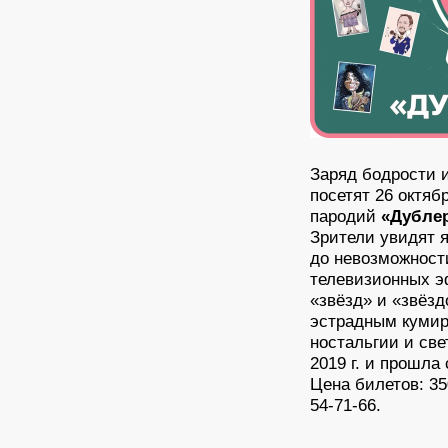
Заряд бодрости и
посетят 26 октяб
пародий
«Дубле
Зрители увидят 
до невозможност
телевизионных э
«звёзд» и «звёз
эстрадным кумир
ностальгии и св
2019 г. и прошла
Цена билетов: 350
54-71-66.