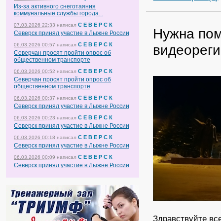
Из-за активного снеготаяния
коммунальные службы города...
С Е В Е Р С К
07.03.2026 22:33
написал
Нужна по
Северск принял участие в Лыжне России
С Е В Е Р С К
видеореги
06.03.2026 00:57
написал
Северчан просят пройти опрос об
общественном транспорте
С Е В Е Р С К
06.03.2026 00:52
написал
Северчан просят пройти опрос об
общественном транспорте
С Е В Е Р С К
06.03.2026 00:37
написал
Северск принял участие в Лыжне России
С Е В Е Р С К
06.03.2026 00:23
написал
Северск принял участие в Лыжне России
С Е В Е Р С К
06.03.2026 00:18
написал
Северск принял участие в Лыжне России
С Е В Е Р С К
06.03.2026 00:09
написал
Северск принял участие в Лыжне России
Здравствуйте вс