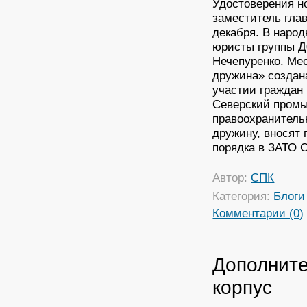
Удостоверения н
заместитель гла
декабря. В наро
юристы группы Д
Нечепуренко. Ме
дружина» создан
участии граждан 
Северский промы
правоохранитель
дружину, вносят
порядка в ЗАТО С
Автор:
СПК
Категория:
Блоги
Комментарии (0)
Дополните
корпус