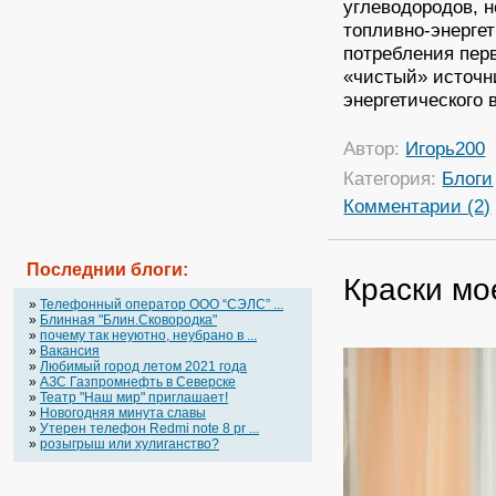
углеводородов, 
топливно-энерге
потребления пер
«чистый» источни
энергетического 
Автор:
Игорь200
Категория:
Блоги
Комментарии (2)
Последнии блоги:
Краски мо
»
Телефонный оператор OOO “СЭЛС” ...
»
Блинная "Блин.Сковородка"
»
почему так неуютно, неубрано в ...
»
Вакансия
»
Любимый город летом 2021 года
»
АЗС Газпромнефть в Северске
»
Театр "Наш мир" приглашает!
»
Новогодняя минута славы
»
Утерен телефон Redmi note 8 pr ...
»
розыгрыш или хулиганство?