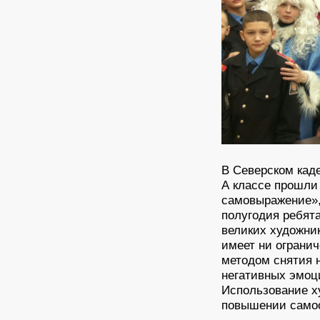
В Северском каде
А классе прошли
самовыражение»,
полугодия ребят
великих художник
имеет ни ограни
методом снятия 
негативных эмоц
Использование х
повышении самоо