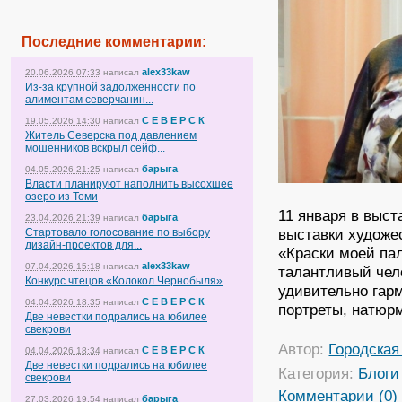
Последние
комментарии
:
alex33kaw
20.06.2026 07:33
написал
Из-за крупной задолженности по
алиментам северчанин...
С Е В Е Р С К
19.05.2026 14:30
написал
Житель Северска под давлением
мошенников вскрыл сейф...
барыга
04.05.2026 21:25
написал
Власти планируют наполнить высохшее
озеро из Томи
11 января в выс
барыга
23.04.2026 21:39
написал
выставки художе
Стартовало голосование по выбору
дизайн-проектов для...
«Краски моей па
alex33kaw
07.04.2026 15:18
написал
талантливый чел
Конкурс чтецов «Колокол Чернобыля»
удивительно гарм
С Е В Е Р С К
04.04.2026 18:35
написал
портреты, натюр
Две невестки подрались на юбилее
свекрови
Автор:
Городская
С Е В Е Р С К
04.04.2026 18:34
написал
Две невестки подрались на юбилее
Категория:
Блоги
свекрови
Комментарии (0)
барыга
27.03.2026 19:54
написал