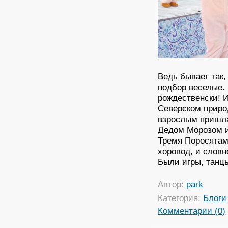
Ведь бывает так, 
подбор веселые. 
рождественски! И
Северском природ
взрослым пришла
Дедом Морозом и
Тремя Поросятами
хоровод, и словн
Были игры, танцы
Автор:
park
Категория:
Блоги
Комментарии (0)