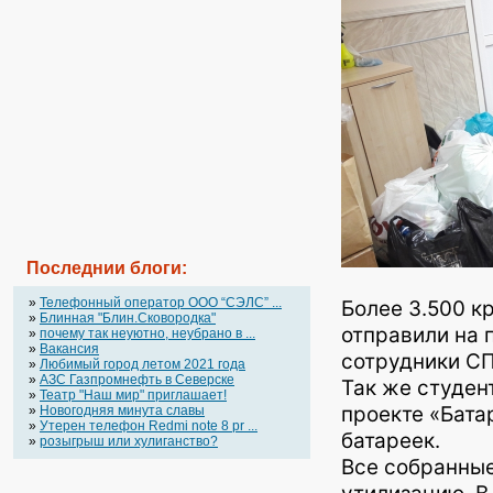
Последнии блоги:
»
Телефонный оператор OOO “СЭЛС” ...
Более 3.500 к
»
Блинная "Блин.Сковородка"
отправили на 
»
почему так неуютно, неубрано в ...
»
Вакансия
сотрудники СП
»
Любимый город летом 2021 года
»
АЗС Газпромнефть в Северске
Так же студен
»
Театр "Наш мир" приглашает!
проекте «Бата
»
Новогодняя минута славы
»
Утерен телефон Redmi note 8 pr ...
батареек.
»
розыгрыш или хулиганство?
Все собранные