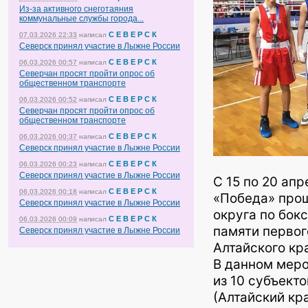
Из-за активного снеготаяния
коммунальные службы города...
С Е В Е Р С К
07.03.2026 22:33
написал
Северск принял участие в Лыжне России
С Е В Е Р С К
06.03.2026 00:57
написал
Северчан просят пройти опрос об
общественном транспорте
С Е В Е Р С К
06.03.2026 00:52
написал
Северчан просят пройти опрос об
общественном транспорте
С Е В Е Р С К
06.03.2026 00:37
написал
Северск принял участие в Лыжне России
С Е В Е Р С К
06.03.2026 00:23
написал
Северск принял участие в Лыжне России
С 15 по 20 апр
С Е В Е Р С К
06.03.2026 00:18
написал
«Победа» про
Северск принял участие в Лыжне России
округа по бокс
С Е В Е Р С К
06.03.2026 00:09
написал
памяти первог
Северск принял участие в Лыжне России
Алтайского кра
В данном меро
из 10 субъект
(Алтайский кра