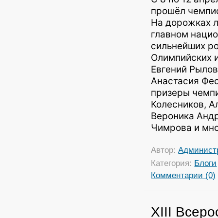
прошёл чемпио
На дорожках л
главном нацио
сильнейших ро
Олимпийских и
Евгений Рылов
Анастасия Фес
призеры чемпи
Колесников, А
Вероника Андр
Чимрова и мн
Автор:
Админист
Категория:
Блоги
Комментарии (0)
XIII Всер