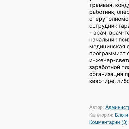
трамвая, конд
работник, опе
оперуполномоч
сотрудник гар
- врач, врач-
начальник пси
медицинская 
программист с
инженер-свето
заработной пл
организация п
квартире, либ
Автор:
Админист
Категория:
Блоги
Комментарии (3)