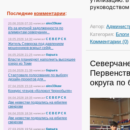
утилизацию. В
руководством 
Последние
комментарии
:
alex33kaw
20.06.2026 07:33
написал
Автор:
Админист
Из-за крупной задолженности по
алиментам северчанин...
Категория:
Блоги
С Е В Е Р С К
19.05.2026 14:30
написал
Комментарии (0)
Житель Северска под давлением
мошенников вскрыл сейф...
барыга
04.05.2026 21:25
написал
Власти планируют наполнить высохшее
Северчане
озеро из Томи
Первенств
барыга
23.04.2026 21:39
написал
Стартовало голосование по выбору
дизайн-проектов для...
округа по 
alex33kaw
07.04.2026 15:18
написал
Конкурс чтецов «Колокол Чернобыля»
С Е В Е Р С К
04.04.2026 18:35
написал
Две невестки подрались на юбилее
свекрови
С Е В Е Р С К
04.04.2026 18:34
написал
Две невестки подрались на юбилее
свекрови
барыга
27.03.2026 19:54
написал