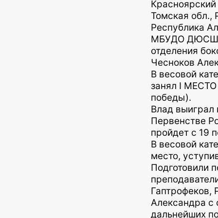
Красноярский 
Томская обл.,
Республика Ал
МБУДО ДЮСШ «
отделения бокс
Чесноков Алекс
В весовой кате
занял I МЕСТО
победы).
Влад выиграл 
Первенстве Ро
пройдет с 19 п
В весовой кате
место, уступи
Подготовили п
преподаватели
Гаптрофеков, 
Александра с 
дальнейших по