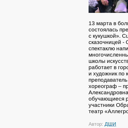
13 марта в бо
состоялась пр
с кукушкой». 
сказочницей -
спектаклю нап
многочисленны
школы искусст
работает в гор
и художник по 
преподаватель
хореограф – п
Александровна
обучающиеся р
участники Обр
театр «Аллегр
Автор:
ДШИ