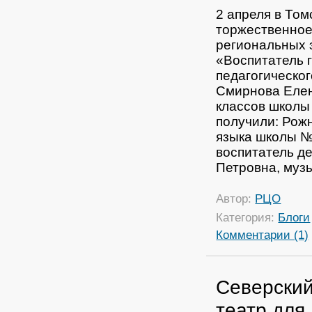
2 апреля в То
торжественное
региональных э
«Воспитатель г
педагогическог
Смирнова Елен
классов школы
получили:
Рожн
языка школы №
воспитатель де
Петровна, муз
Автор:
РЦО
Категория:
Блоги
Комментарии (1)
Северский
театр для