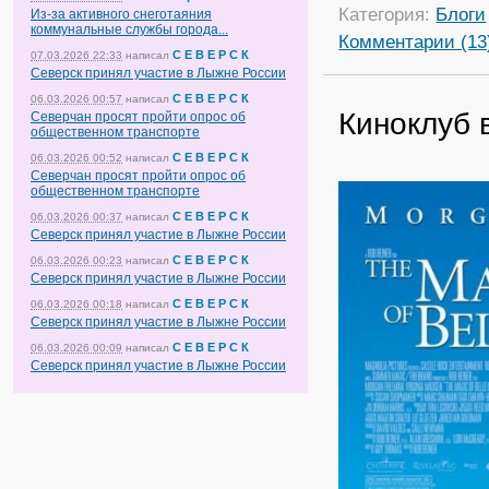
Категория:
Блоги
Из-за активного снеготаяния
коммунальные службы города...
Комментарии (13
С Е В Е Р С К
07.03.2026 22:33
написал
Северск принял участие в Лыжне России
С Е В Е Р С К
06.03.2026 00:57
написал
Киноклуб 
Северчан просят пройти опрос об
общественном транспорте
С Е В Е Р С К
06.03.2026 00:52
написал
Северчан просят пройти опрос об
общественном транспорте
С Е В Е Р С К
06.03.2026 00:37
написал
Северск принял участие в Лыжне России
С Е В Е Р С К
06.03.2026 00:23
написал
Северск принял участие в Лыжне России
С Е В Е Р С К
06.03.2026 00:18
написал
Северск принял участие в Лыжне России
С Е В Е Р С К
06.03.2026 00:09
написал
Северск принял участие в Лыжне России