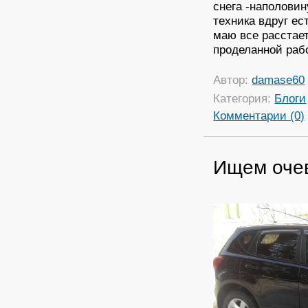
снега -наполови
техника вдруг ес
маю все расстает
проделанной рабо
Автор:
damase60
Категория:
Блоги
Комментарии (0)
Ищем оче