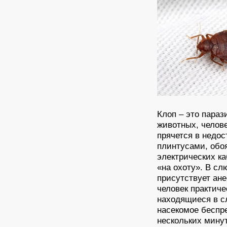
Клоп – это пара
животных, челове
прячется в недос
плинтусами, обоя
электрических к
«на охоту». В сл
присутствует ан
человек практиче
находящиеся в с
насекомое беспр
нескольких мину