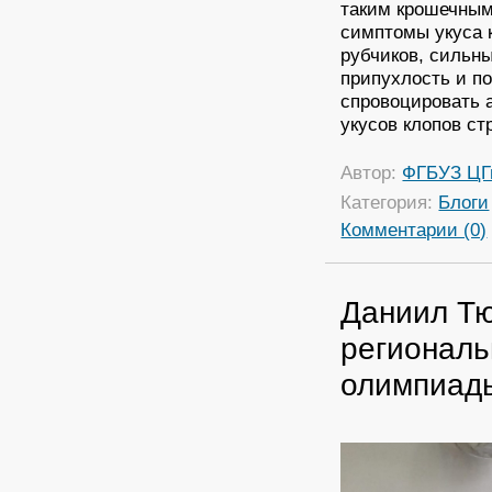
таким крошечным
симптомы укуса к
рубчиков, сильны
припухлость и по
спровоцировать 
укусов клопов ст
Автор:
ФГБУЗ ЦГ
Категория:
Блоги
Комментарии (0)
Даниил Тю
региональ
олимпиад