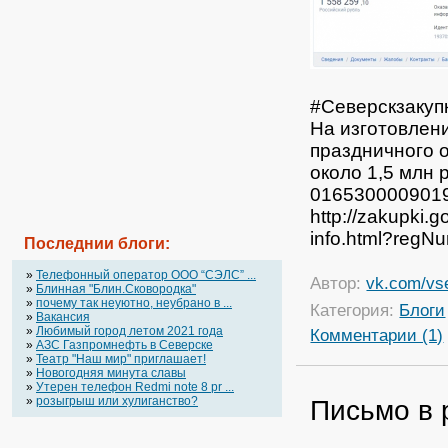
#Северскзакуп
На изготовлен
праздничного 
около 1,5 млн 
016530000901
http://zakupki.
info.html?reg
Последнии блоги:
»
Телефонный оператор OOO “СЭЛС” ...
Автор:
vk.com/vs
»
Блинная "Блин.Сковородка"
»
почему так неуютно, неубрано в ...
Категория:
Блоги
»
Вакансия
»
Любимый город летом 2021 года
Комментарии (1)
»
АЗС Газпромнефть в Северске
»
Театр "Наш мир" приглашает!
»
Новогодняя минута славы
»
Утерен телефон Redmi note 8 pr ...
»
розыгрыш или хулиганство?
Письмо в 