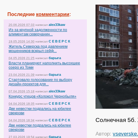
Последние
комментарии
:
alex33kaw
20.06.2026 07:33
написал
Из-за крупной задолженности по
алиментам северчанин...
С Е В Е Р С К
19.05.2026 14:30
написал
Житель Северска под давлением
мошенников вскрыл сейф...
барыга
04.05.2026 21:25
написал
Власти планируют наполнить высохшее
озеро из Томи
барыга
23.04.2026 21:39
написал
Стартовало голосование по выбору
дизайн-проектов для...
alex33kaw
07.04.2026 15:18
написал
Конкурс чтецов «Колокол Чернобыля»
С Е В Е Р С К
04.04.2026 18:35
написал
Две невестки подрались на юбилее
свекрови
Солнечная 5б. 
С Е В Е Р С К
04.04.2026 18:34
написал
Две невестки подрались на юбилее
свекрови
Автор:
vseverske.
барыга
27.03.2026 19:54
написал