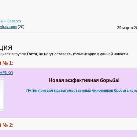
ти
»
Северск
 убыванию
(20)
29 марта 
ция
щиеся в группе
Гости
, не могут оставлять комментарии в данной новости.
 № 1:
CHENKO
Новая эффективная борьба!
Путин призвал правительственных чиновников бросить кур
 № 2: