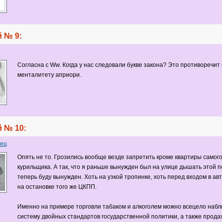
 № 9:
Согласна с Ww. Когда у нас следовали букве закона? Это противоречи
менталитету априори.
 № 10:
ец
Опять не то. Грозились вообще везде запретить кроме квартиры самог
курильщика. А так, что я раньше вынужден был на улице дышать этой п
теперь буду вынужден. Хоть на узкой тропинке, хоть перед входом в авт
на остановке того же ЦКПП.
Именно на примере торговли табаком и алкоголем можно всецело наб
систему двойных стандартов государственной политики, а также прода