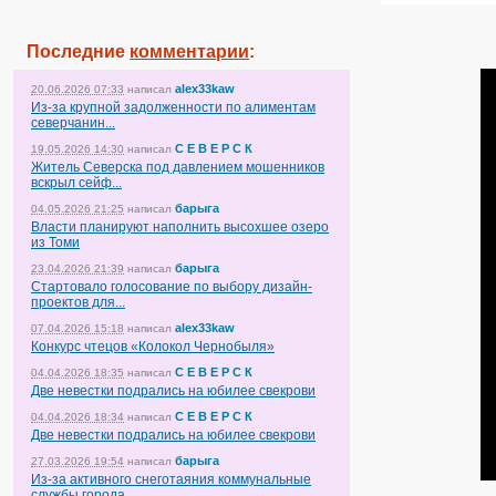
Последние
комментарии
:
alex33kaw
20.06.2026 07:33
написал
Из-за крупной задолженности по алиментам
северчанин...
С Е В Е Р С К
19.05.2026 14:30
написал
Житель Северска под давлением мошенников
вскрыл сейф...
барыга
04.05.2026 21:25
написал
Власти планируют наполнить высохшее озеро
из Томи
барыга
23.04.2026 21:39
написал
Стартовало голосование по выбору дизайн-
проектов для...
alex33kaw
07.04.2026 15:18
написал
Конкурс чтецов «Колокол Чернобыля»
С Е В Е Р С К
04.04.2026 18:35
написал
Две невестки подрались на юбилее свекрови
С Е В Е Р С К
04.04.2026 18:34
написал
Две невестки подрались на юбилее свекрови
барыга
27.03.2026 19:54
написал
Из-за активного снеготаяния коммунальные
службы города...