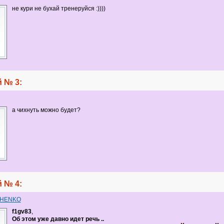
не кури не бухай тренеруйся :))))
 № 3:
а чихнуть можно будет?
 № 4:
CHENKO
f1gv83
,
Об этом уже давно идет речь ..