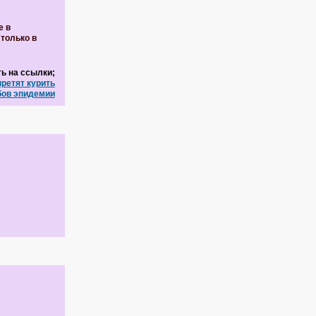
е в
только в
ь на ссылки;
ретят курить
бов эпидемии