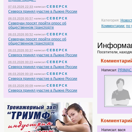
С Е В Е Р С К
07.03.2026 22:33
написал
Северск принял участие в Лыжне России
С Е В Е Р С К
06.03.2026 00:57
написал
Категория:
Новос
Северчан просят пройти опрос об
Комментарии:
по
общественном транспорте
С Е В Е Р С К
06.03.2026 00:52
написал
Северчан просят пройти опрос об
Информа
общественном транспорте
С Е В Е Р С К
06.03.2026 00:37
написал
Посетители, находя
Северск принял участие в Лыжне России
Комментарий
С Е В Е Р С К
06.03.2026 00:23
написал
Северск принял участие в Лыжне России
Написал:
PRIMA
С Е В Е Р С К
06.03.2026 00:18
написал
Северск принял участие в Лыжне России
С Е В Е Р С К
06.03.2026 00:09
написал
Северск принял участие в Лыжне России
Комментарий
Написал: вася