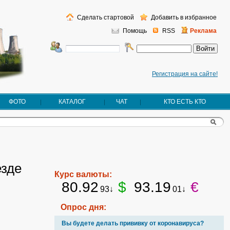
Сделать стартовой
Добавить в избранное
Помощь
RSS
Реклама
Регистрация на сайте!
ФОТО
КАТАЛОГ
ЧАТ
КТО ЕСТЬ КТО
езде
Курс валюты:
80.92
$
93.19
€
93↓
01↓
Опрос дня:
Вы будете делать прививку от коронавируса?