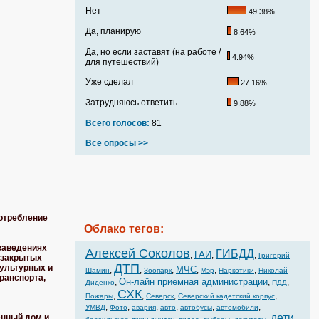
Нет
49.38%
Да, планирую
8.64%
Да, но если заставят (на работе /
4.94%
для путешествий)
Уже сделал
27.16%
Затрудняюсь ответить
9.88%
Всего голосов:
81
Все опросы >>
отребление
Облако тегов:
 заведениях
Алексей Соколов
ГИБДД
ГАИ
,
,
,
Григорий
в закрытых
ДТП
культурных и
МЧС
,
,
,
,
,
,
Шамин
Зоопарк
Мэр
Наркотики
Николай
ранспорта,
Он-лайн приемная администрации
,
,
,
Диденко
ПДД
СХК
,
,
,
,
Пожары
Северск
Северский кадетский корпус
,
,
,
,
,
,
УМВД
Фото
авария
авто
автобусы
автомобили
дети
енный дом и