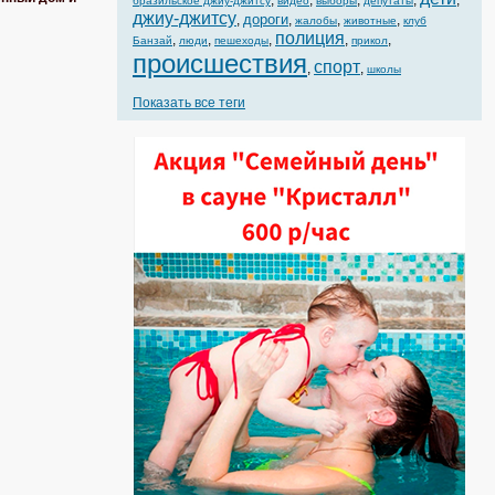
,
,
,
,
,
бразильское джиу-джитсу
видео
выборы
депутаты
джиу-джитсу
дороги
,
,
,
,
жалобы
животные
клуб
полиция
,
,
,
,
,
Банзай
люди
пешеходы
прикол
происшествия
спорт
,
,
школы
Показать все теги