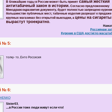
самый жесткий
В ближайшие годы в России может быть принят
антитабачный закон в истории.
Согласно предложенному
Минздравсоцразвития документу, будет полностью запрещено курени
большинстве публичных мест, табачные изделия разрешат к продаже 
цены на сигареты
крупных магазинах без открытой выкладки, а
вырастут троекратно
.
Нажат
Россиянам зап
Курение в США достигло масшта
 № 5:
толку- то..Енто Россисия
 № 6:
CHENKO
Sister03
,
....в России тоже люди живут если что!