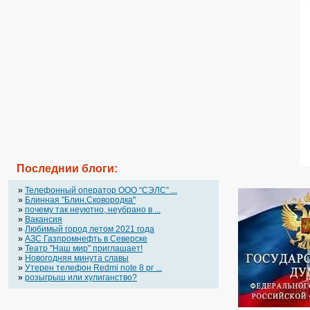
Последнии блоги:
»
Телефонный оператор OOO “СЭЛС” ...
»
Блинная "Блин.Сковородка"
»
почему так неуютно, неубрано в ...
»
Вакансия
»
Любимый город летом 2021 года
»
АЗС Газпромнефть в Северске
»
Театр "Наш мир" приглашает!
»
Новогодняя минута славы
»
Утерен телефон Redmi note 8 pr ...
»
розыгрыш или хулиганство?