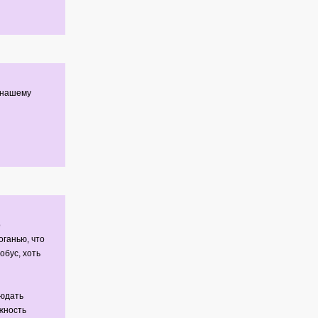
т нашему
о
оганью, что
обус, хоть
людать
жность