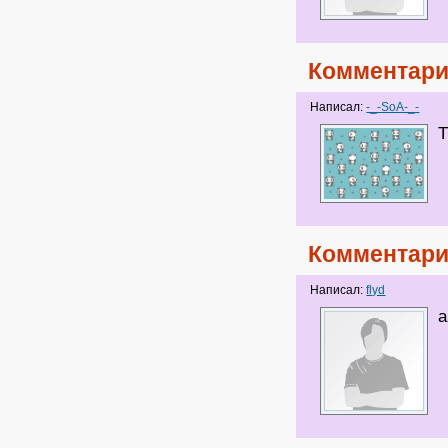
Комментари
Написал:
-_-SoA-_-
Т
Комментари
Написал:
flyd
а