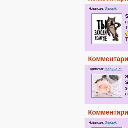
Написал:
Snegok
S
п
Т
Т
Комментари
Написал:
Марина 75
S
э
п
Комментари
Написал:
Snegok