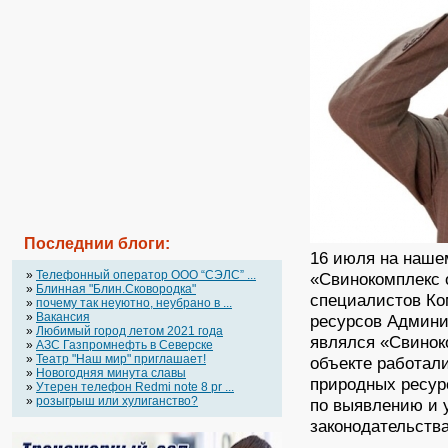
Последнии блоги:
16 июля на наше
»
Телефонный оператор OOO “СЭЛС” ...
«Свинокомплекс 
»
Блинная "Блин.Сковородка"
специалистов Ко
»
почему так неуютно, неубрано в ...
»
Вакансия
ресурсов Админи
»
Любимый город летом 2021 года
являлся «Свинок
»
АЗС Газпромнефть в Северске
»
Театр "Наш мир" приглашает!
объекте работал
»
Новогодняя минута славы
природных ресур
»
Утерен телефон Redmi note 8 pr ...
»
розыгрыш или хулиганство?
по выявлению и 
законодательства