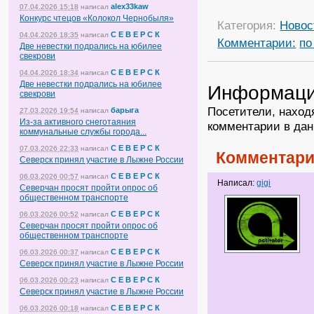
alex33kaw
07.04.2026 15:18
написал
Конкурс чтецов «Колокол Чернобыля»
Категория:
Новос
С Е В Е Р С К
04.04.2026 18:35
написал
Комментарии:
по
Две невестки подрались на юбилее
свекрови
С Е В Е Р С К
04.04.2026 18:34
написал
Две невестки подрались на юбилее
Информац
свекрови
Посетители, наход
барыга
27.03.2026 19:54
написал
Из-за активного снеготаяния
комментарии в дан
коммунальные службы города...
С Е В Е Р С К
07.03.2026 22:33
написал
Комментари
Северск принял участие в Лыжне России
С Е В Е Р С К
06.03.2026 00:57
написал
Написал:
gigi
Северчан просят пройти опрос об
общественном транспорте
С Е В Е Р С К
06.03.2026 00:52
написал
Северчан просят пройти опрос об
общественном транспорте
С Е В Е Р С К
06.03.2026 00:37
написал
Северск принял участие в Лыжне России
С Е В Е Р С К
06.03.2026 00:23
написал
Северск принял участие в Лыжне России
С Е В Е Р С К
06.03.2026 00:18
написал