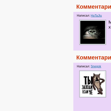
Комментари
Написал:
HaTaJlu
М
х
Комментари
Написал:
Snegok