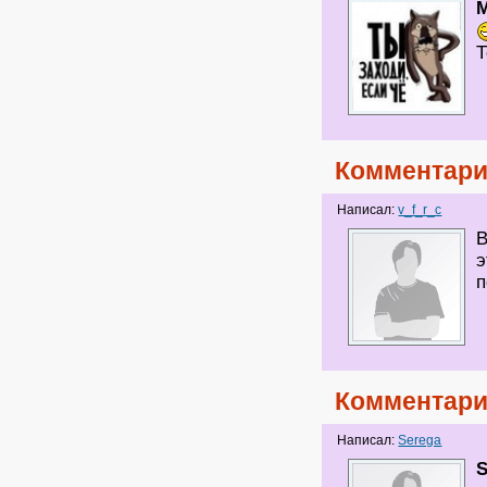
М
Т
Комментари
Написал:
v_f_r_c
В
э
п
Комментари
Написал:
Serega