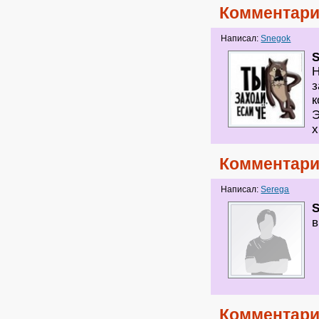
Комментари
Написал:
Snegok
S
Н
з
к
Э
х
Комментари
Написал:
Serega
в
Комментари