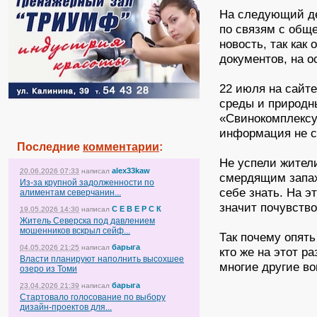
На следующий де
по связям с общ
новость, так как
документов, на о
22 июля на сайт
среды и природн
«Свинокомплексу
информация не с
Последние
комментарии
:
Не успели жител
alex33kaw
20.06.2026 07:33
написал
смердящим запахо
Из-за крупной задолженности по
себе знать. На э
алиментам северчанин...
значит почувство
С Е В Е Р С К
19.05.2026 14:30
написал
Житель Северска под давлением
мошенников вскрыл сейф...
Так почему опять
барыга
04.05.2026 21:25
написал
кто же на этот р
Власти планируют наполнить высохшее
многие другие во
озеро из Томи
барыга
23.04.2026 21:39
написал
Стартовало голосование по выбору
дизайн-проектов для...