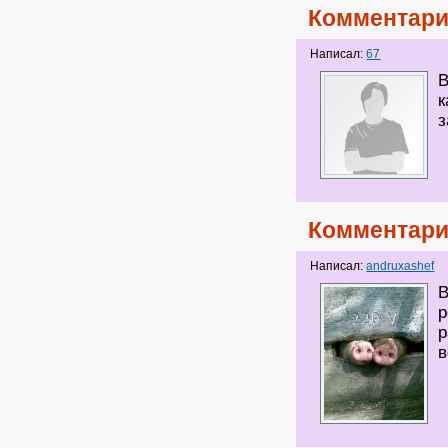
Комментари
Написал:
67
В
к
з
Комментари
Написал:
andruxashef
В
р
р
в