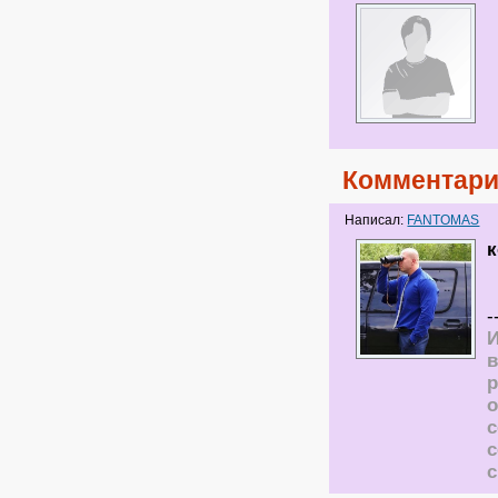
Комментари
Написал:
FANTOMAS
к
-
И
в
р
о
с