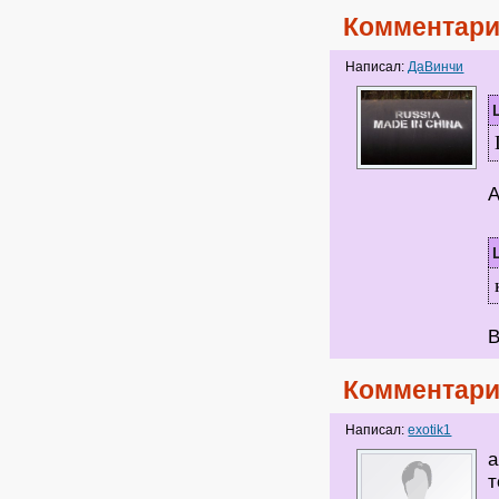
Комментари
Написал:
ДаВинчи
А
В
Комментари
Написал:
exotik1
а
т