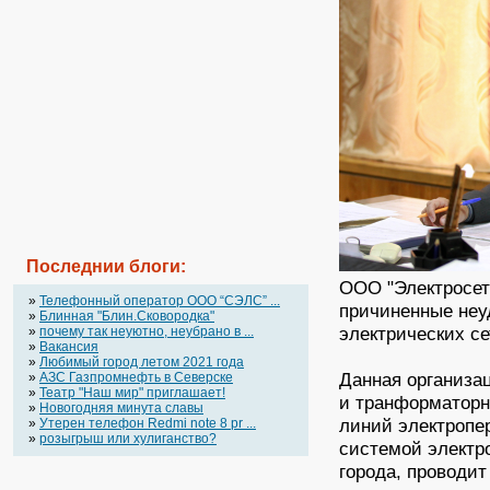
Последнии блоги:
ООО "Электросет
»
Телефонный оператор OOO “СЭЛС” ...
причиненные неу
»
Блинная "Блин.Сковородка"
электрических се
»
почему так неуютно, неубрано в ...
»
Вакансия
»
Любимый город летом 2021 года
Данная организа
»
АЗС Газпромнефть в Северске
»
Театр "Наш мир" приглашает!
и транформаторн
»
Новогодняя минута славы
линий электропе
»
Утерен телефон Redmi note 8 pr ...
»
розыгрыш или хулиганство?
системой электр
города, проводи