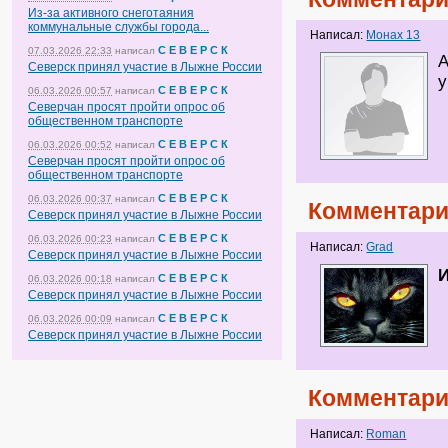
Из-за активного снеготаяния
коммунальные службы города...
Написал:
Монах 13
С Е В Е Р С К
07.03.2026 22:33
написал
А
Северск принял участие в Лыжне России
у
С Е В Е Р С К
06.03.2026 00:57
написал
Северчан просят пройти опрос об
общественном транспорте
С Е В Е Р С К
06.03.2026 00:52
написал
Северчан просят пройти опрос об
общественном транспорте
С Е В Е Р С К
06.03.2026 00:37
написал
Комментари
Северск принял участие в Лыжне России
С Е В Е Р С К
06.03.2026 00:23
написал
Написал:
Grad
Северск принял участие в Лыжне России
И
С Е В Е Р С К
06.03.2026 00:18
написал
Северск принял участие в Лыжне России
С Е В Е Р С К
06.03.2026 00:09
написал
Северск принял участие в Лыжне России
Комментари
Написал:
Roman