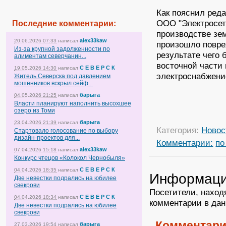
Как пояснил ред
ООО "Электросети
Последние
комментарии
:
производстве зе
alex33kaw
20.06.2026 07:33
написал
произошло повре
Из-за крупной задолженности по
результате чего
алиментам северчанин...
восточной части 
С Е В Е Р С К
19.05.2026 14:30
написал
электроснабжени
Житель Северска под давлением
мошенников вскрыл сейф...
барыга
04.05.2026 21:25
написал
Власти планируют наполнить высохшее
озеро из Томи
барыга
23.04.2026 21:39
написал
Категория:
Новос
Стартовало голосование по выбору
дизайн-проектов для...
Комментарии:
по
alex33kaw
07.04.2026 15:18
написал
Конкурс чтецов «Колокол Чернобыля»
С Е В Е Р С К
04.04.2026 18:35
написал
Информац
Две невестки подрались на юбилее
свекрови
Посетители, наход
С Е В Е Р С К
04.04.2026 18:34
написал
комментарии в дан
Две невестки подрались на юбилее
свекрови
Комментари
барыга
27.03.2026 19:54
написал