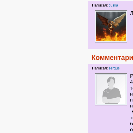
Написал:
cuska
Л
Комментари
Написал:
sergus
Р
4
т
н
п
н
Н
т
б
о