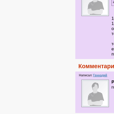
1
1
о
т
т
е
п
Комментари
Написал:
Геннадий
P
г