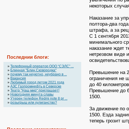
некоторых случая
Наказание за уп
полтора-два года
штрафа, а за рец
С 1 сентября 201
минимального сро
наказание ждет т
нетрезвом виде 
Последнии блоги:
освидетельствов
»
Телефонный оператор OOO “СЭЛС” ...
»
Блинная "Блин.Сковородка"
Превышение на 2
»
почему так неуютно, неубрано в ...
ограничения не 
»
Вакансия
»
Любимый город летом 2021 года
до 40 километров
»
АЗС Газпромнефть в Северске
Превышение до 6
»
Театр "Наш мир" приглашает!
»
Новогодняя минута славы
1500.
»
Утерен телефон Redmi note 8 pr ...
»
розыгрыш или хулиганство?
За движение по о
1500. Езда задн
теперь грозит шт