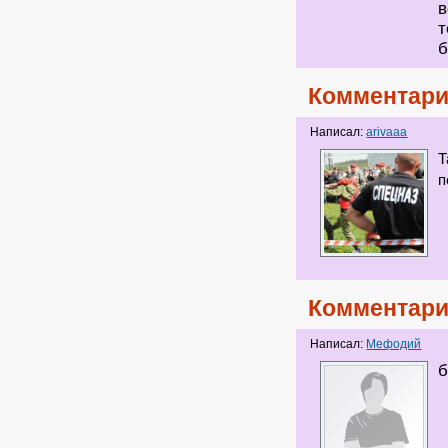
в
т
б
Комментари
Написал:
arivaaa
Т
п
Комментари
Написал:
Мефодий
б