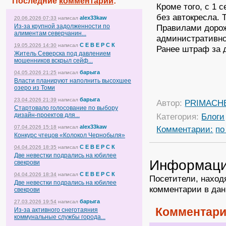
Последние
комментарии
:
Кроме того, с 1 
без автокресла. 
alex33kaw
20.06.2026 07:33
написал
Из-за крупной задолженности по
Правилами дорож
алиментам северчанин...
административно
С Е В Е Р С К
19.05.2026 14:30
написал
Ранее штраф за 
Житель Северска под давлением
мошенников вскрыл сейф...
барыга
04.05.2026 21:25
написал
Власти планируют наполнить высохшее
озеро из Томи
барыга
23.04.2026 21:39
написал
Автор:
PRIMACH
Стартовало голосование по выбору
дизайн-проектов для...
Категория:
Блоги
alex33kaw
07.04.2026 15:18
написал
Комментарии:
по
Конкурс чтецов «Колокол Чернобыля»
С Е В Е Р С К
04.04.2026 18:35
написал
Две невестки подрались на юбилее
Информац
свекрови
С Е В Е Р С К
04.04.2026 18:34
написал
Посетители, наход
Две невестки подрались на юбилее
комментарии в дан
свекрови
барыга
27.03.2026 19:54
написал
Комментари
Из-за активного снеготаяния
коммунальные службы города...