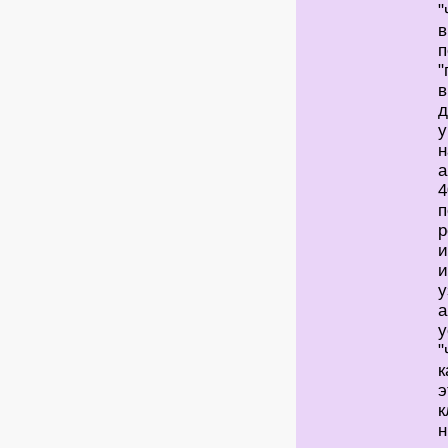
"
в
п
"
в
д
у
н
а
4
п
р
и
и
у
а
у
"
к
э
к
н