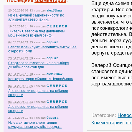
Последние
комментарии
:
Еще одна схема 
квартиры. Все оп
alex33kaw
20.06.2026 07:33
написал
люди покупали ж
Из-за крупной задолженности по
алиментам северчанин...
выясняется, что 
С Е В Е Р С К
19.05.2026 14:30
написал
психоневрологич
Житель Северска под давлением
действительна. 
мошенников вскрыл сейф...
деньги через суд
барыга
04.05.2026 21:25
написал
деньги риелтор д
Власти планируют наполнить высохшее
озеро из Томи
вернуть средства
барыга
23.04.2026 21:39
написал
Стартовало голосование по выбору
Валерий Осипцов
дизайн-проектов для...
становятся одино
alex33kaw
07.04.2026 15:18
написал
все имеют высше
Конкурс чтецов «Колокол Чернобыля»
жертвам доверие
С Е В Е Р С К
04.04.2026 18:35
написал
Две невестки подрались на юбилее
свекрови
С Е В Е Р С К
04.04.2026 18:34
написал
Две невестки подрались на юбилее
свекрови
Категория:
Новос
барыга
27.03.2026 19:54
написал
Комментарии:
по
Из-за активного снеготаяния
коммунальные службы города...