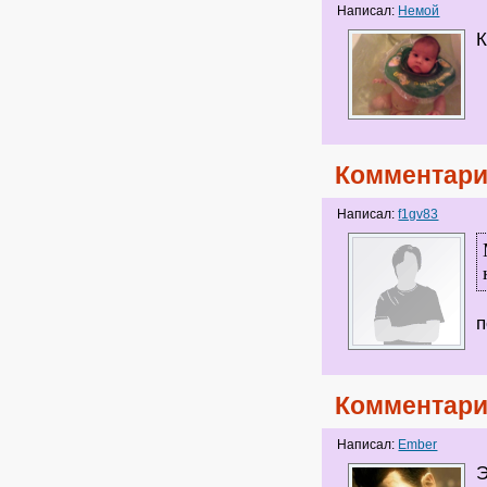
Написал:
Немой
К
Комментари
Написал:
f1gv83
п
Комментари
Написал:
Ember
Э