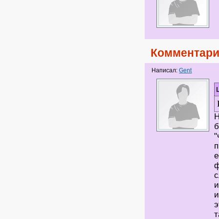
Комментари
Написал:
Gent
Н
б
"
п
е
ф
с
и
и
э
т