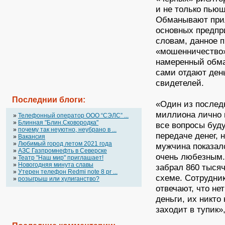
и не только пьющ
Обманывают при
основных предпр
словам, данное 
«мошенничество»
намеренный обма
сами отдают ден
свидетелей.
Последнии блоги:
«Один из послед
миллиона лично 
»
Телефонный оператор OOO “СЭЛС” ...
»
Блинная "Блин.Сковородка"
все вопросы буду
»
почему так неуютно, неубрано в ...
передаче денег, 
»
Вакансия
»
Любимый город летом 2021 года
мужчина показал
»
АЗС Газпромнефть в Северске
очень любезным.
»
Театр "Наш мир" приглашает!
»
Новогодняя минута славы
забрал 860 тысяч
»
Утерен телефон Redmi note 8 pr ...
схеме. Сотрудни
»
розыгрыш или хулиганство?
отвечают, что не
деньги, их никто
заходит в тупик»