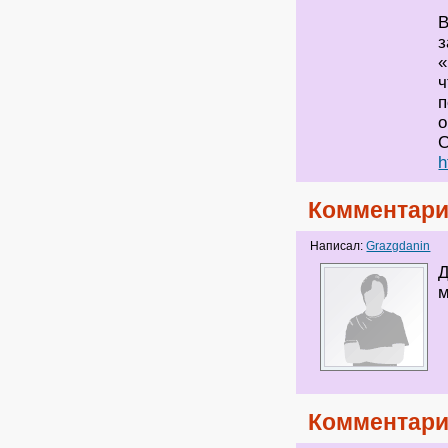
В
з
«
ч
п
о
С
h
Комментари
Написал:
Grazgdanin
Д
м
Комментари