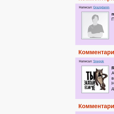
Написал:
Grazgdanin
m
П
Комментари
Написал:
Snegok
А
в
Н
д
Комментари