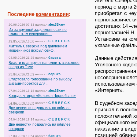
Житель Северска
период с марта 2
приобретал с не
Последние
комментарии
:
порнографически
alex33kaw
20.06.2026 07:33
написал
достигших 14 –л
Из-за крупной задолженности по
порнографией Н. 
алиментам северчанин...
Установив на ко
С Е В Е Р С К
19.05.2026 14:30
написал
указанные файлы
Житель Северска под давлением
мошенников вскрыл сейф...
Данные действия 
барыга
04.05.2026 21:25
написал
Власти планируют наполнить высохшее
Уголовного кодек
озеро из Томи
распространения
барыга
23.04.2026 21:39
написал
несовершеннолетн
Стартовало голосование по выбору
использованием 
дизайн-проектов для...
«Интернет».
alex33kaw
07.04.2026 15:18
написал
Конкурс чтецов «Колокол Чернобыля»
В судебном засе
С Е В Е Р С К
04.04.2026 18:35
написал
Две невестки подрались на юбилее
признал в полно
свекрови
положительной х
С Е В Е Р С К
04.04.2026 18:34
написал
официального ме
Две невестки подрались на юбилее
наказание в вид
свекрови
позицией обвини
барыга
27.03.2026 19:54
написал