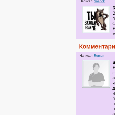
Написал:
Snegok
В
п
с
Я
м
Комментари
Написал:
Roman
Я
с
а
ч
д
и
п
п
н
а