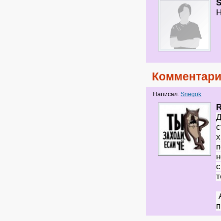
Н
Комментари
Написал:
Snegok
Д
с
х
п
н
с
т
А
п