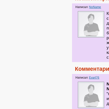
Написал:
NoName
К
с
д
п
б
р
ж
у
к
с
Комментари
Написал:
Eva476
"
и
д