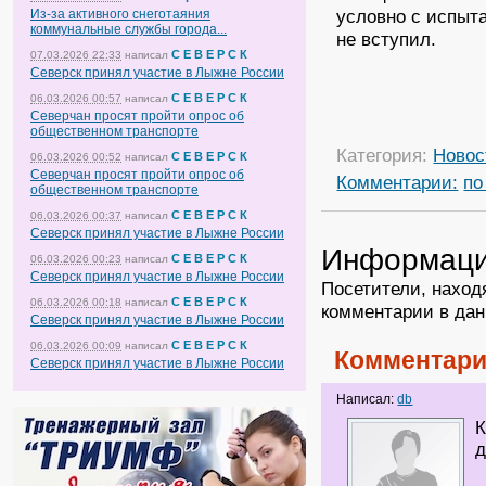
условно с испыта
Из-за активного снеготаяния
коммунальные службы города...
не вступил.
С Е В Е Р С К
07.03.2026 22:33
написал
Северск принял участие в Лыжне России
С Е В Е Р С К
06.03.2026 00:57
написал
Северчан просят пройти опрос об
общественном транспорте
Категория:
Новос
С Е В Е Р С К
06.03.2026 00:52
написал
Северчан просят пройти опрос об
Комментарии:
по
общественном транспорте
С Е В Е Р С К
06.03.2026 00:37
написал
Северск принял участие в Лыжне России
Информац
С Е В Е Р С К
06.03.2026 00:23
написал
Северск принял участие в Лыжне России
Посетители, наход
С Е В Е Р С К
06.03.2026 00:18
написал
комментарии в дан
Северск принял участие в Лыжне России
С Е В Е Р С К
06.03.2026 00:09
написал
Комментари
Северск принял участие в Лыжне России
Написал:
db
К
д