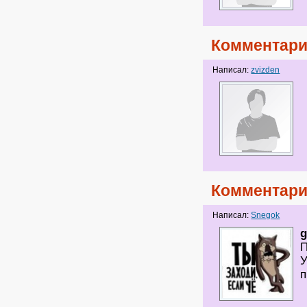
Комментари
Написал:
zvizden
Комментари
Написал:
Snegok
g
П
У
п