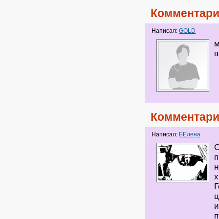
Комментари
Написал:
GOLD
м
в
Комментари
Написал:
БЕлена
С
п
н
х
Г
ц
и
п