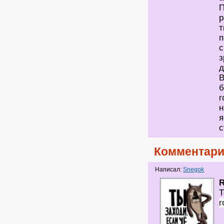
П
р
т
п
с
з
д
В
б
г
н
я
с
Комментари
Написал:
Snegok
Т
г