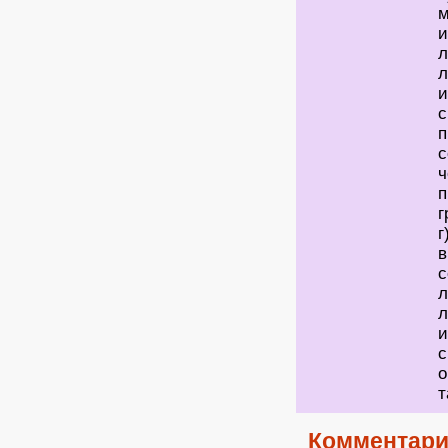
м
и
л
л
и
с
п
с
ч
п
г
г
в
с
л
л
и
с
о
т
Комментари