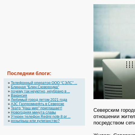
Последнии блоги:
»
Телефонный оператор OOO “СЭЛС” ...
»
Блинная "Блин.Сковородка"
»
почему так неуютно, неубрано в ...
»
Вакансия
»
Любимый город летом 2021 года
»
АЗС Газпромнефть в Северске
»
Театр "Наш мир" приглашает!
Северским город
»
Новогодняя минута славы
отношении жител
»
Утерен телефон Redmi note 8 pr ...
»
розыгрыш или хулиганство?
посредством сет