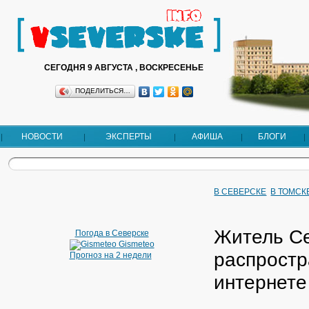
СЕГОДНЯ 9 АВГУСТА , ВОСКРЕСЕНЬЕ
ПОДЕЛИТЬСЯ…
НОВОСТИ
ЭКСПЕРТЫ
АФИША
БЛОГИ
В СЕВЕРСКЕ
В ТОМСК
Житель Се
Погода в Северске
Gismeteo
распростр
Прогноз на 2 недели
интернете