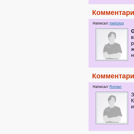
Комментари
Написал:
metrolog
G
в
р
ж
н
Комментари
Написал:
Roman
З
К
и